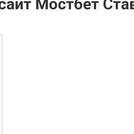
айт Мостбет Став