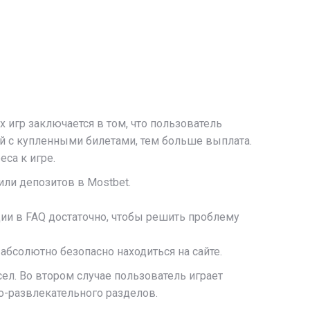
 игр заключается в том, что пользователь
й с купленными билетами, тем больше выплата.
са к игре.
или депозитов в Mostbet.
ии в FAQ достаточно, чтобы решить проблему
абсолютно безопасно находиться на сайте.
ел. Во втором случае пользователь играет
о-развлекательного разделов.