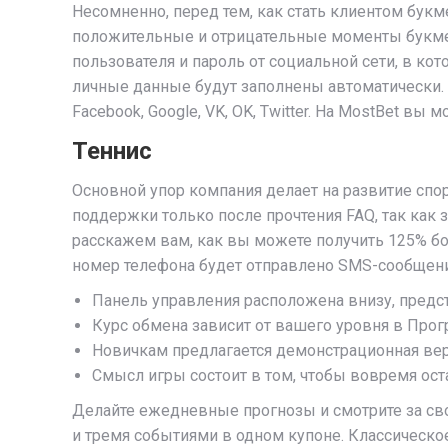
Несомненно, перед тем, как стать клиентом бук
положительные и отрицательные моменты букмек
пользователя и пароль от социальной сети, в кот
личные данные будут заполнены автоматически. 
Facebook, Google, VK, OK, Twitter. На MostBet в
Теннис
Основной упор компания делает на развитие спор
поддержки только после прочтения FAQ, так как
расскажем вам, как вы можете получить 125% бо
номер телефона будет отправлено SMS-сообщени
Панель управления расположена внизу, предс
Курс обмена зависит от вашего уровня в Прог
Новичкам предлагается демонстрационная верс
Смысл игры состоит в том, чтобы вовремя оста
Делайте ежедневные прогнозы и смотрите за сво
и тремя событиями в одном купоне. Классическо