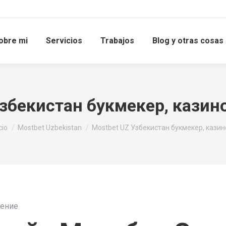
obre mi
Servicios
Trabajos
Blog y otras cosas
Узбекистан букмекер, казин
tás aquí:
cio
Mostbet Uzbekistan
Mostbet UZ Узбекистан букмекер, казин
жение