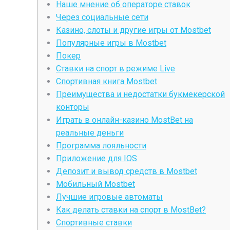
Наше мнение об операторе ставок
Через социальные сети
Казино, слоты и другие игры от Mostbet
Популярные игры в Mostbet
Покер
Ставки на спорт в режиме Live
Спортивная книга Mostbet
Преимущества и недостатки букмекерской
конторы
Играть в онлайн-казино MostBet на
реальные деньги
Программа лояльности
Приложение для IOS
Депозит и вывод средств в Mostbet
Мобильный Mostbet
Лучшие игровые автоматы
Как делать ставки на спорт в MostBet?
Спортивные ставки