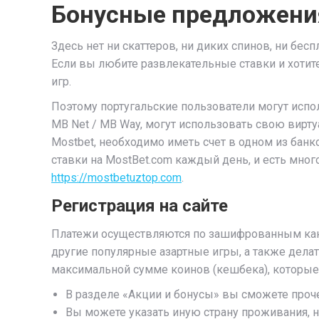
Бонусные предложени
Здесь нет ни скаттеров, ни диких спинов, ни бес
Если вы любите развлекательные ставки и хотите
игр.
Поэтому португальские пользователи могут испо
MB Net / MB Way, могут использовать свою вирту
Mostbet, необходимо иметь счет в одном из бан
ставки на MostBet.com каждый день, и есть мног
https://mostbetuztop.com
.
Регистрация на сайте
Платежи осуществляются по зашифрованным канал
другие популярные азартные игры, а также дела
максимальной сумме коинов (кешбека), которые
В разделе «Акции и бонусы» вы сможете проче
Вы можете указать иную страну проживания, н