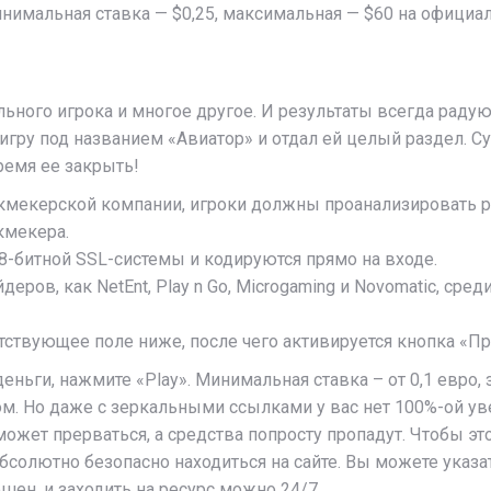
нимальная ставка — $0,25, максимальная — $60 на официал
ельного игрока и многое другое. И результаты всегда рад
ру под названием «Авиатор» и отдал ей целый раздел. Сут
время ее закрыть!
укмекерской компании, игроки должны проанализировать ра
кмекера.
-битной SSL-системы и кодируются прямо на входе.
еров, как NetEnt, Play n Go, Microgaming и Novomatic, сре
тствующее поле ниже, после чего активируется кнопка «Пр
деньги, нажмите «Play». Минимальная ставка – от 0,1 евр
 Но даже с зеркальными ссылками у вас нет 100%-ой увер
ожет прерваться, а средства попросту пропадут. Чтобы эт
бсолютно безопасно находиться на сайте. Вы можете указа
ен, и заходить на ресурс можно 24/7.