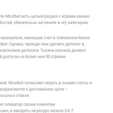
йте Mostbet есть целый раздел с играми казино.
бытий, обязательно загляните в эту категорию
ользователи, имеющие счет в платежном банке
bet. Однако, прежде чем сделать депозит в
 внесением депозита. Тысячи игроков делают
й доступен в более чем 90 странах
ей. Mostbet позволяет играть в онлайн-слоты и
 продвигаются к достижению цели –
грышных ставок.
ет оператор своим клиентам.
ен, и заходить на ресурс можно 24/7.