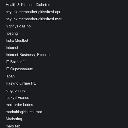
Health & Fitness, Diabetes
heylink.memostbet-girissitesi apr
heylink.memostbet-girissitesi mar
highflys-casino
hosting
India Mostbet
Internet
Internet Business, Ebooks
IT Вакансії
IT Образование
japan
Kasyno Online PL
king johnnie
lucky8 France
mail order brides
marbahisgirisitesi mar
Marketing
mars feb