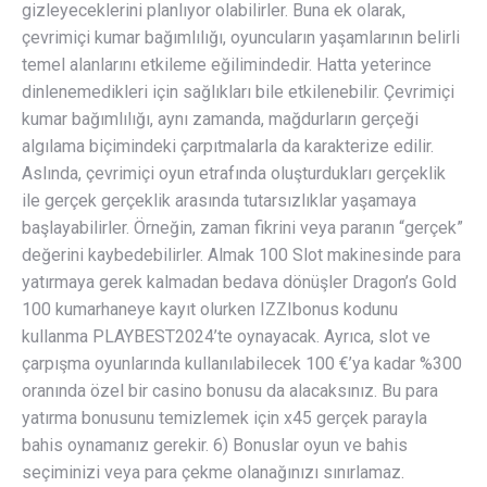
gizleyeceklerini planlıyor olabilirler. Buna ek olarak,
çevrimiçi kumar bağımlılığı, oyuncuların yaşamlarının belirli
temel alanlarını etkileme eğilimindedir. Hatta yeterince
dinlenemedikleri için sağlıkları bile etkilenebilir. Çevrimiçi
kumar bağımlılığı, aynı zamanda, mağdurların gerçeği
algılama biçimindeki çarpıtmalarla da karakterize edilir.
Aslında, çevrimiçi oyun etrafında oluşturdukları gerçeklik
ile gerçek gerçeklik arasında tutarsızlıklar yaşamaya
başlayabilirler. Örneğin, zaman fikrini veya paranın “gerçek”
değerini kaybedebilirler. Almak 100 Slot makinesinde para
yatırmaya gerek kalmadan bedava dönüşler Dragon’s Gold
100 kumarhaneye kayıt olurken IZZIbonus kodunu
kullanma PLAYBEST2024’te oynayacak. Ayrıca, slot ve
çarpışma oyunlarında kullanılabilecek 100 €’ya kadar %300
oranında özel bir casino bonusu da alacaksınız. Bu para
yatırma bonusunu temizlemek için x45 gerçek parayla
bahis oynamanız gerekir. 6) Bonuslar oyun ve bahis
seçiminizi veya para çekme olanağınızı sınırlamaz.