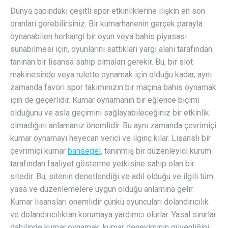
Dünya çapındaki çeşitli spor etkinliklerine ilişkin en son
oranları görebilirsiniz. Bir kumarhanenin gerçek parayla
oynanabilen herhangi bir oyun veya bahis piyasası
sunabilmesi için, oyunlarını sattıkları yargı alanı tarafından
tanınan bir lisansa sahip olmaları gerekir. Bu, bir slot
makinesinde veya rulette oynamak için olduğu kadar, aynı
zamanda favori spor takımınızın bir maçına bahis oynamak
için de geçerlidir. Kumar oynamanın bir eğlence biçimi
olduğunu ve asla geçimini sağlayabileceğiniz bir etkinlik
olmadığını anlamanız önemlidir. Bu aynı zamanda çevrimiçi
kumar oynamayı heyecan verici ve ilginç kılar. Lisanslı bir
çevrimiçi kumar
bahsegel
, tanınmış bir düzenleyici kurum
tarafından faaliyet gösterme yetkisine sahip olan bir
sitedir. Bu, sitenin denetlendiği ve adil olduğu ve ilgili tüm
yasa ve düzenlemelere uygun olduğu anlamına gelir.
Kumar lisansları önemlidir çünkü oyuncuları dolandırıcılık
ve dolandırıcılıktan korumaya yardımcı olurlar. Yasal sınırlar
dahilinde kumar oynamak, kumar deneyiminin güvenliğini