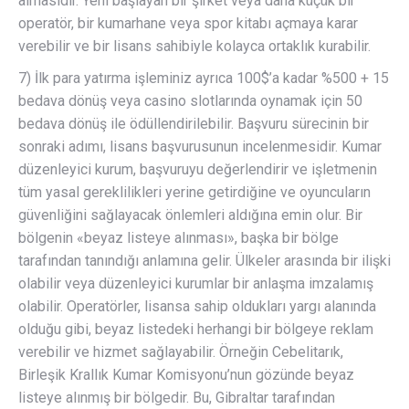
almasıdır. Yeni başlayan bir şirket veya daha küçük bir
operatör, bir kumarhane veya spor kitabı açmaya karar
verebilir ve bir lisans sahibiyle kolayca ortaklık kurabilir.
7) İlk para yatırma işleminiz ayrıca 100$’a kadar %500 + 15
bedava dönüş veya casino slotlarında oynamak için 50
bedava dönüş ile ödüllendirilebilir. Başvuru sürecinin bir
sonraki adımı, lisans başvurusunun incelenmesidir. Kumar
düzenleyici kurum, başvuruyu değerlendirir ve işletmenin
tüm yasal gereklilikleri yerine getirdiğine ve oyuncuların
güvenliğini sağlayacak önlemleri aldığına emin olur. Bir
bölgenin «beyaz listeye alınması», başka bir bölge
tarafından tanındığı anlamına gelir. Ülkeler arasında bir ilişki
olabilir veya düzenleyici kurumlar bir anlaşma imzalamış
olabilir. Operatörler, lisansa sahip oldukları yargı alanında
olduğu gibi, beyaz listedeki herhangi bir bölgeye reklam
verebilir ve hizmet sağlayabilir. Örneğin Cebelitarık,
Birleşik Krallık Kumar Komisyonu’nun gözünde beyaz
listeye alınmış bir bölgedir. Bu, Gibraltar tarafından