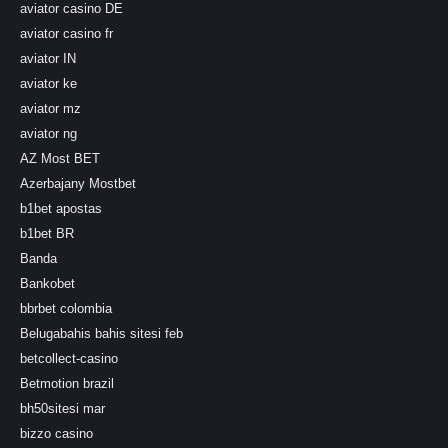
aviator casino DE
aviator casino fr
aviator IN
aviator ke
aviator mz
aviator ng
AZ Most BET
Azerbajany Mostbet
b1bet apostas
b1bet BR
Banda
Bankobet
bbrbet colombia
Belugabahis bahis sitesi feb
betcollect-casino
Betmotion brazil
bh50sitesi mar
bizzo casino