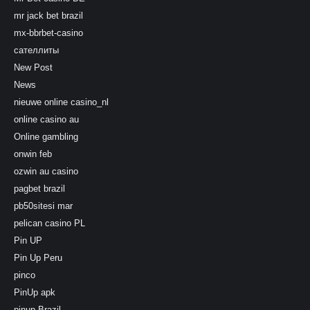
mr jack bet brazil
mx-bbrbet-casino
сателлиты
New Post
News
nieuwe online casino_nl
online casino au
Online gambling
onwin feb
ozwin au casino
pagbet brazil
pb50sitesi mar
pelican casino PL
Pin UP
Pin Up Peru
pinco
PinUp apk
pinup Brazil