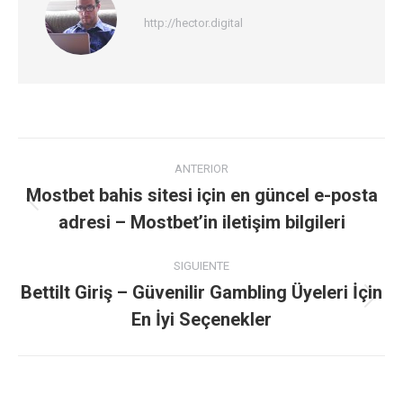
http://hector.digital
Navegación
ANTERIOR
entre
Mostbet bahis sitesi için en güncel e-posta
Publicación
adresi – Mostbet’in iletişim bilgileri
publicaciones
anterior:
SIGUIENTE
Bettilt Giriş – Güvenilir Gambling Üyeleri İçin
Publicación
En İyi Seçenekler
siguiente: