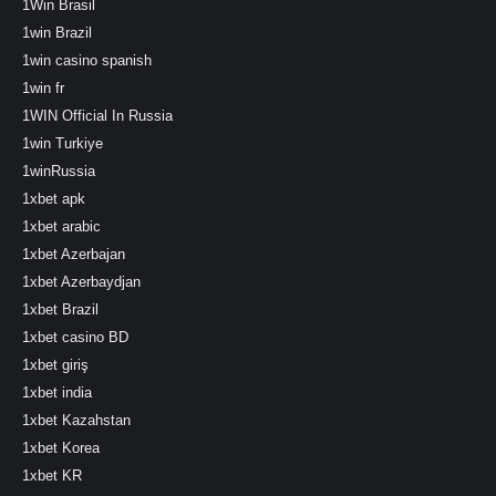
1Win Brasil
1win Brazil
1win casino spanish
1win fr
1WIN Official In Russia
1win Turkiye
1winRussia
1xbet apk
1xbet arabic
1xbet Azerbajan
1xbet Azerbaydjan
1xbet Brazil
1xbet casino BD
1xbet giriş
1xbet india
1xbet Kazahstan
1xbet Korea
1xbet KR