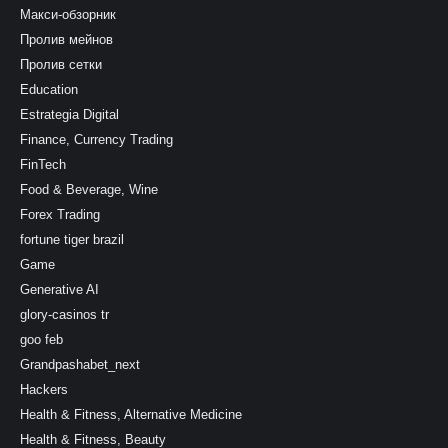
Макси-обзорник
Пролив мейнов
Пролив сетки
Education
Estrategia Digital
Finance, Currency Trading
FinTech
Food & Beverage, Wine
Forex Trading
fortune tiger brazil
Game
Generative AI
glory-casinos tr
goo feb
Grandpashabet_next
Hackers
Health & Fitness, Alternative Medicine
Health & Fitness, Beauty