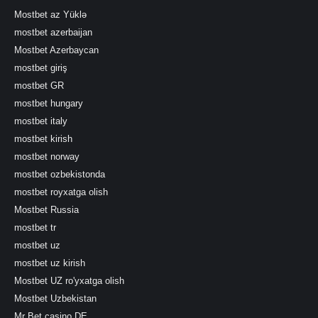
Mostbet az Yüklə
mostbet azerbaijan
Mostbet Azerbaycan
mostbet giriş
mostbet GR
mostbet hungary
mostbet italy
mostbet kirish
mostbet norway
mostbet ozbekistonda
mostbet royxatga olish
Mostbet Russia
mostbet tr
mostbet uz
mostbet uz kirish
Mostbet UZ ro'yxatga olish
Mostbet Uzbekistan
Mr Bet casino DE