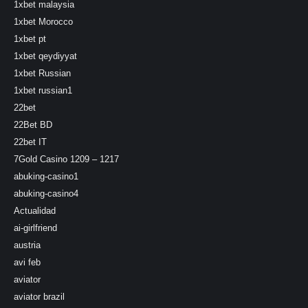
1xbet malaysia
1xbet Morocco
1xbet pt
1xbet qeydiyyat
1xbet Russian
1xbet russian1
22bet
22Bet BD
22bet IT
7Gold Casino 1209 – 1217
abuking-casino1
abuking-casino4
Actualidad
ai-girlfriend
austria
avi feb
aviator
aviator brazil