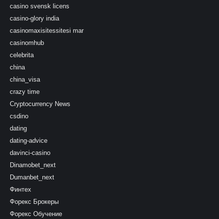
casino svensk licens
casino-glory india
casinomaxisitessitesi mar
casinomhub
celebrita
china
china_visa
crazy time
Cryptocurrency News
csdino
dating
dating-advice
davinci-casino
Dinamobet_next
Dumanbet_next
Финтех
Форекс Брокеры
Форекс Обучение