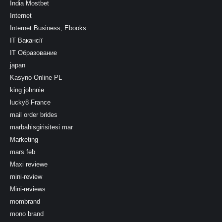
India Mostbet
Internet
Internet Business, Ebooks
IT Вакансії
IT Образование
japan
Kasyno Online PL
king johnnie
lucky8 France
mail order brides
marbahisgirisitesi mar
Marketing
mars feb
Maxi reviewe
mini-review
Mini-reviews
mombrand
mono brand