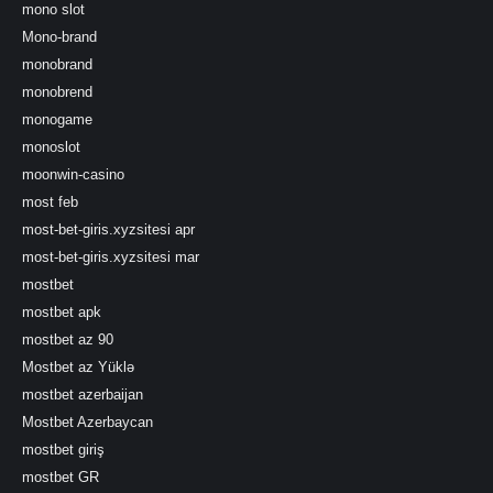
mono slot
Mono-brand
monobrand
monobrend
monogame
monoslot
moonwin-casino
most feb
most-bet-giris.xyzsitesi apr
most-bet-giris.xyzsitesi mar
mostbet
mostbet apk
mostbet az 90
Mostbet az Yüklə
mostbet azerbaijan
Mostbet Azerbaycan
mostbet giriş
mostbet GR