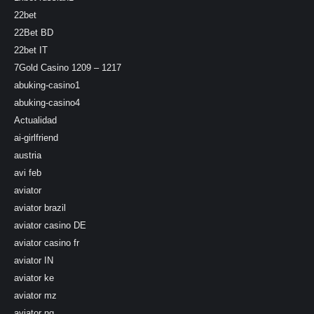
22bet
22Bet BD
22bet IT
7Gold Casino 1209 – 1217
abuking-casino1
abuking-casino4
Actualidad
ai-girlfriend
austria
avi feb
aviator
aviator brazil
aviator casino DE
aviator casino fr
aviator IN
aviator ke
aviator mz
aviator ng