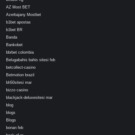
AZ Most BET
Azerbajany Mostbet
b1bet apostas
b1bet BR
Banda
Bankobet
bbrbet colombia
Belugabahis bahis sitesi feb
betcollect-casino
Betmotion brazil
bh50sitesi mar
bizzo casino
blackjack-deluxesitesi mar
blog
blogs
Blogs
bonan feb