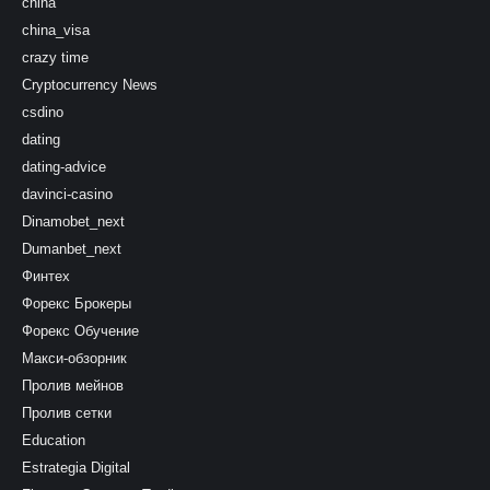
china
china_visa
crazy time
Cryptocurrency News
csdino
dating
dating-advice
davinci-casino
Dinamobet_next
Dumanbet_next
Финтех
Форекс Брокеры
Форекс Обучение
Макси-обзорник
Пролив мейнов
Пролив сетки
Education
Estrategia Digital