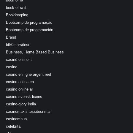
book of ra
book of ra it
Bookkeeping
Bootcamp de programação
Bootcamp de programación
Brand
bt50marsitesi
Business, Home Based Business
casinò online it
casino
casino en ligne argent reel
casino onlina ca
casino online ar
casino svensk licens
casino-glory india
casinomaxisitessitesi mar
casinomhub
celebrita