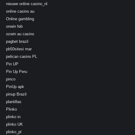
nieuwe online casino_nl
online casino au
Online gambling
onwin feb
ozwin au casino
pagbet brazil
pb50sitesi mar
pelican casino PL
Pin UP
Pin Up Peru
pinco
PinUp apk
pinup Brazil
plantillas
Plinko
plinko in
plinko UK
plinko_pl