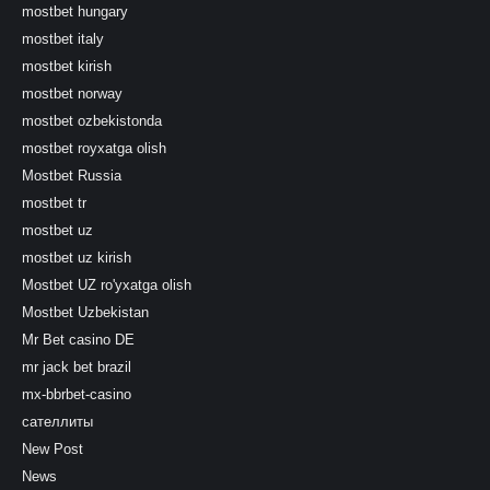
mostbet hungary
mostbet italy
mostbet kirish
mostbet norway
mostbet ozbekistonda
mostbet royxatga olish
Mostbet Russia
mostbet tr
mostbet uz
mostbet uz kirish
Mostbet UZ ro'yxatga olish
Mostbet Uzbekistan
Mr Bet casino DE
mr jack bet brazil
mx-bbrbet-casino
сателлиты
New Post
News