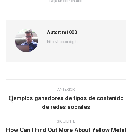
Deja un comentario
Autor:
m1000
http://hector.digital
Navegación
ANTERIOR
entre
Ejemplos ganadores de tipos de contenido
Publicación
de redes sociales
publicaciones
anterior:
SIGUIENTE
How Can I Find Out More About Yellow Metal