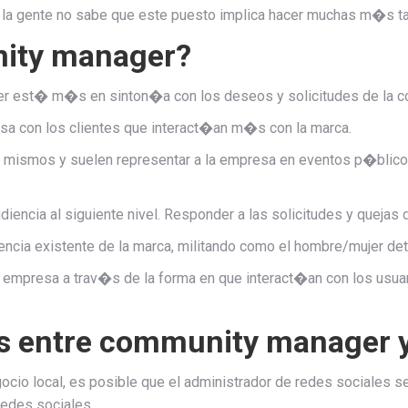
la gente no sabe que este puesto implica hacer muchas m�s ta
ity manager?
er est� m�s en sinton�a con los deseos y solicitudes de la c
osa con los clientes que interact�an m�s con la marca.
s mismos y suelen representar a la empresa en eventos p�blic
encia al siguiente nivel. Responder a las solicitudes y quejas de
iencia existente de la marca, militando como el hombre/mujer de
a empresa a trav�s de la forma en que interact�an con los usuar
ias entre community manager 
io local, es posible que el administrador de redes sociales s
edes sociales.