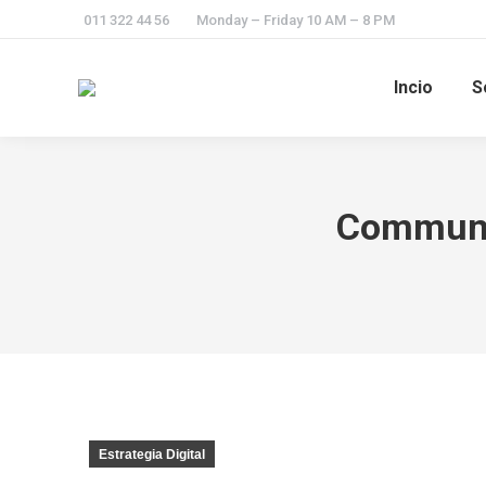
011 322 44 56
Monday – Friday 10 AM – 8 PM
Incio
S
Communit
Estrategia Digital