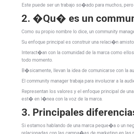
Este puede ser un trabajo so�ado para muchos, pero 
2. �Qu� es un commun
Como su propio nombre lo dice, un community manag
Su enfoque principal es construir una relaci�n amist
Interact�an con la comunidad de la marca como ello
todo momento.
B�sicamente, llevan la idea de comunicarse con la audi
El community manager trabaja para involucrar a la aud
Representan los valores y el enfoque principal de un
est� en l�nea con la voz de la marca.
3. Principales diferenc
Si estamos hablando de una marca peque�a o un negoc
relacionadas con las campa�as de marketing en las r