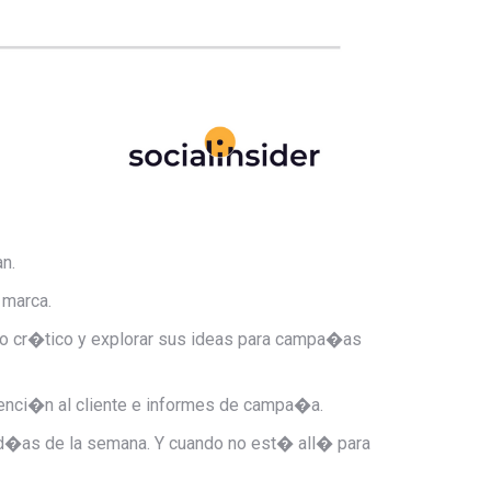
n.
 marca.
to cr�tico y explorar sus ideas para campa�as
atenci�n al cliente e informes de campa�a.
7 d�as de la semana. Y cuando no est� all� para