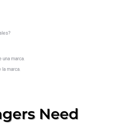
ales?
e una marca.
 la marca.