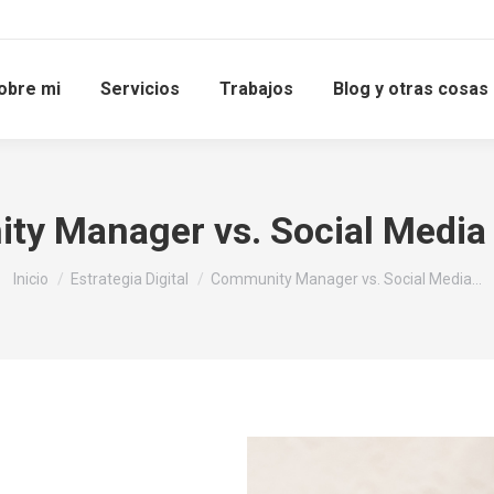
obre mi
Servicios
Trabajos
Blog y otras cosas
y Manager vs. Social Medi
Estás aquí:
Inicio
Estrategia Digital
Community Manager vs. Social Media…