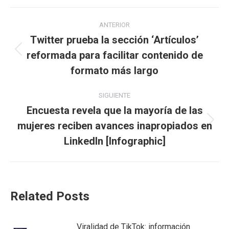
Navegación
ANTERIOR
entre
Twitter prueba la sección ‘Artículos’
reformada para facilitar contenido de
Publicación
publicaciones
anterior:
formato más largo
SIGUIENTE
Encuesta revela que la mayoría de las
mujeres reciben avances inapropiados en
Publicación
siguiente:
LinkedIn [Infographic]
Related Posts
Viralidad de TikTok: información