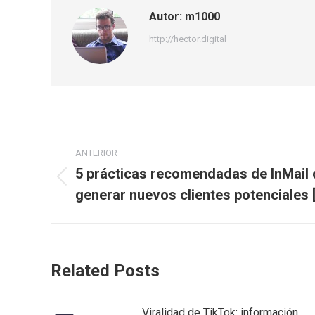
Autor:
m1000
http://hector.digital
Navegación
ANTERIOR
entre
5 prácticas recomendadas de InMail 
Publicación
generar nuevos clientes potenciales 
publicaciones
anterior:
Related Posts
Viralidad de TikTok: información