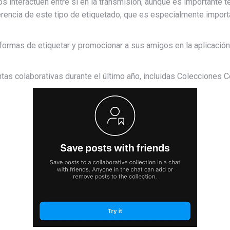
s interactúen entre sí en la transmisión, aunque es importante 
ferencia de este tipo de etiquetado, que es especialmente impor
 formas de etiquetar y promocionar a sus amigos en la aplicación
s colaborativas durante el último año, incluidas Colecciones C