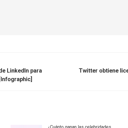
de LinkedIn para
Twitter obtiene li
Publicación
[Infographic]
siguiente:
¿Cuánto ganan las celebridades