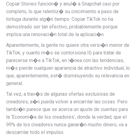
Copiar Stories funcion� y anul� a Snapchat casi por
completo, lo que ralentiz� su crecimiento a paso de
tortuga durante alg�n tiempo. Copiar TikTok no ha
demostrado ser tan efectivo, probablemente porque
implica una renovaci�n total de la aplicaci�n.
Aparentemente, la gente no quiere otra versi�n menor de
TikTok, y cuanto m�s se contorsiona IG para tratar de
parecerse m�s a TikTok, en l�nea con las tendencias,
m�s pierde cualquier apariencia de atractivo individual, lo
que, aparentemente, est� disminuyendo su relevancia en
general.
Tal vez, a trav�s de algunas ofertas exclusivas de
creadores, a�n pueda volver a encarrilar las cosas. Pero
tambi�n parece que se acerca un ajuste de cuentas para
la ‘Econom�a de los creadores’, donde la verdad, que el
99% de los creadores nunca ganar�n mucho dinero, va a
descarrilar todo el impulso.