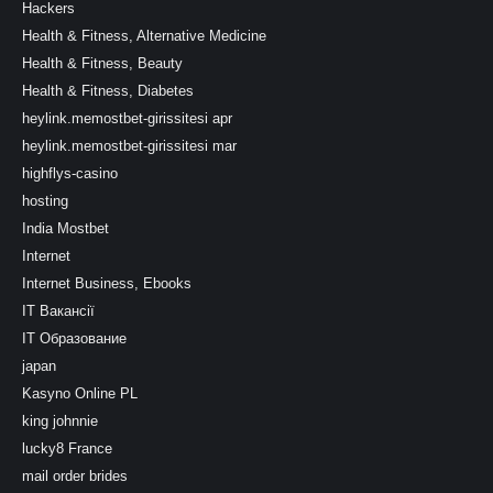
Hackers
Health & Fitness, Alternative Medicine
Health & Fitness, Beauty
Health & Fitness, Diabetes
heylink.memostbet-girissitesi apr
heylink.memostbet-girissitesi mar
highflys-casino
hosting
India Mostbet
Internet
Internet Business, Ebooks
IT Вакансії
IT Образование
japan
Kasyno Online PL
king johnnie
lucky8 France
mail order brides