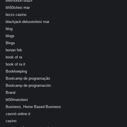
Betmotion brazil
bh50sitesi mar
bizzo casino
blackjack-deluxesitesi mar
blog
blogs
Blogs
bonan feb
book of ra
book of ra it
Bookkeeping
Bootcamp de programação
Bootcamp de programación
Brand
bt50marsitesi
Business, Home Based Business
casinò online it
casino