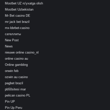
Mostbet UZ ro'yxatga olish
Mostbet Uzbekistan
Mr Bet casino DE
mr jack bet brazil
mx-bbrbet-casino
сателлиты
New Post
News
nieuwe online casino_nl
online casino au
Online gambling
onwin feb
ozwin au casino
pagbet brazil
pb50sitesi mar
pelican casino PL
Pin UP
Pin Up Peru