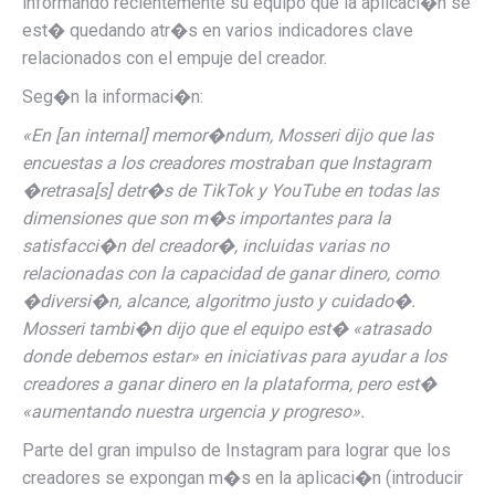
informando recientemente
su equipo
que la aplicaci�n se
est� quedando atr�s en varios indicadores clave
relacionados con el empuje del creador.
Seg�n la informaci�n:
«En [an internal] memor�ndum, Mosseri dijo que las
encuestas a los creadores mostraban que Instagram
�retrasa[s] detr�s de TikTok y YouTube en todas las
dimensiones que son m�s importantes para la
satisfacci�n del creador�, incluidas varias no
relacionadas con la capacidad de ganar dinero, como
�diversi�n, alcance, algoritmo justo y cuidado�.
Mosseri tambi�n dijo que el equipo est� «atrasado
donde debemos estar» en iniciativas para ayudar a los
creadores a ganar dinero en la plataforma, pero est�
«aumentando nuestra urgencia y progreso».
Parte del gran impulso de Instagram para lograr que los
creadores se expongan m�s en la aplicaci�n (introducir