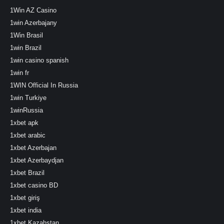
1Win AZ Casino
1win Azerbajany
1Win Brasil
1win Brazil
1win casino spanish
1win fr
1WIN Official In Russia
1win Turkiye
1winRussia
1xbet apk
1xbet arabic
1xbet Azerbajan
1xbet Azerbaydjan
1xbet Brazil
1xbet casino BD
1xbet giriş
1xbet india
1xbet Kazahstan