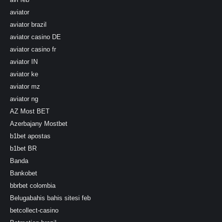
aviator
aviator brazil
aviator casino DE
aviator casino fr
aviator IN
aviator ke
aviator mz
aviator ng
AZ Most BET
Azerbajany Mostbet
b1bet apostas
b1bet BR
Banda
Bankobet
bbrbet colombia
Belugabahis bahis sitesi feb
betcollect-casino