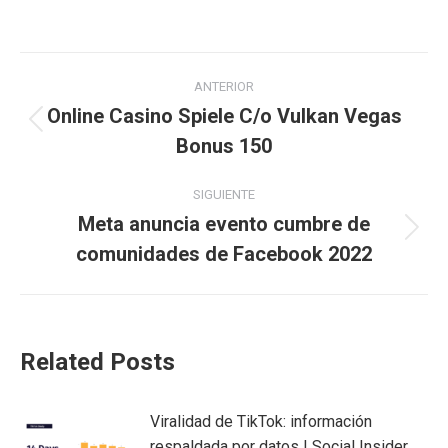
Navegación
ANTERIOR
entre
Online Casino Spiele C/o Vulkan Vegas
Publicación
Bonus 150
publicaciones
anterior:
SIGUIENTE
Meta anuncia evento cumbre de
Publicación
comunidades de Facebook 2022
siguiente:
Related Posts
Viralidad de TikTok: información
respaldada por datos | Social Insider