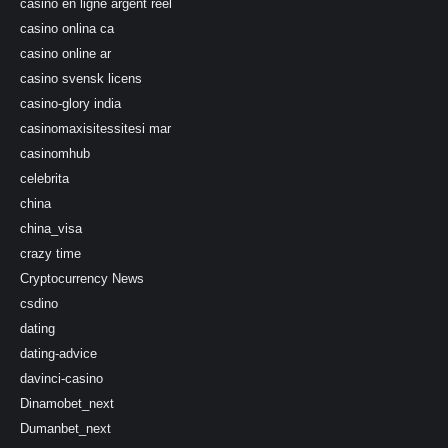
casino en ligne argent reel
casino onlina ca
casino online ar
casino svensk licens
casino-glory india
casinomaxisitessitesi mar
casinomhub
celebrita
china
china_visa
crazy time
Cryptocurrency News
csdino
dating
dating-advice
davinci-casino
Dinamobet_next
Dumanbet_next