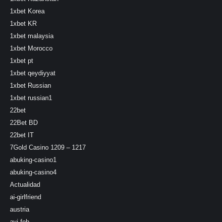
1xbet Korea
1xbet KR
1xbet malaysia
1xbet Morocco
1xbet pt
1xbet qeydiyyat
1xbet Russian
1xbet russian1
22bet
22Bet BD
22bet IT
7Gold Casino 1209 – 1217
abuking-casino1
abuking-casino4
Actualidad
ai-girlfriend
austria
avi feb