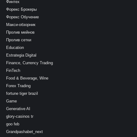
Финтех
Форекс Брокеры
Форекс Обучение
Макси-обзорник
Пролив мейнов
Пролив сетки
Education
Estrategia Digital
Finance, Currency Trading
FinTech
Food & Beverage, Wine
Forex Trading
fortune tiger brazil
Game
Generative AI
glory-casinos tr
goo feb
Grandpashabet_next