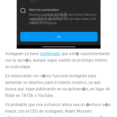
Instagram ya tiene
confirmado
que est� experimentando
con la opci�n, aunque sigue siendo un prototipo interno
en esta etapa.
Es interesante ver c�mo funciona Instagram para
aumentar su atractivo para el talento creativo, ya que
busca que sigan publicando en su aplicaci�n, en lugar de
flotar en TikT0k o YouTube.
Es probable que ese esfuerzo ahora vea un �nfasis a�n
mayor, con el CEO de Instagram, Adam Mosseri,