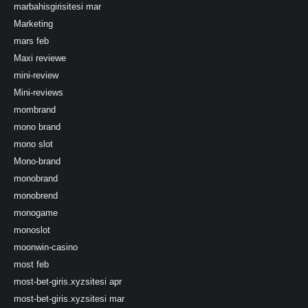
marbahisgirisitesi mar
Marketing
mars feb
Maxi reviewe
mini-review
Mini-reviews
mombrand
mono brand
mono slot
Mono-brand
monobrand
monobrend
monogame
monoslot
moonwin-casino
most feb
most-bet-giris.xyzsitesi apr
most-bet-giris.xyzsitesi mar