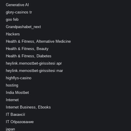
Generative AI
glory-casinos tr
goo feb
Grandpashabet_next
Hackers
Health & Fitness, Alternative Medicine
Health & Fitness, Beauty
Health & Fitness, Diabetes
heylink.memostbet-girissitesi apr
heylink.memostbet-girissitesi mar
highflys-casino
hosting
India Mostbet
Internet
Internet Business, Ebooks
IT Вакансії
IT Образование
japan