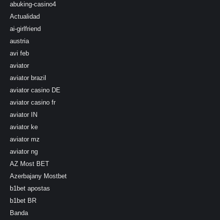
abuking-casino4
Actualidad
ai-girlfriend
austria
avi feb
aviator
aviator brazil
aviator casino DE
aviator casino fr
aviator IN
aviator ke
aviator mz
aviator ng
AZ Most BET
Azerbajany Mostbet
b1bet apostas
b1bet BR
Banda