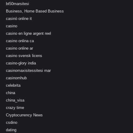
bt50marsitesi
Business, Home Based Business
casinò online it
casino
casino en ligne argent reel
casino onlina ca
casino online ar
casino svensk licens
casino-glory india
casinomaxisitessitesi mar
casinomhub
celebrita
china
china_visa
crazy time
Cryptocurrency News
csdino
dating