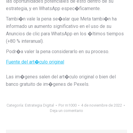
las oportunidades potenciales de esto dentro de su
estrategia, y en WhatsApp espec�ficamente.
Tambi�n vale la pena se�alar que Meta tambi�n ha
informado un aumento significativo en el uso de su
Anuncios de clic para WhatsApp en los �ltimos tiempos
(+80 % interanual).
Podr�a valer la pena considerarlo en su proceso.
Fuente del art�culo original
Las im�genes salen del art�culo original o bien del
banco gratuito de im�genes de Pexels.
Categoría:
Estrategia Digital
Por
m1000
4 de noviembre de 2022
Deja un comentario