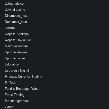
dating-advice
davinci-casino
Dinamobet_next
Dumanbet_next
Финтех
Форекс Брокеры
Форекс Обучение
Макси-обзорник
Пролив мейнов
Пролив сетки
Education
Estrategia Digital
Finance, Currency Trading
FinTech
Food & Beverage, Wine
Forex Trading
fortune tiger brazil
Game