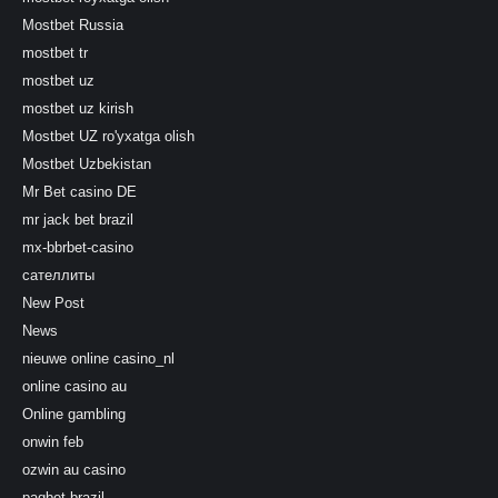
Mostbet Russia
mostbet tr
mostbet uz
mostbet uz kirish
Mostbet UZ ro'yxatga olish
Mostbet Uzbekistan
Mr Bet casino DE
mr jack bet brazil
mx-bbrbet-casino
сателлиты
New Post
News
nieuwe online casino_nl
online casino au
Online gambling
onwin feb
ozwin au casino
pagbet brazil