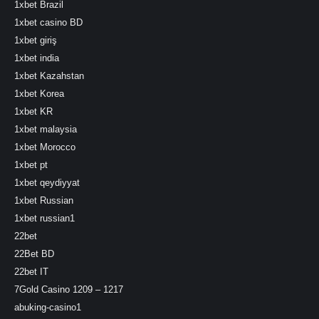
1xbet Brazil
1xbet casino BD
1xbet giriş
1xbet india
1xbet Kazahstan
1xbet Korea
1xbet KR
1xbet malaysia
1xbet Morocco
1xbet pt
1xbet qeydiyyat
1xbet Russian
1xbet russian1
22bet
22Bet BD
22bet IT
7Gold Casino 1209 – 1217
abuking-casino1