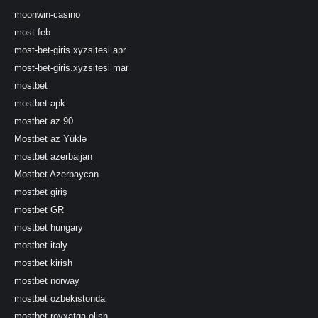
moonwin-casino
most feb
most-bet-giris.xyzsitesi apr
most-bet-giris.xyzsitesi mar
mostbet
mostbet apk
mostbet az 90
Mostbet az Yüklə
mostbet azerbaijan
Mostbet Azerbaycan
mostbet giriş
mostbet GR
mostbet hungary
mostbet italy
mostbet kirish
mostbet norway
mostbet ozbekistonda
mostbet royxatga olish