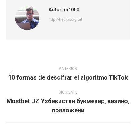
Autor:
m1000
http://hector.digital
Navegación
ANTERIOR
entre
10 formas de descifrar el algoritmo TikTok
Publicación
anterior:
publicaciones
SIGUIENTE
Mostbet UZ Узбекистан букмекер, казино,
Publicación
приложени
siguiente: