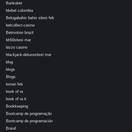
Bankobet
bbrbet colombia
Belugabahis bahis sitesi feb
betcollect-casino
Betmotion brazil
bh50sitesi mar
bizzo casino
blackjack-deluxesitesi mar
blog
blogs
Blogs
bonan feb
book of ra
book of ra it
Bookkeeping
Bootcamp de programação
Bootcamp de programación
Brand