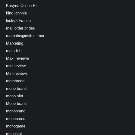
Kasyno Online PL
king johnnie
lucky8 France
mail order brides
marbahisgirisitesi mar
Marketing
mars feb
Maxi reviewe
mini-review
Mini-reviews
mombrand
mono brand
mono slot
Mono-brand
monobrand
monobrend
monogame
monoslot