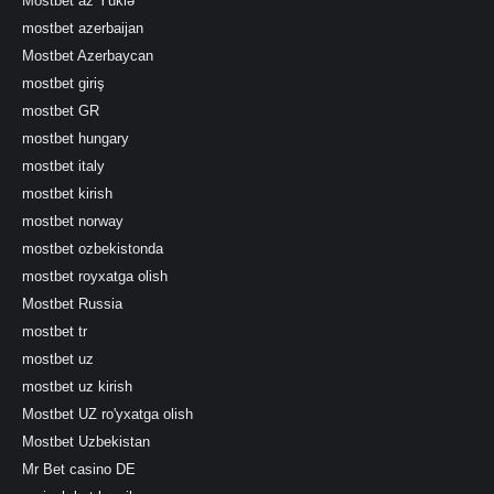
Mostbet az Yüklə
mostbet azerbaijan
Mostbet Azerbaycan
mostbet giriş
mostbet GR
mostbet hungary
mostbet italy
mostbet kirish
mostbet norway
mostbet ozbekistonda
mostbet royxatga olish
Mostbet Russia
mostbet tr
mostbet uz
mostbet uz kirish
Mostbet UZ ro'yxatga olish
Mostbet Uzbekistan
Mr Bet casino DE