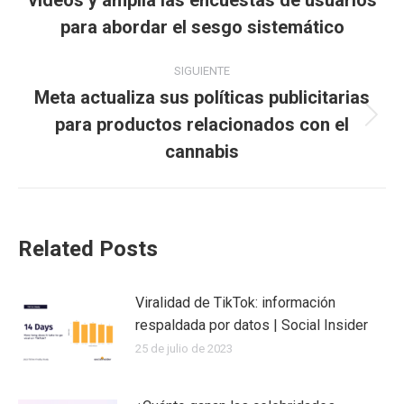
videos y amplía las encuestas de usuarios
publicaciones
anterior:
para abordar el sesgo sistemático
SIGUIENTE
Meta actualiza sus políticas publicitarias
para productos relacionados con el
Publicación
siguiente:
cannabis
Related Posts
Viralidad de TikTok: información
respaldada por datos | Social Insider
25 de julio de 2023