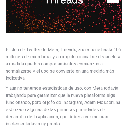
El clon de Twitter de Meta, Threads, ahora tiene hasta 106
millones de miembros, y su impulso inicial se desacelera
a medida que los comportamientos comienzan a
normalizarse y el uso se convierte en una medida más
indicativa.
Y aún no tenemos estadísticas de uso, con Meta todavía
trabajando para garantizar que la nueva plataforma siga
funcionando, pero el jefe de Instagram, Adam Mosseri, ha
esbozado algunas de las primeras prioridades de
desarrollo de la aplicación, que debería ver mejoras
implementadas muy pronto.