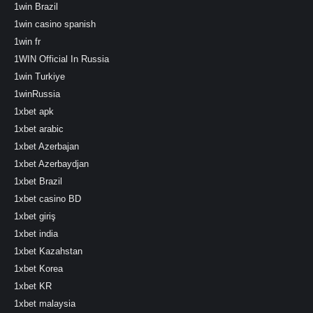
1win Brazil
1win casino spanish
1win fr
1WIN Official In Russia
1win Turkiye
1winRussia
1xbet apk
1xbet arabic
1xbet Azerbajan
1xbet Azerbaydjan
1xbet Brazil
1xbet casino BD
1xbet giriş
1xbet india
1xbet Kazahstan
1xbet Korea
1xbet KR
1xbet malaysia