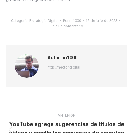
Categoría:
Estrategia Digital
Por
m1000
12 de julio de 2023
Deja un comentario
Autor:
m1000
http://hector.digital
Navegación
ANTERIOR
entre
YouTube agrega sugerencias de títulos de
Publicación