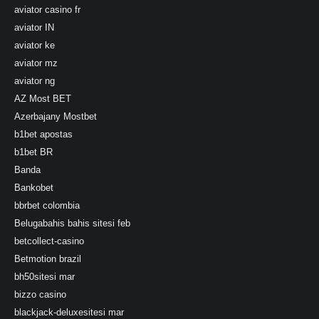
aviator casino fr
aviator IN
aviator ke
aviator mz
aviator ng
AZ Most BET
Azerbajany Mostbet
b1bet apostas
b1bet BR
Banda
Bankobet
bbrbet colombia
Belugabahis bahis sitesi feb
betcollect-casino
Betmotion brazil
bh50sitesi mar
bizzo casino
blackjack-deluxesitesi mar