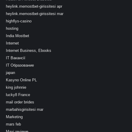
heylink.memostbet-girissitesi apr
heylink.memostbet-girissitesi mar
highflys-casino
hosting
India Mostbet
Internet
Internet Business, Ebooks
IT Вакансії
IT Образование
japan
Kasyno Online PL
king johnnie
lucky8 France
mail order brides
marbahisgirisitesi mar
Marketing
mars feb
Maxi reviewe