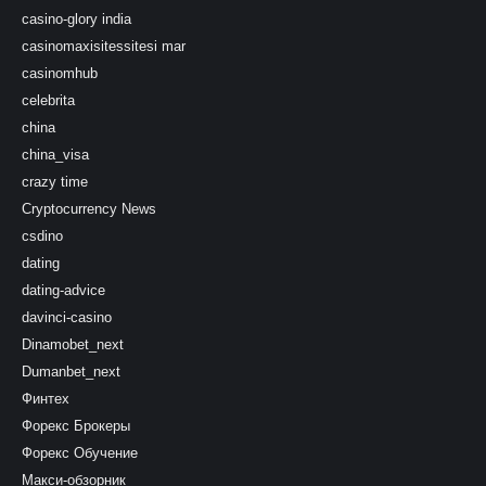
casino-glory india
casinomaxisitessitesi mar
casinomhub
celebrita
china
china_visa
crazy time
Cryptocurrency News
csdino
dating
dating-advice
davinci-casino
Dinamobet_next
Dumanbet_next
Финтех
Форекс Брокеры
Форекс Обучение
Макси-обзорник