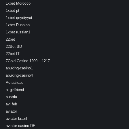
1xbet Morocco
1xbet pt
1xbet qeydiyyat
1xbet Russian
1xbet russian1
22bet
22Bet BD
22bet IT
7Gold Casino 1209 – 1217
abuking-casino1
abuking-casino4
Actualidad
ai-girlfriend
austria
avi feb
aviator
aviator brazil
aviator casino DE