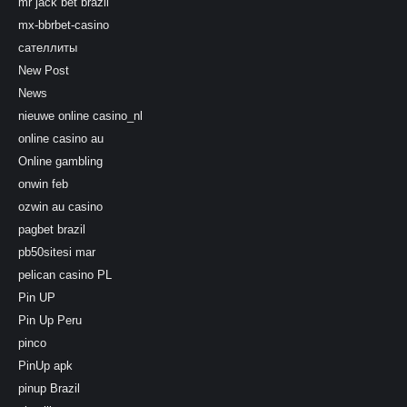
mr jack bet brazil
mx-bbrbet-casino
сателлиты
New Post
News
nieuwe online casino_nl
online casino au
Online gambling
onwin feb
ozwin au casino
pagbet brazil
pb50sitesi mar
pelican casino PL
Pin UP
Pin Up Peru
pinco
PinUp apk
pinup Brazil