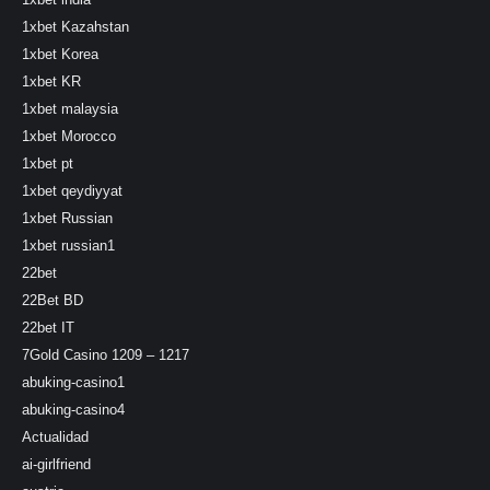
1xbet Kazahstan
1xbet Korea
1xbet KR
1xbet malaysia
1xbet Morocco
1xbet pt
1xbet qeydiyyat
1xbet Russian
1xbet russian1
22bet
22Bet BD
22bet IT
7Gold Casino 1209 – 1217
abuking-casino1
abuking-casino4
Actualidad
ai-girlfriend