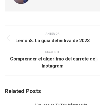
Navegación
ANTERIOR
entre
Lemon8: La guía definitiva de 2023
Publicación
anterior:
publicaciones
SIGUIENTE
Comprender el algoritmo del carrete de
Publicación
Instagram
siguiente:
Related Posts