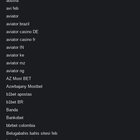
austria
avi feb
aviator
aviator brazil
aviator casino DE
aviator casino fr
aviator IN
aviator ke
aviator mz
aviator ng
AZ Most BET
Azerbajany Mostbet
b1bet apostas
b1bet BR
Banda
Bankobet
bbrbet colombia
Belugabahis bahis sitesi feb