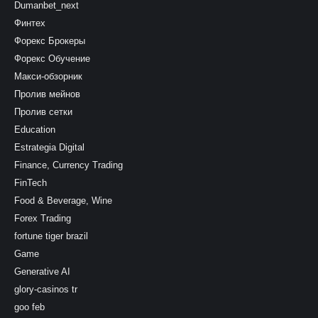
Dumanbet_next
Финтех
Форекс Брокеры
Форекс Обучение
Макси-обзорник
Пролив мейнов
Пролив сетки
Education
Estrategia Digital
Finance, Currency Trading
FinTech
Food & Beverage, Wine
Forex Trading
fortune tiger brazil
Game
Generative AI
glory-casinos tr
goo feb