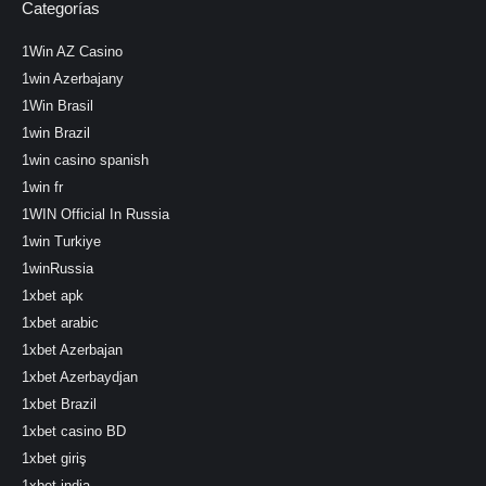
Categorías
1Win AZ Casino
1win Azerbajany
1Win Brasil
1win Brazil
1win casino spanish
1win fr
1WIN Official In Russia
1win Turkiye
1winRussia
1xbet apk
1xbet arabic
1xbet Azerbajan
1xbet Azerbaydjan
1xbet Brazil
1xbet casino BD
1xbet giriş
1xbet india