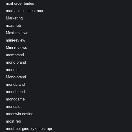
mail order brides
marbahisgirisitesi mar
Marketing
mars feb
Maxi reviewe
mini-review
Mini-reviews
mombrand
mono brand
mono slot
Mono-brand
monobrand
monobrend
monogame
monoslot
moonwin-casino
most feb
most-bet-giris.xyzsitesi apr