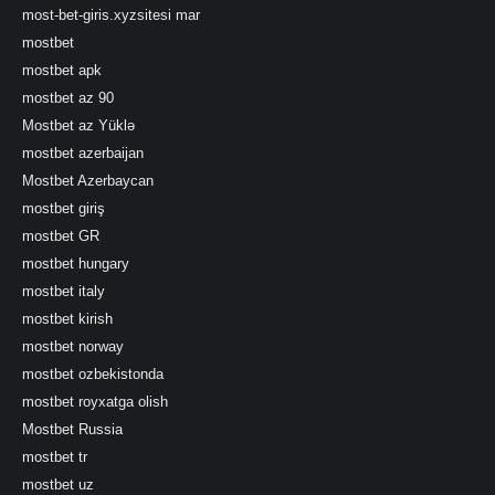
most-bet-giris.xyzsitesi mar
mostbet
mostbet apk
mostbet az 90
Mostbet az Yüklə
mostbet azerbaijan
Mostbet Azerbaycan
mostbet giriş
mostbet GR
mostbet hungary
mostbet italy
mostbet kirish
mostbet norway
mostbet ozbekistonda
mostbet royxatga olish
Mostbet Russia
mostbet tr
mostbet uz