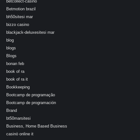
betcollect-casino
Betmotion brazil
bh50sitesi mar
bizzo casino
blackjack-deluxesitesi mar
blog
blogs
Blogs
bonan feb
book of ra
book of ra it
Bookkeeping
Bootcamp de programação
Bootcamp de programación
Brand
bt50marsitesi
Business, Home Based Business
casinò online it