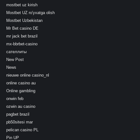
mostbet uz kirish
Mostbet UZ ro'yxatga olish
Mostbet Uzbekistan
Mr Bet casino DE
mr jack bet brazil
mx-bbrbet-casino
сателлиты
New Post
News
nieuwe online casino_nl
online casino au
Online gambling
onwin feb
ozwin au casino
pagbet brazil
pb50sitesi mar
pelican casino PL
Pin UP