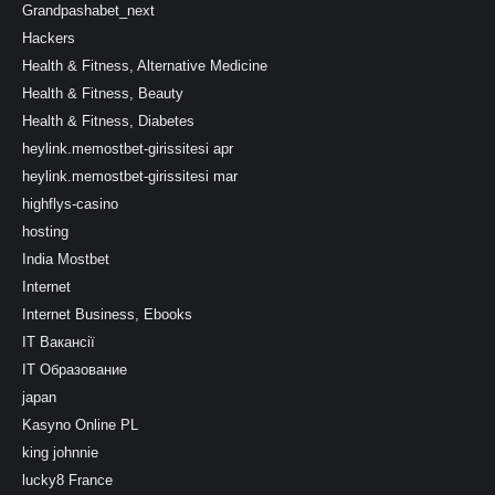
Grandpashabet_next
Hackers
Health & Fitness, Alternative Medicine
Health & Fitness, Beauty
Health & Fitness, Diabetes
heylink.memostbet-girissitesi apr
heylink.memostbet-girissitesi mar
highflys-casino
hosting
India Mostbet
Internet
Internet Business, Ebooks
IT Вакансії
IT Образование
japan
Kasyno Online PL
king johnnie
lucky8 France