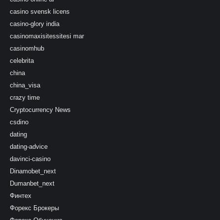
casino svensk licens
casino-glory india
casinomaxisitessitesi mar
casinomhub
celebrita
china
china_visa
crazy time
Cryptocurrency News
csdino
dating
dating-advice
davinci-casino
Dinamobet_next
Dumanbet_next
Финтех
Форекс Брокеры