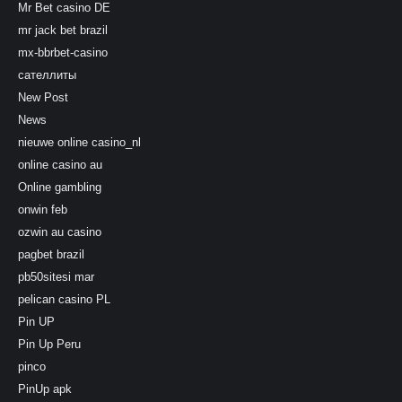
Mr Bet casino DE
mr jack bet brazil
mx-bbrbet-casino
сателлиты
New Post
News
nieuwe online casino_nl
online casino au
Online gambling
onwin feb
ozwin au casino
pagbet brazil
pb50sitesi mar
pelican casino PL
Pin UP
Pin Up Peru
pinco
PinUp apk