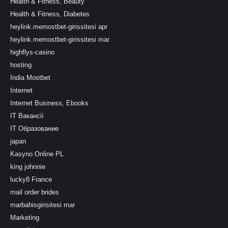
Health & Fitness, Beauty
Health & Fitness, Diabetes
heylink.memostbet-girissitesi apr
heylink.memostbet-girissitesi mar
highflys-casino
hosting
India Mostbet
Internet
Internet Business, Ebooks
IT Вакансії
IT Образование
japan
Kasyno Online PL
king johnnie
lucky8 France
mail order brides
marbahisgirisitesi mar
Marketing