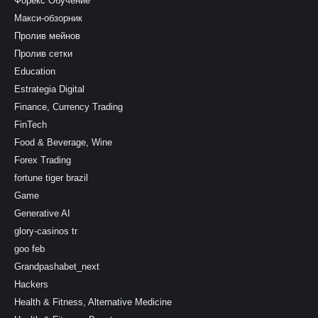
Форекс Обучение
Макси-обзорник
Пролив мейнов
Пролив сетки
Education
Estrategia Digital
Finance, Currency Trading
FinTech
Food & Beverage, Wine
Forex Trading
fortune tiger brazil
Game
Generative AI
glory-casinos tr
goo feb
Grandpashabet_next
Hackers
Health & Fitness, Alternative Medicine