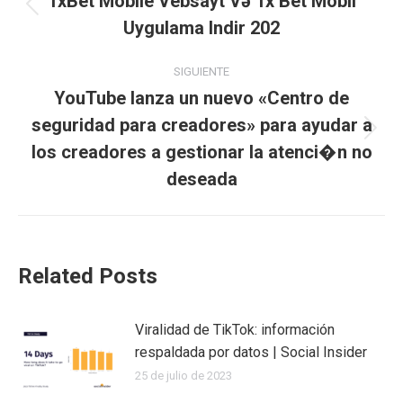
entre
1xBet Mobile Vebsayt Və 1x Bet Mobil
Publicación
Uygulama Indir 202
publicaciones
anterior:
SIGUIENTE
YouTube lanza un nuevo «Centro de
seguridad para creadores» para ayudar a
Publicación
los creadores a gestionar la atenci�n no
siguiente:
deseada
Related Posts
Viralidad de TikTok: información
respaldada por datos | Social Insider
25 de julio de 2023