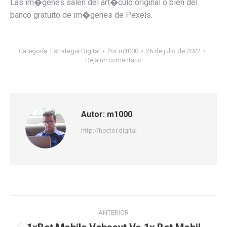
Las im�genes salen del art�culo original o bien del
banco gratuito de im�genes de Pexels.
Categoría:
Estrategia Digital
Por
m1000
26 de julio de 2022
Deja un comentario
Autor:
m1000
http://hector.digital
Navegación
ANTERIOR