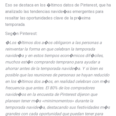
Eso se destaca en los �ltimos datos de Pinterest, que ha
analizado las tendencias navide�as emergentes para
resaltar las oportunidades clave de la pr�xima
temporada.
Seg�n Pinterest:
�Los �ltimos dos a�os obligaron a las personas a
reinventar la forma en que celebran la temporada
navide�a y en estos tiempos econ�micos dif�ciles,
muchos est�n comprando temprano para ayudar a
ahorrar antes de la temporada navide�a. Y si bien es
posible que las reuniones de personas se hayan reducido
en los �ltimos dos a�os, en realidad celebran con m�s
frecuencia que antes. El 80% de los compradores
navide�os en la encuesta de Pinterest dijeron que
planean tener m�s «minimomentos» durante la
temporada navide�a, destacando sus festividades m�s
grandes con cada oportunidad que puedan tener para