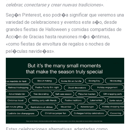
celebrar, conectarse y crear nuevas tradiciones».
Seg�n Pinterest, eso podr�a significar que veremos una
variedad de celebraciones y eventos este a�o, desde
grandes fiestas de Halloween y comidas compartidas de
Acci�n de Gracias hasta reuniones m�s �ntimas,
«como fiestas de envoltura de regalos o noches de
pel�culas navide�as».
Estas celebraciones alternativas, adaptadas como