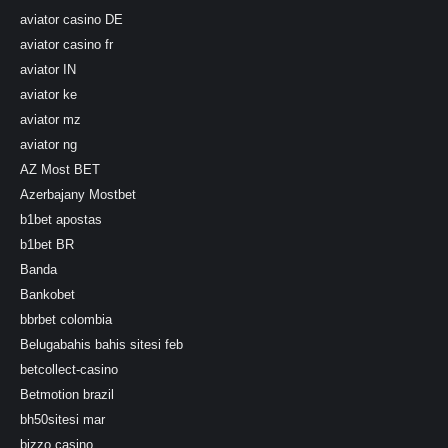
aviator casino DE
aviator casino fr
aviator IN
aviator ke
aviator mz
aviator ng
AZ Most BET
Azerbajany Mostbet
b1bet apostas
b1bet BR
Banda
Bankobet
bbrbet colombia
Belugabahis bahis sitesi feb
betcollect-casino
Betmotion brazil
bh50sitesi mar
bizzo casino