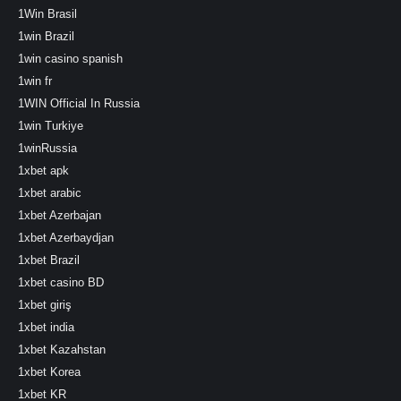
1Win Brasil
1win Brazil
1win casino spanish
1win fr
1WIN Official In Russia
1win Turkiye
1winRussia
1xbet apk
1xbet arabic
1xbet Azerbajan
1xbet Azerbaydjan
1xbet Brazil
1xbet casino BD
1xbet giriş
1xbet india
1xbet Kazahstan
1xbet Korea
1xbet KR