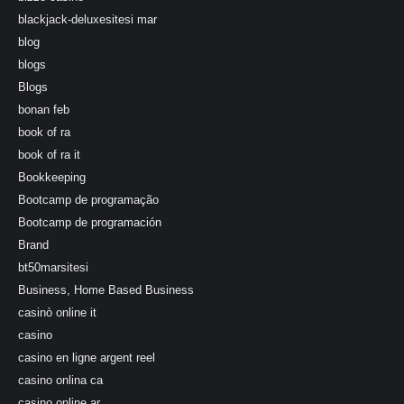
blackjack-deluxesitesi mar
blog
blogs
Blogs
bonan feb
book of ra
book of ra it
Bookkeeping
Bootcamp de programação
Bootcamp de programación
Brand
bt50marsitesi
Business, Home Based Business
casinò online it
casino
casino en ligne argent reel
casino onlina ca
casino online ar