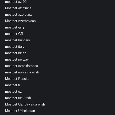
mostbet az 90
Mostbet az Yüklə
mostbet azerbaijan
Mostbet Azerbaycan
mostbet giriş
mostbet GR
mostbet hungary
mostbet italy
mostbet kirish
mostbet norway
mostbet ozbekistonda
mostbet royxatga olish
Mostbet Russia
mostbet tr
mostbet uz
mostbet uz kirish
Mostbet UZ ro'yxatga olish
Mostbet Uzbekistan