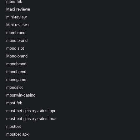
mars feb
Maxi reviewe
mini-review
Mini-reviews
mombrand
mono brand
mono slot
Mono-brand
monobrand
monobrend
monogame
monoslot
moonwin-casino
most feb
most-bet-giris.xyzsitesi apr
most-bet-giris.xyzsitesi mar
mostbet
mostbet apk