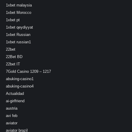
1xbet malaysia
1xbet Morocco
1xbet pt
1xbet qeydiyyat
1xbet Russian
1xbet russian1
22bet
22Bet BD
22bet IT
7Gold Casino 1209 – 1217
abuking-casino1
abuking-casino4
Actualidad
ai-girlfriend
austria
avi feb
aviator
aviator brazil