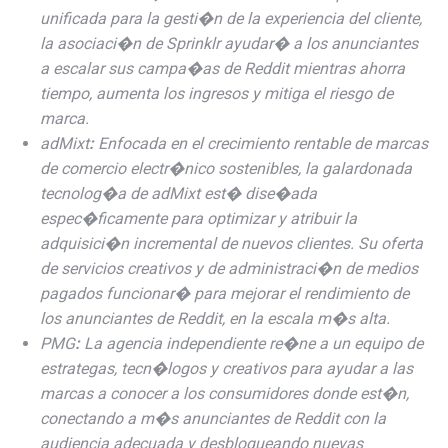
unificada para la gesti�n de la experiencia del cliente,
la asociaci�n de Sprinklr ayudar� a los anunciantes
a escalar sus campa�as de Reddit mientras ahorra
tiempo, aumenta los ingresos y mitiga el riesgo de
marca.
adMixt
:
Enfocada en el crecimiento rentable de marcas
de comercio electr�nico sostenibles, la galardonada
tecnolog�a de adMixt est� dise�ada
espec�ficamente para optimizar y atribuir la
adquisici�n incremental de nuevos clientes. Su oferta
de servicios creativos y de administraci�n de medios
pagados funcionar� para mejorar el rendimiento de
los anunciantes de Reddit, en la escala m�s alta.
PMG
:
La agencia independiente re�ne a un equipo de
estrategas, tecn�logos y creativos para ayudar a las
marcas a conocer a los consumidores donde est�n,
conectando a m�s anunciantes de Reddit con la
audiencia adecuada y desbloqueando nuevas