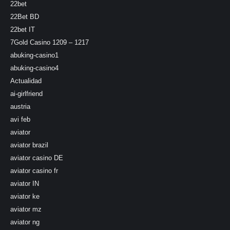
22bet
22Bet BD
22bet IT
7Gold Casino 1209 – 1217
abuking-casino1
abuking-casino4
Actualidad
ai-girlfriend
austria
avi feb
aviator
aviator brazil
aviator casino DE
aviator casino fr
aviator IN
aviator ke
aviator mz
aviator ng