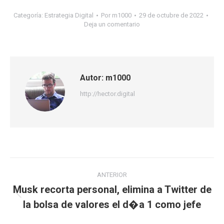
Categoría:
Estrategia Digital
Por
m1000
29 de octubre de 2022
Deja un comentario
Autor:
m1000
http://hector.digital
Navegación
ANTERIOR
entre
Musk recorta personal, elimina a Twitter de
Publicación
la bolsa de valores el d�a 1 como jefe
publicaciones
anterior: