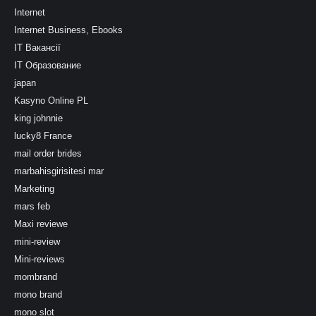
Internet
Internet Business, Ebooks
IT Вакансії
IT Образование
japan
Kasyno Online PL
king johnnie
lucky8 France
mail order brides
marbahisgirisitesi mar
Marketing
mars feb
Maxi reviewe
mini-review
Mini-reviews
mombrand
mono brand
mono slot