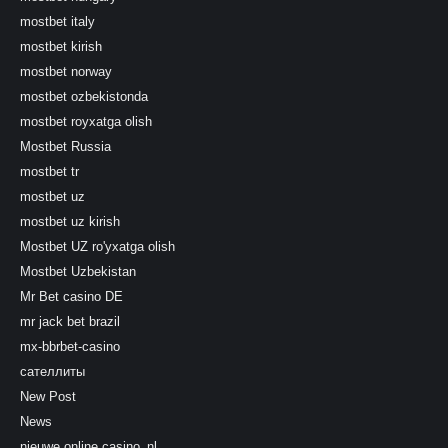
mostbet italy
mostbet kirish
mostbet norway
mostbet ozbekistonda
mostbet royxatga olish
Mostbet Russia
mostbet tr
mostbet uz
mostbet uz kirish
Mostbet UZ ro'yxatga olish
Mostbet Uzbekistan
Mr Bet casino DE
mr jack bet brazil
mx-bbrbet-casino
сателлиты
New Post
News
nieuwe online casino_nl