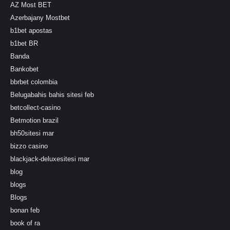
AZ Most BET
Azerbajany Mostbet
b1bet apostas
b1bet BR
Banda
Bankobet
bbrbet colombia
Belugabahis bahis sitesi feb
betcollect-casino
Betmotion brazil
bh50sitesi mar
bizzo casino
blackjack-deluxesitesi mar
blog
blogs
Blogs
bonan feb
book of ra