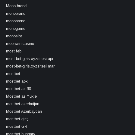
Mono-brand
monobrand
monobrend
monogame
monoslot
moonwin-casino
most feb
most-bet-giris.xyzsitesi apr
most-bet-giris.xyzsitesi mar
mostbet
mostbet apk
mostbet az 90
Mostbet az Yüklə
mostbet azerbaijan
Mostbet Azerbaycan
mostbet giriş
mostbet GR
mostbet hungary