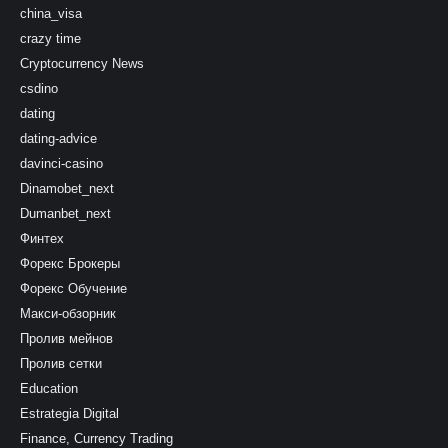
china_visa
crazy time
Cryptocurrency News
csdino
dating
dating-advice
davinci-casino
Dinamobet_next
Dumanbet_next
Финтех
Форекс Брокеры
Форекс Обучение
Макси-обзорник
Пролив мейнов
Пролив сетки
Education
Estrategia Digital
Finance, Currency Trading