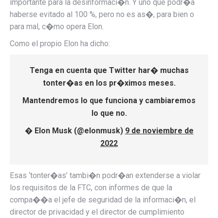
importante para la desinformaci�n. Y uno que podr�a
haberse evitado al 100 %, pero no es as�, para bien o
para mal, c�mo opera Elon.
Como el propio Elon ha dicho:
Tenga en cuenta que Twitter har� muchas
tonter�as en los pr�ximos meses.
Mantendremos lo que funciona y cambiaremos
lo que no.
� Elon Musk (@elonmusk)
9 de noviembre de
2022
Esas ‘tonter�as’ tambi�n podr�an extenderse a violar
los requisitos de la FTC, con informes de que la
compa��a
el jefe de seguridad de la informaci�n, el
director de privacidad y el director de cumplimiento