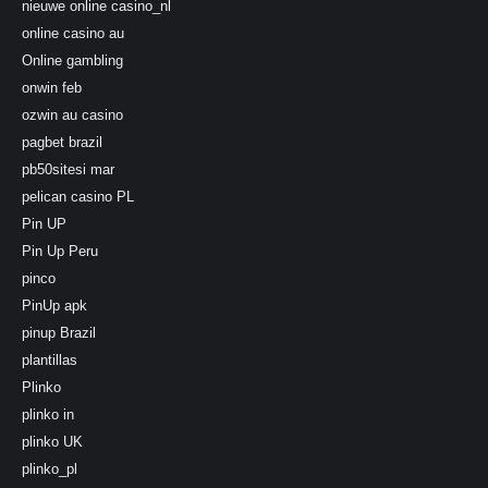
nieuwe online casino_nl
online casino au
Online gambling
onwin feb
ozwin au casino
pagbet brazil
pb50sitesi mar
pelican casino PL
Pin UP
Pin Up Peru
pinco
PinUp apk
pinup Brazil
plantillas
Plinko
plinko in
plinko UK
plinko_pl