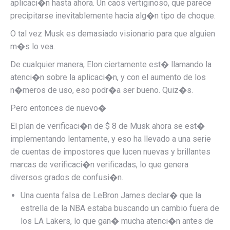
aplicaci�n hasta ahora. Un caos vertiginoso, que parece
precipitarse inevitablemente hacia alg�n tipo de choque.
O tal vez Musk es demasiado visionario para que alguien
m�s lo vea.
De cualquier manera, Elon ciertamente est� llamando la
atenci�n sobre la aplicaci�n, y con el aumento de los
n�meros de uso, eso podr�a ser bueno. Quiz�s.
Pero entonces de nuevo�
El plan de verificaci�n de $ 8 de Musk ahora se est�
implementando lentamente, y eso ha llevado a una serie
de cuentas de impostores que lucen nuevas y brillantes
marcas de verificaci�n verificadas, lo que genera
diversos grados de confusi�n.
Una cuenta falsa de LeBron James declar� que la
estrella de la NBA estaba buscando un cambio fuera de
los LA Lakers, lo que gan� mucha atenci�n antes de