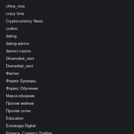
china_visa
crazy time
Cryptocurrency News
csdino
dating
dating-advice
davinci-casino
Dinamobet_next
Dumanbet_next
Финтех
Форекс Брокеры
Форекс Обучение
Макси-обзорник
Пролив мейнов
Пролив сетки
Education
Estrategia Digital
Finance, Currency Trading