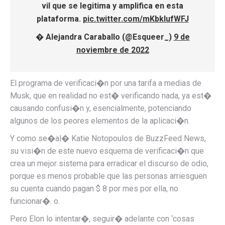
vil que se legitima y amplifica en esta
plataforma.
pic.twitter.com/mKbkIufWFJ
� Alejandra Caraballo (@Esqueer_)
9 de
noviembre de 2022
El programa de verificaci�n por una tarifa a medias de
Musk, que en realidad no est� verificando nada, ya est�
causando confusi�n y, esencialmente, potenciando
algunos de los peores elementos de la aplicaci�n.
Y como se�al� Katie Notopoulos de BuzzFeed News,
su visi�n de este nuevo esquema de verificaci�n que
crea un mejor sistema para erradicar el discurso de odio,
porque es menos probable que las personas arriesguen
su cuenta cuando pagan $ 8 por mes por ella, no
funcionar�. o.
Pero Elon lo intentar�, seguir� adelante con ‘cosas