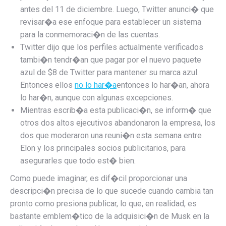
antes del 11 de diciembre. Luego, Twitter anunci� que
revisar�a ese enfoque para establecer un sistema
para la conmemoraci�n de las cuentas.
Twitter dijo que los perfiles actualmente verificados
tambi�n tendr�an que pagar por el nuevo paquete
azul de $8 de Twitter para mantener su marca azul.
Entonces ellos
no lo har�a
entonces lo har�an, ahora
lo har�n, aunque con algunas excepciones.
Mientras escrib�a esta publicaci�n, se inform� que
otros dos altos ejecutivos abandonaron la empresa, los
dos que moderaron una reuni�n esta semana entre
Elon y los principales socios publicitarios, para
asegurarles que todo est� bien.
Como puede imaginar, es dif�cil proporcionar una
descripci�n precisa de lo que sucede cuando cambia tan
pronto como presiona publicar, lo que, en realidad, es
bastante emblem�tico de la adquisici�n de Musk en la