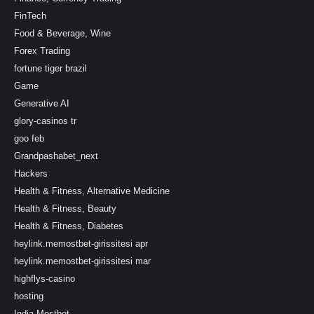
FinTech
Food & Beverage, Wine
Forex Trading
fortune tiger brazil
Game
Generative AI
glory-casinos tr
goo feb
Grandpashabet_next
Hackers
Health & Fitness, Alternative Medicine
Health & Fitness, Beauty
Health & Fitness, Diabetes
heylink.memostbet-girissitesi apr
heylink.memostbet-girissitesi mar
highflys-casino
hosting
India Mostbet