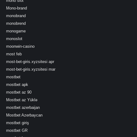
mono slot
Mono-brand
monobrand
monobrend
monogame
monoslot
moonwin-casino
most feb
most-bet-giris.xyzsitesi apr
most-bet-giris.xyzsitesi mar
mostbet
mostbet apk
mostbet az 90
Mostbet az Yüklə
mostbet azerbaijan
Mostbet Azerbaycan
mostbet giriş
mostbet GR