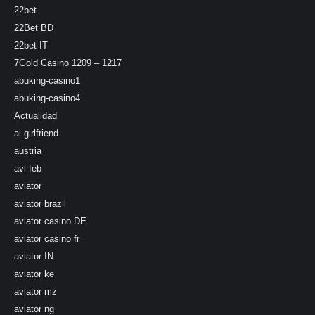
22bet
22Bet BD
22bet IT
7Gold Casino 1209 – 1217
abuking-casino1
abuking-casino4
Actualidad
ai-girlfriend
austria
avi feb
aviator
aviator brazil
aviator casino DE
aviator casino fr
aviator IN
aviator ke
aviator mz
aviator ng