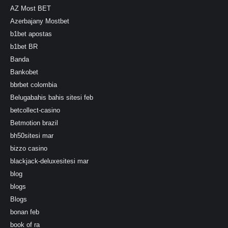
AZ Most BET
Azerbajany Mostbet
b1bet apostas
b1bet BR
Banda
Bankobet
bbrbet colombia
Belugabahis bahis sitesi feb
betcollect-casino
Betmotion brazil
bh50sitesi mar
bizzo casino
blackjack-deluxesitesi mar
blog
blogs
Blogs
bonan feb
book of ra