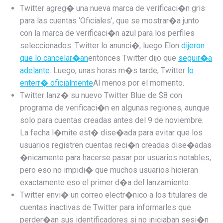
Twitter agreg� una nueva marca de verificaci�n gris
para las cuentas ‘Oficiales’, que se mostrar�a junto
con la marca de verificaci�n azul para los perfiles
seleccionados. Twitter lo anunci�, luego Elon
dijeron
que lo cancelar�an
entonces Twitter dijo que
seguir�a
adelante
. Luego, unas horas m�s tarde, Twitter
lo
enterr� oficialmente
Al menos por el momento.
Twitter lanz� su nuevo Twitter Blue de $8 con
programa de verificaci�n en algunas regiones, aunque
solo para cuentas creadas antes del 9 de noviembre.
La fecha l�mite est� dise�ada para evitar que los
usuarios registren cuentas reci�n creadas dise�adas
�nicamente para hacerse pasar por usuarios notables,
pero eso no impidi� que muchos usuarios hicieran
exactamente eso el primer d�a del lanzamiento.
Twitter envi� un correo electr�nico a los titulares de
cuentas inactivas de Twitter para informarles que
perder�an sus identificadores si no iniciaban sesi�n