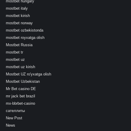
mostbet hungary
mostbet italy
mostbet kirish
mostbet norway
mostbet ozbekistonda
mostbet royxatga olish
Mostbet Russia
mostbet tr
mostbet uz
mostbet uz kirish
Mostbet UZ ro'yxatga olish
Mostbet Uzbekistan
Mr Bet casino DE
mr jack bet brazil
mx-bbrbet-casino
сателлиты
New Post
News