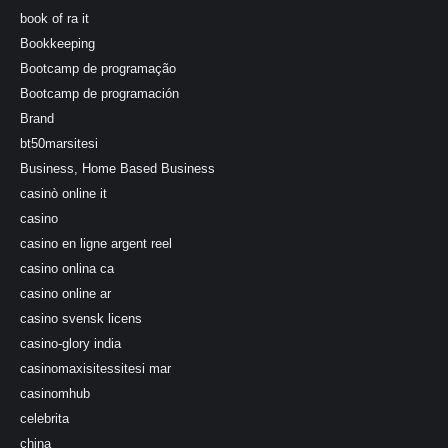
book of ra it
Bookkeeping
Bootcamp de programação
Bootcamp de programación
Brand
bt50marsitesi
Business, Home Based Business
casinò online it
casino
casino en ligne argent reel
casino onlina ca
casino online ar
casino svensk licens
casino-glory india
casinomaxisitessitesi mar
casinomhub
celebrita
china