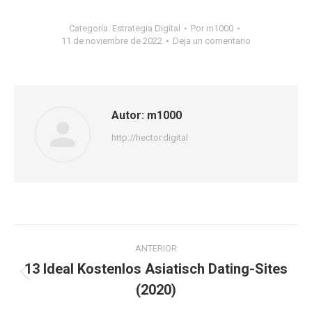
Categoría:
Estrategia Digital
Por
m1000
11 de noviembre de 2022
Deja un comentario
Autor:
m1000
http://hector.digital
Navegación
ANTERIOR
entre
13 Ideal Kostenlos Asiatisch Dating-Sites
Publicación
(2020)
publicaciones
anterior: