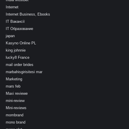
Internet
Internet Business, Ebooks
IT Вакансії
IT Образование
japan
Kasyno Online PL
king johnnie
lucky8 France
mail order brides
marbahisgirisitesi mar
Marketing
mars feb
Maxi reviewe
mini-review
Mini-reviews
mombrand
mono brand