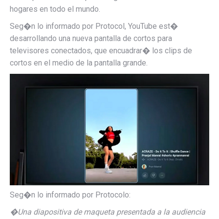
hogares en todo el mundo.
Seg�n lo informado por Protocol, YouTube est�
desarrollando una nueva pantalla de cortos para
televisores conectados, que encuadrar� los clips de
cortos en el medio de la pantalla grande.
Seg�n lo informado por Protocolo:
�
Una diapositiva de maqueta presentada a la audiencia