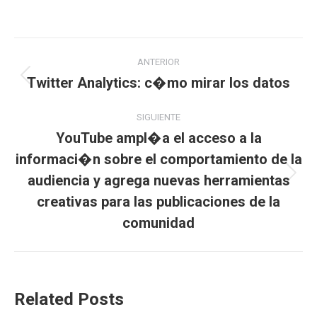
Navegación
ANTERIOR
entre
Twitter Analytics: c�mo mirar los datos
Publicación
anterior:
publicaciones
SIGUIENTE
YouTube ampl�a el acceso a la
informaci�n sobre el comportamiento de la
audiencia y agrega nuevas herramientas
Publicación
siguiente:
creativas para las publicaciones de la
comunidad
Related Posts