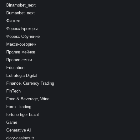
Dinamobet_next
Dumanbet_next
Финтех
Форекс Брокеры
Форекс Обучение
Макси-обзорник
Пролив мейнов
Пролив сетки
Education
Estrategia Digital
Finance, Currency Trading
FinTech
Food & Beverage, Wine
Forex Trading
fortune tiger brazil
Game
Generative AI
glory-casinos tr