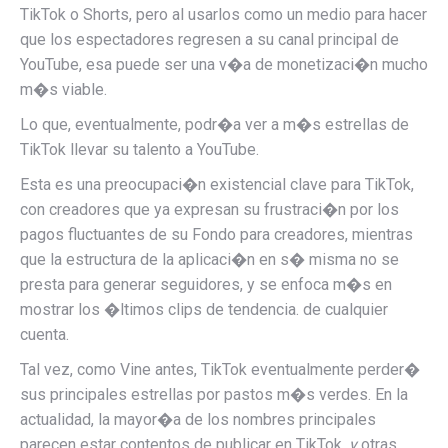
TikTok o Shorts, pero al usarlos como un medio para hacer
que los espectadores regresen a su canal principal de
YouTube, esa puede ser una v�a de monetizaci�n mucho
m�s viable.
Lo que, eventualmente, podr�a ver a m�s estrellas de
TikTok llevar su talento a YouTube.
Esta es una preocupaci�n existencial clave para TikTok,
con creadores que ya expresan su frustraci�n por los
pagos fluctuantes de su Fondo para creadores, mientras
que la estructura de la aplicaci�n en s� misma no se
presta para generar seguidores, y se enfoca m�s en
mostrar los �ltimos clips de tendencia. de cualquier
cuenta.
Tal vez, como Vine antes, TikTok eventualmente perder�
sus principales estrellas por pastos m�s verdes. En la
actualidad, la mayor�a de los nombres principales
parecen estar contentos de publicar en TikTok.
y
otras