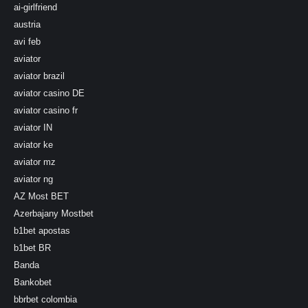
ai-girlfriend
austria
avi feb
aviator
aviator brazil
aviator casino DE
aviator casino fr
aviator IN
aviator ke
aviator mz
aviator ng
AZ Most BET
Azerbajany Mostbet
b1bet apostas
b1bet BR
Banda
Bankobet
bbrbet colombia