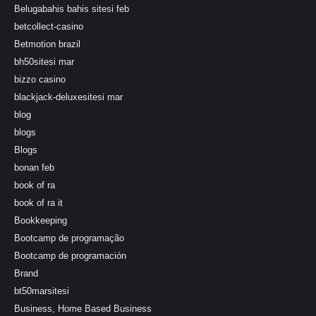
Belugabahis bahis sitesi feb
betcollect-casino
Betmotion brazil
bh50sitesi mar
bizzo casino
blackjack-deluxesitesi mar
blog
blogs
Blogs
bonan feb
book of ra
book of ra it
Bookkeeping
Bootcamp de programação
Bootcamp de programación
Brand
bt50marsitesi
Business, Home Based Business