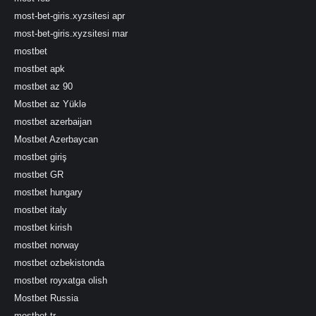
most-bet-giris.xyzsitesi apr
most-bet-giris.xyzsitesi mar
mostbet
mostbet apk
mostbet az 90
Mostbet az Yüklə
mostbet azerbaijan
Mostbet Azerbaycan
mostbet giriş
mostbet GR
mostbet hungary
mostbet italy
mostbet kirish
mostbet norway
mostbet ozbekistonda
mostbet royxatga olish
Mostbet Russia
mostbet tr