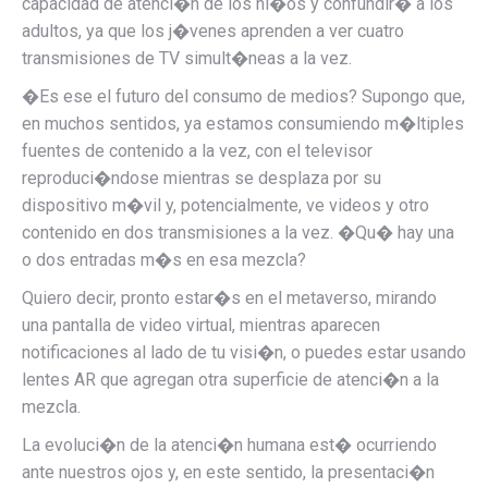
capacidad de atenci�n de los ni�os y confundir� a los
adultos, ya que los j�venes aprenden a ver cuatro
transmisiones de TV simult�neas a la vez.
�Es ese el futuro del consumo de medios? Supongo que,
en muchos sentidos, ya estamos consumiendo m�ltiples
fuentes de contenido a la vez, con el televisor
reproduci�ndose mientras se desplaza por su
dispositivo m�vil y, potencialmente, ve videos y otro
contenido en dos transmisiones a la vez. �Qu� hay una
o dos entradas m�s en esa mezcla?
Quiero decir, pronto estar�s en el metaverso, mirando
una pantalla de video virtual, mientras aparecen
notificaciones al lado de tu visi�n, o puedes estar usando
lentes AR que agregan otra superficie de atenci�n a la
mezcla.
La evoluci�n de la atenci�n humana est� ocurriendo
ante nuestros ojos y, en este sentido, la presentaci�n