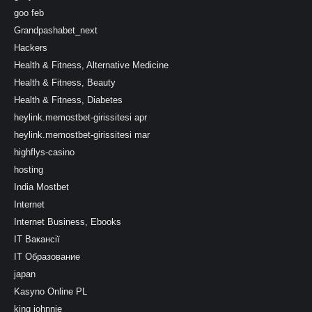
goo feb
Grandpashabet_next
Hackers
Health & Fitness, Alternative Medicine
Health & Fitness, Beauty
Health & Fitness, Diabetes
heylink.memostbet-girissitesi apr
heylink.memostbet-girissitesi mar
highflys-casino
hosting
India Mostbet
Internet
Internet Business, Ebooks
IT Вакансії
IT Образование
japan
Kasyno Online PL
king johnnie