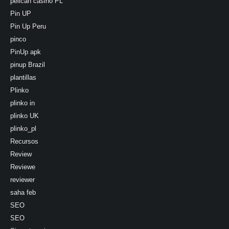
pelican casino PL
Pin UP
Pin Up Peru
pinco
PinUp apk
pinup Brazil
plantillas
Plinko
plinko in
plinko UK
plinko_pl
Recursos
Review
Reviewe
reviewer
saha feb
SEO
SEO