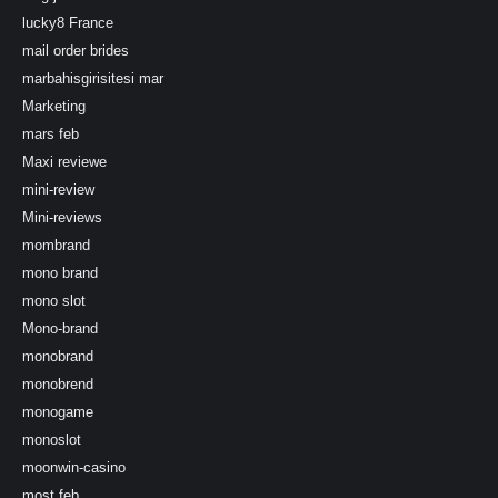
lucky8 France
mail order brides
marbahisgirisitesi mar
Marketing
mars feb
Maxi reviewe
mini-review
Mini-reviews
mombrand
mono brand
mono slot
Mono-brand
monobrand
monobrend
monogame
monoslot
moonwin-casino
most feb