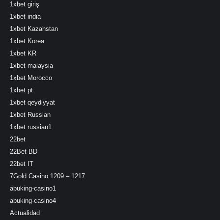
1xbet giriş
1xbet india
1xbet Kazahstan
1xbet Korea
1xbet KR
1xbet malaysia
1xbet Morocco
1xbet pt
1xbet qeydiyyat
1xbet Russian
1xbet russian1
22bet
22Bet BD
22bet IT
7Gold Casino 1209 – 1217
abuking-casino1
abuking-casino4
Actualidad