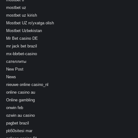
mostbet uz
mostbet uz kirish
Mostbet UZ ro'yxatga olish
Mostbet Uzbekistan
Mr Bet casino DE
mr jack bet brazil
mx-bbrbet-casino
сателлиты
New Post
News
nieuwe online casino_nl
online casino au
Online gambling
onwin feb
ozwin au casino
pagbet brazil
pb50sitesi mar