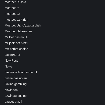
Mostbet Russia
mostbet tr
mostbet uz
mostbet uz kirish
Mostbet UZ ro'yxatga olish
Mostbet Uzbekistan
Mr Bet casino DE
mr jack bet brazil
mx-bbrbet-casino
сателлиты
New Post
News
nieuwe online casino_nl
online casino au
Online gambling
onwin feb
ozwin au casino
pagbet brazil