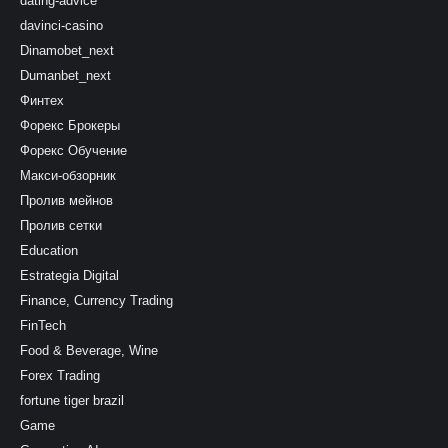
dating-advice
davinci-casino
Dinamobet_next
Dumanbet_next
Финтех
Форекс Брокеры
Форекс Обучение
Макси-обзорник
Пролив мейнов
Пролив сетки
Education
Estrategia Digital
Finance, Currency Trading
FinTech
Food & Beverage, Wine
Forex Trading
fortune tiger brazil
Game