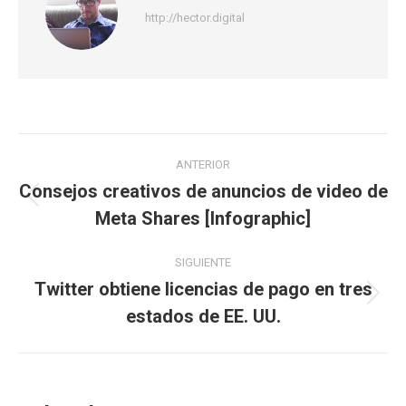
http://hector.digital
Navegación
ANTERIOR
entre
Consejos creativos de anuncios de video de
Publicación
Meta Shares [Infographic]
publicaciones
anterior:
SIGUIENTE
Twitter obtiene licencias de pago en tres
Publicación
estados de EE. UU.
siguiente: