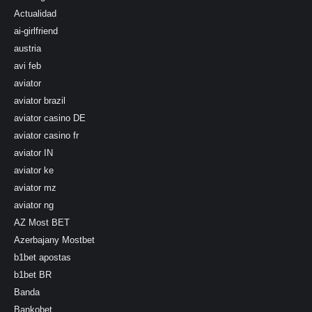
Actualidad
ai-girlfriend
austria
avi feb
aviator
aviator brazil
aviator casino DE
aviator casino fr
aviator IN
aviator ke
aviator mz
aviator ng
AZ Most BET
Azerbajany Mostbet
b1bet apostas
b1bet BR
Banda
Bankobet