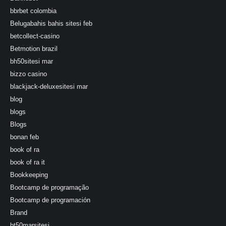
bbrbet colombia
Belugabahis bahis sitesi feb
betcollect-casino
Betmotion brazil
bh50sitesi mar
bizzo casino
blackjack-deluxesitesi mar
blog
blogs
Blogs
bonan feb
book of ra
book of ra it
Bookkeeping
Bootcamp de programação
Bootcamp de programación
Brand
bt50marsitesi