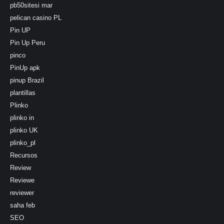
pb50sitesi mar
pelican casino PL
Pin UP
Pin Up Peru
pinco
PinUp apk
pinup Brazil
plantillas
Plinko
plinko in
plinko UK
plinko_pl
Recursos
Review
Reviewe
reviewer
saha feb
SEO