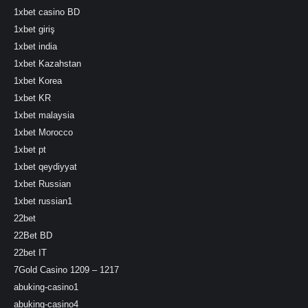
1xbet casino BD
1xbet giriş
1xbet india
1xbet Kazahstan
1xbet Korea
1xbet KR
1xbet malaysia
1xbet Morocco
1xbet pt
1xbet qeydiyyat
1xbet Russian
1xbet russian1
22bet
22Bet BD
22bet IT
7Gold Casino 1209 – 1217
abuking-casino1
abuking-casino4