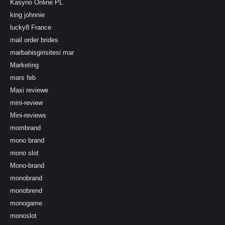
Kasyno Online PL
king johnnie
lucky8 France
mail order brides
marbahisgirisitesi mar
Marketing
mars feb
Maxi reviewe
mini-review
Mini-reviews
mombrand
mono brand
mono slot
Mono-brand
monobrand
monobrend
monogame
monoslot