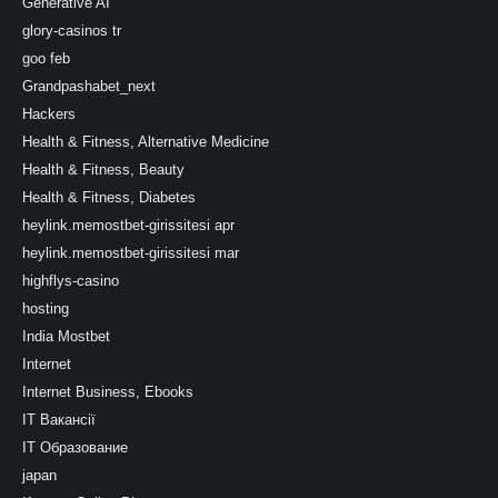
Generative AI
glory-casinos tr
goo feb
Grandpashabet_next
Hackers
Health & Fitness, Alternative Medicine
Health & Fitness, Beauty
Health & Fitness, Diabetes
heylink.memostbet-girissitesi apr
heylink.memostbet-girissitesi mar
highflys-casino
hosting
India Mostbet
Internet
Internet Business, Ebooks
IT Вакансії
IT Образование
japan