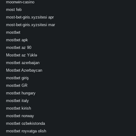
moonwin-casino
most feb
most-bet-giris.xyzsitesi apr
most-bet-giris.xyzsitesi mar
mostbet
mostbet apk
mostbet az 90
Mostbet az Yüklə
mostbet azerbaijan
Mostbet Azerbaycan
mostbet giriş
mostbet GR
mostbet hungary
mostbet italy
mostbet kirish
mostbet norway
mostbet ozbekistonda
mostbet royxatga olish