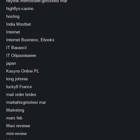
heylink.memostbet-girissitesi mar
highflys-casino
hosting
India Mostbet
Internet
Internet Business, Ebooks
IT Вакансії
IT Образование
japan
Kasyno Online PL
king johnnie
lucky8 France
mail order brides
marbahisgirisitesi mar
Marketing
mars feb
Maxi reviewe
mini-review