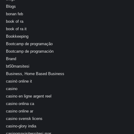
Blogs
bonan feb
book of ra
book of ra it
Bookkeeping
Bootcamp de programação
Bootcamp de programación
Brand
bt50marsitesi
Business, Home Based Business
casinò online it
casino
casino en ligne argent reel
casino onlina ca
casino online ar
casino svensk licens
casino-glory india
casinomaxisitessitesi mar