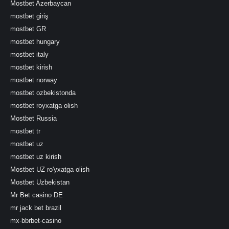
Mostbet Azerbaycan
mostbet giriş
mostbet GR
mostbet hungary
mostbet italy
mostbet kirish
mostbet norway
mostbet ozbekistonda
mostbet royxatga olish
Mostbet Russia
mostbet tr
mostbet uz
mostbet uz kirish
Mostbet UZ ro'yxatga olish
Mostbet Uzbekistan
Mr Bet casino DE
mr jack bet brazil
mx-bbrbet-casino