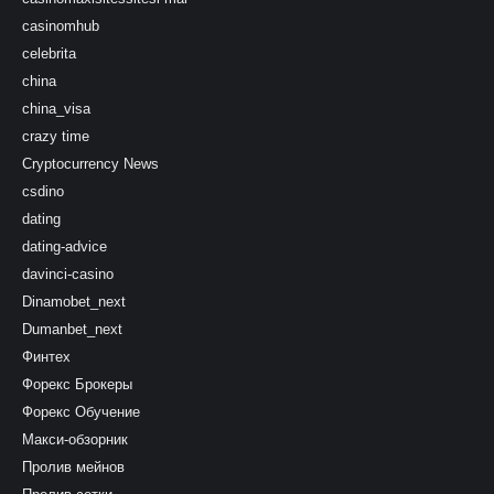
casinomhub
celebrita
china
china_visa
crazy time
Cryptocurrency News
csdino
dating
dating-advice
davinci-casino
Dinamobet_next
Dumanbet_next
Финтех
Форекс Брокеры
Форекс Обучение
Макси-обзорник
Пролив мейнов