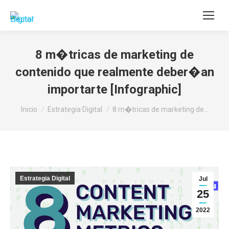
Buscar:
8 m�tricas de marketing de
contenido que realmente deber�an
importarte [Infographic]
Estás aquí:
Inicio
Estrategia Digital
8 m�tricas de marketing de…
Estrategia Digital
Jul
25
2022