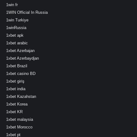
1win fr
1WIN Official In Russia
1win Turkiye
1winRussia
1xbet apk
1xbet arabic
1xbet Azerbajan
1xbet Azerbaydjan
1xbet Brazil
1xbet casino BD
1xbet giriş
1xbet india
1xbet Kazahstan
1xbet Korea
1xbet KR
1xbet malaysia
1xbet Morocco
1xbet pt