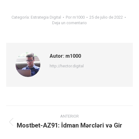
Categoría:
Estrategia Digital
Por
m1000
25 de julio de 2022
Deja un comentario
Autor:
m1000
http://hector.digital
Navegación
ANTERIOR
entre
Mostbet-AZ91: İdman Mərcləri və Gir
Publicación
anterior: