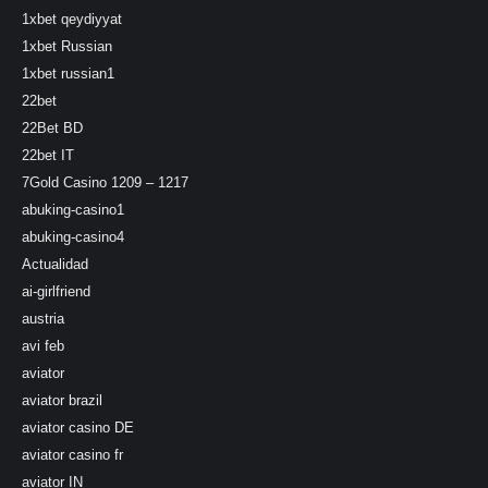
1xbet qeydiyyat
1xbet Russian
1xbet russian1
22bet
22Bet BD
22bet IT
7Gold Casino 1209 – 1217
abuking-casino1
abuking-casino4
Actualidad
ai-girlfriend
austria
avi feb
aviator
aviator brazil
aviator casino DE
aviator casino fr
aviator IN