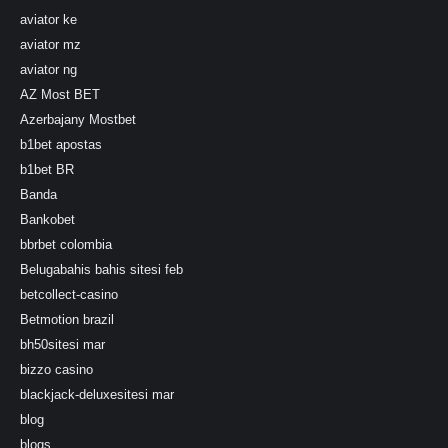
aviator ke
aviator mz
aviator ng
AZ Most BET
Azerbajany Mostbet
b1bet apostas
b1bet BR
Banda
Bankobet
bbrbet colombia
Belugabahis bahis sitesi feb
betcollect-casino
Betmotion brazil
bh50sitesi mar
bizzo casino
blackjack-deluxesitesi mar
blog
blogs