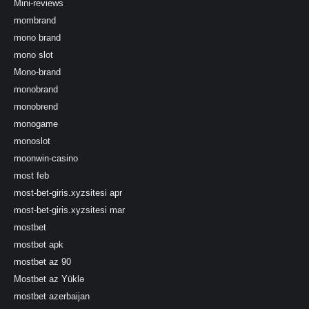
Mini-reviews
mombrand
mono brand
mono slot
Mono-brand
monobrand
monobrend
monogame
monoslot
moonwin-casino
most feb
most-bet-giris.xyzsitesi apr
most-bet-giris.xyzsitesi mar
mostbet
mostbet apk
mostbet az 90
Mostbet az Yüklə
mostbet azerbaijan