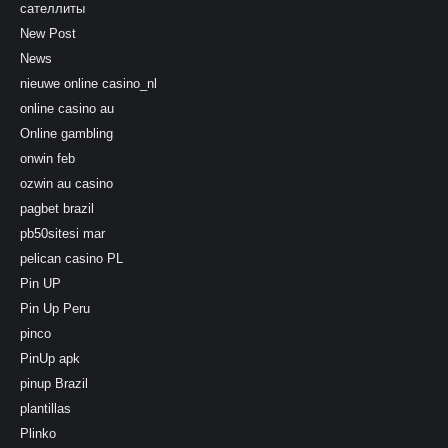
сателлиты
New Post
News
nieuwe online casino_nl
online casino au
Online gambling
onwin feb
ozwin au casino
pagbet brazil
pb50sitesi mar
pelican casino PL
Pin UP
Pin Up Peru
pinco
PinUp apk
pinup Brazil
plantillas
Plinko