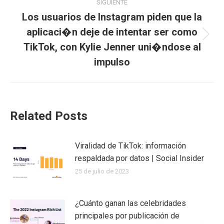
publicaciones
SIGUIENTE
Los usuarios de Instagram piden que la
aplicaci�n deje de intentar ser como
Publicación
TikTok, con Kylie Jenner uni�ndose al
siguiente:
impulso
Related Posts
Viralidad de TikTok: información
respaldada por datos | Social Insider
25 de julio de 2023
¿Cuánto ganan las celebridades
principales por publicación de