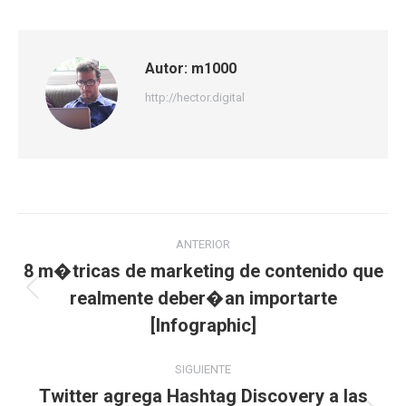
Autor:
m1000
http://hector.digital
Navegación
ANTERIOR
entre
8 m�tricas de marketing de contenido que
realmente deber�an importarte
Publicación
publicaciones
anterior:
[Infographic]
SIGUIENTE
Twitter agrega Hashtag Discovery a las