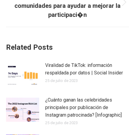
comunidades para ayudar a mejorar la
Publicación
siguiente:
participaci�n
Related Posts
Viralidad de TikTok: información
respaldada por datos | Social Insider
25 de julio de 2023
¿Cuánto ganan las celebridades
principales por publicación de
Instagram patrocinada? [Infographic]
25 de julio de 2023