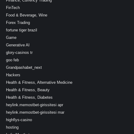
Finance, Currency Trading
FinTech
Food & Beverage, Wine
Forex Trading
fortune tiger brazil
Game
Generative AI
glory-casinos tr
goo feb
Grandpashabet_next
Hackers
Health & Fitness, Alternative Medicine
Health & Fitness, Beauty
Health & Fitness, Diabetes
heylink.memostbet-girissitesi apr
heylink.memostbet-girissitesi mar
highflys-casino
hosting