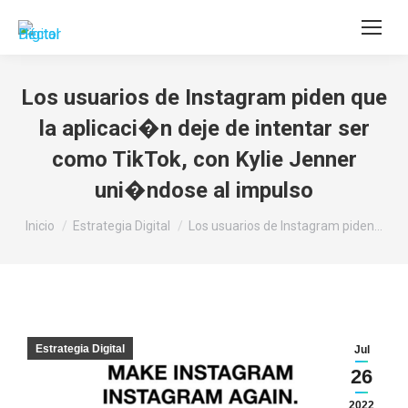
Buscar:
Los usuarios de Instagram piden que
la aplicaci�n deje de intentar ser
como TikTok, con Kylie Jenner
uni�ndose al impulso
Estás aquí:
Inicio
Estrategia Digital
Los usuarios de Instagram piden…
Estrategia Digital
Jul
26
2022