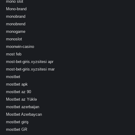
mono slot
Mono-brand
monobrand
monobrend
monogame
monoslot
moonwin-casino
most feb
most-bet-giris.xyzsitesi apr
most-bet-giris.xyzsitesi mar
mostbet
mostbet apk
mostbet az 90
Mostbet az Yüklə
mostbet azerbaijan
Mostbet Azerbaycan
mostbet giriş
mostbet GR