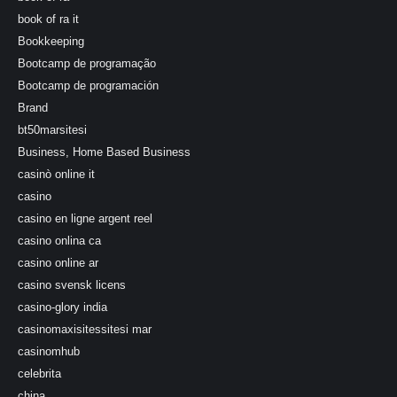
book of ra it
Bookkeeping
Bootcamp de programação
Bootcamp de programación
Brand
bt50marsitesi
Business, Home Based Business
casinò online it
casino
casino en ligne argent reel
casino onlina ca
casino online ar
casino svensk licens
casino-glory india
casinomaxisitessitesi mar
casinomhub
celebrita
china