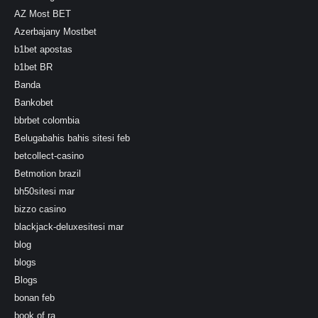
AZ Most BET
Azerbajany Mostbet
b1bet apostas
b1bet BR
Banda
Bankobet
bbrbet colombia
Belugabahis bahis sitesi feb
betcollect-casino
Betmotion brazil
bh50sitesi mar
bizzo casino
blackjack-deluxesitesi mar
blog
blogs
Blogs
bonan feb
book of ra