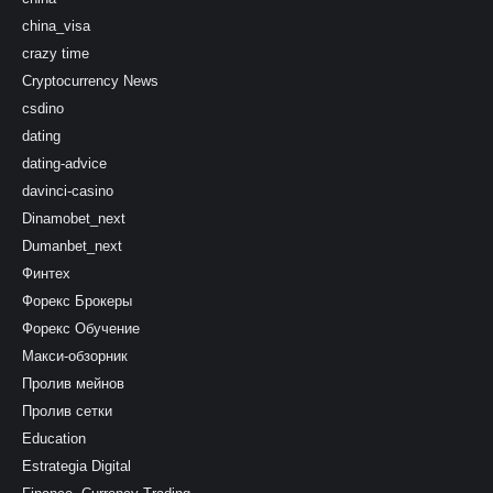
china_visa
crazy time
Cryptocurrency News
csdino
dating
dating-advice
davinci-casino
Dinamobet_next
Dumanbet_next
Финтех
Форекс Брокеры
Форекс Обучение
Макси-обзорник
Пролив мейнов
Пролив сетки
Education
Estrategia Digital