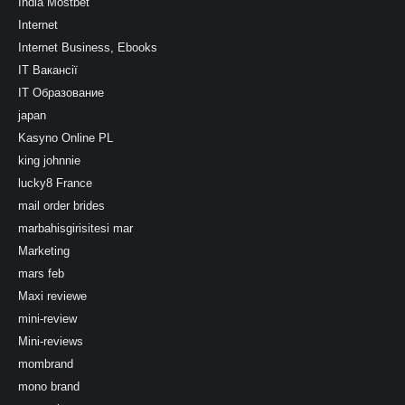
India Mostbet
Internet
Internet Business, Ebooks
IT Вакансії
IT Образование
japan
Kasyno Online PL
king johnnie
lucky8 France
mail order brides
marbahisgirisitesi mar
Marketing
mars feb
Maxi reviewe
mini-review
Mini-reviews
mombrand
mono brand