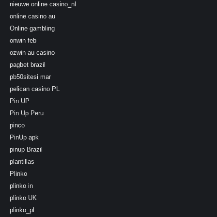
nieuwe online casino_nl
online casino au
Online gambling
onwin feb
ozwin au casino
pagbet brazil
pb50sitesi mar
pelican casino PL
Pin UP
Pin Up Peru
pinco
PinUp apk
pinup Brazil
plantillas
Plinko
plinko in
plinko UK
plinko_pl