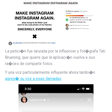
La petici�n fue lanzada por
la influencer y fot�grafa Tati
Bruening, que quiere que la aplicaci�n vuelva a sus
ra�ces de compartir fotos.
Y una voz particularmente influyente ahora tambi�n
agreg� su voz a esas llamadas
.