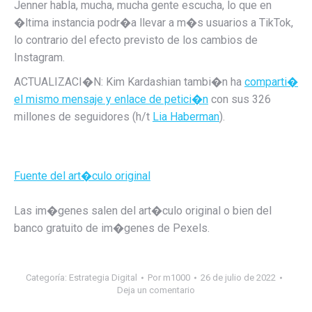
Jenner habla, mucha, mucha gente escucha, lo que en
�ltima instancia podr�a llevar a m�s usuarios a TikTok,
lo contrario del efecto previsto de los cambios de
Instagram.
ACTUALIZACI�N: Kim Kardashian tambi�n ha
comparti�
el mismo mensaje y enlace de petici�n
con sus 326
millones de seguidores (h/t
Lia Haberman
).
Fuente del art�culo original
Las im�genes salen del art�culo original o bien del
banco gratuito de im�genes de Pexels.
Categoría:
Estrategia Digital
Por
m1000
26 de julio de 2022
Deja un comentario