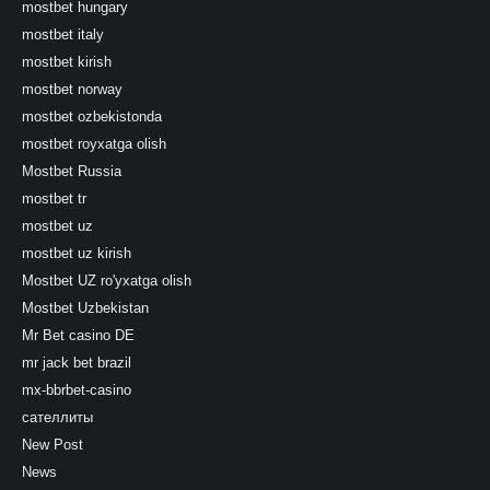
mostbet hungary
mostbet italy
mostbet kirish
mostbet norway
mostbet ozbekistonda
mostbet royxatga olish
Mostbet Russia
mostbet tr
mostbet uz
mostbet uz kirish
Mostbet UZ ro'yxatga olish
Mostbet Uzbekistan
Mr Bet casino DE
mr jack bet brazil
mx-bbrbet-casino
сателлиты
New Post
News