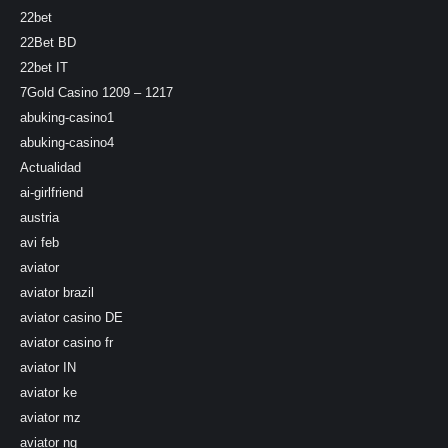
22bet
22Bet BD
22bet IT
7Gold Casino 1209 – 1217
abuking-casino1
abuking-casino4
Actualidad
ai-girlfriend
austria
avi feb
aviator
aviator brazil
aviator casino DE
aviator casino fr
aviator IN
aviator ke
aviator mz
aviator ng