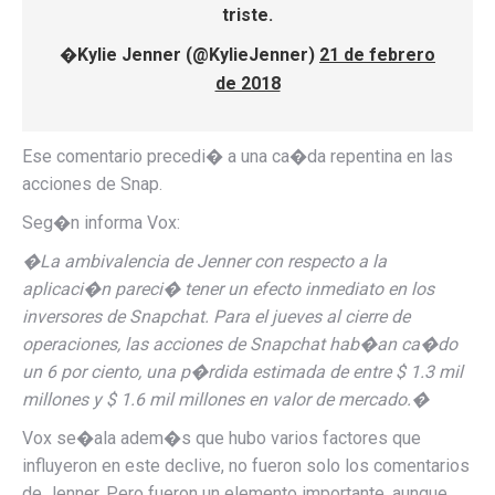
triste.
�Kylie Jenner (@KylieJenner)
21 de febrero
de 2018
Ese comentario precedi� a una ca�da repentina en las
acciones de Snap.
Seg�n informa Vox:
�
La ambivalencia de Jenner con respecto a la
aplicaci�n pareci� tener un efecto inmediato en los
inversores de Snapchat. Para el jueves al cierre de
operaciones, las acciones de Snapchat hab�an ca�do
un 6 por ciento, una p�rdida estimada de entre
$ 1.3 mil
millones
y
$ 1.6 mil millones
en valor de mercado.
�
Vox se�ala adem�s que hubo varios factores que
influyeron en este declive, no fueron solo los comentarios
de Jenner. Pero fueron un elemento importante, aunque