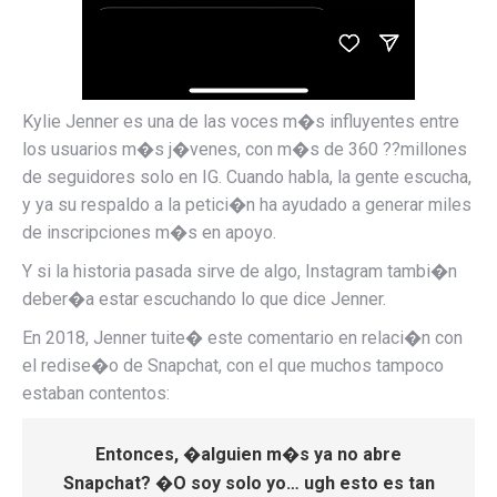
Kylie Jenner es una de las voces m�s influyentes entre
los usuarios m�s j�venes, con m�s de 360 ??millones
de seguidores solo en IG. Cuando habla, la gente escucha,
y ya su respaldo a la petici�n ha ayudado a generar miles
de inscripciones m�s en apoyo.
Y si la historia pasada sirve de algo, Instagram tambi�n
deber�a estar escuchando lo que dice Jenner.
En 2018, Jenner tuite� este comentario en relaci�n con
el redise�o de Snapchat, con el que muchos tampoco
estaban contentos:
Entonces, �alguien m�s ya no abre
Snapchat? �O soy solo yo… ugh esto es tan