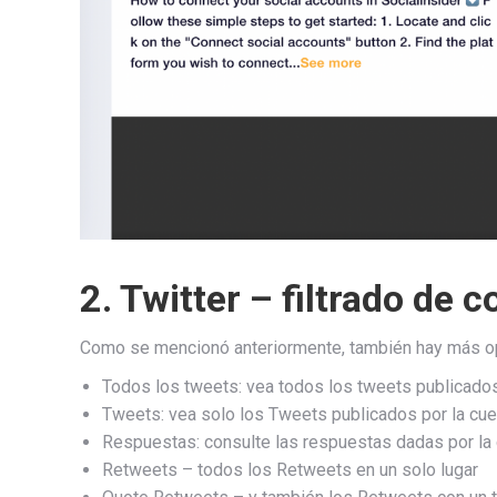
2. Twitter – filtrado de 
Como se mencionó anteriormente, también hay más opc
Todos los tweets: vea todos los tweets publicados,
Tweets: vea solo los Tweets publicados por la cue
Respuestas: consulte las respuestas dadas por la 
Retweets – todos los Retweets en un solo lugar