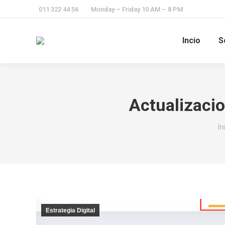
011 322 44 56
Monday – Friday 10 AM – 8 PM
Incio
S
Actualizacio
Es
In
Estrategia Digital