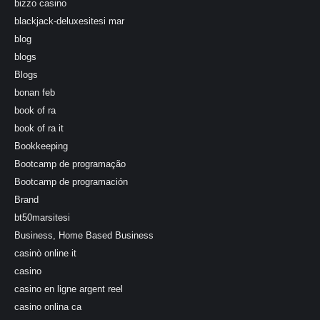
bizzo casino
blackjack-deluxesitesi mar
blog
blogs
Blogs
bonan feb
book of ra
book of ra it
Bookkeeping
Bootcamp de programação
Bootcamp de programación
Brand
bt50marsitesi
Business, Home Based Business
casinò online it
casino
casino en ligne argent reel
casino onlina ca