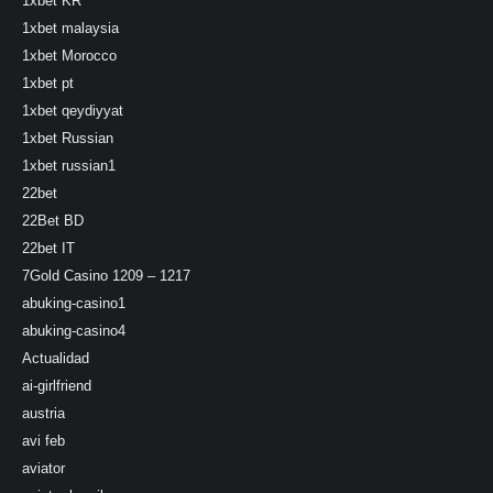
1xbet KR
1xbet malaysia
1xbet Morocco
1xbet pt
1xbet qeydiyyat
1xbet Russian
1xbet russian1
22bet
22Bet BD
22bet IT
7Gold Casino 1209 – 1217
abuking-casino1
abuking-casino4
Actualidad
ai-girlfriend
austria
avi feb
aviator