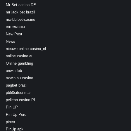
Mr Bet casino DE
mr jack bet brazil
mx-bbrbet-casino
сателлиты
New Post
News
nieuwe online casino_nl
online casino au
Online gambling
onwin feb
ozwin au casino
pagbet brazil
pb50sitesi mar
pelican casino PL
Pin UP
Pin Up Peru
pinco
PinUp apk