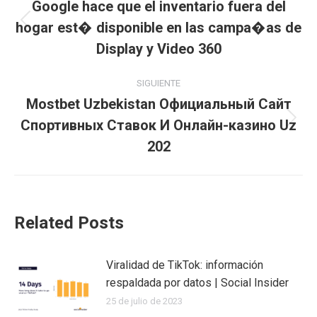
entre
Google hace que el inventario fuera del
hogar est� disponible en las campa�as de
Publicación
publicaciones
anterior:
Display y Video 360
SIGUIENTE
Mostbet Uzbekistan Официальный Сайт
Спортивных Ставок И Онлайн-казино Uz
Publicación
siguiente:
202
Related Posts
Viralidad de TikTok: información
respaldada por datos | Social Insider
25 de julio de 2023