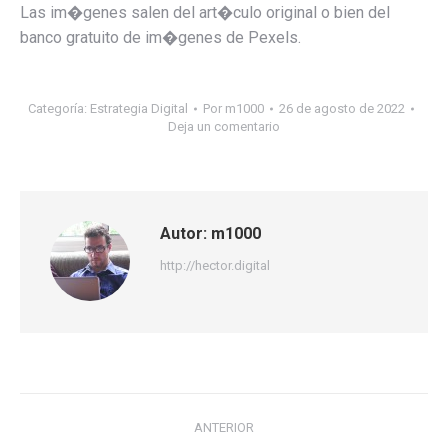
Las im�genes salen del art�culo original o bien del
banco gratuito de im�genes de Pexels.
Categoría:
Estrategia Digital
Por
m1000
26 de agosto de 2022
Deja un comentario
Autor:
m1000
http://hector.digital
Navegación
ANTERIOR