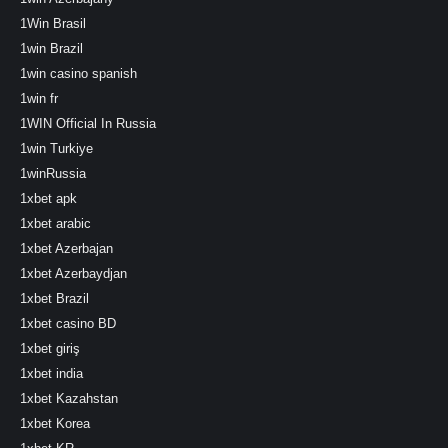
1Win Brasil
1win Brazil
1win casino spanish
1win fr
1WIN Official In Russia
1win Turkiye
1winRussia
1xbet apk
1xbet arabic
1xbet Azerbajan
1xbet Azerbaydjan
1xbet Brazil
1xbet casino BD
1xbet giriş
1xbet india
1xbet Kazahstan
1xbet Korea