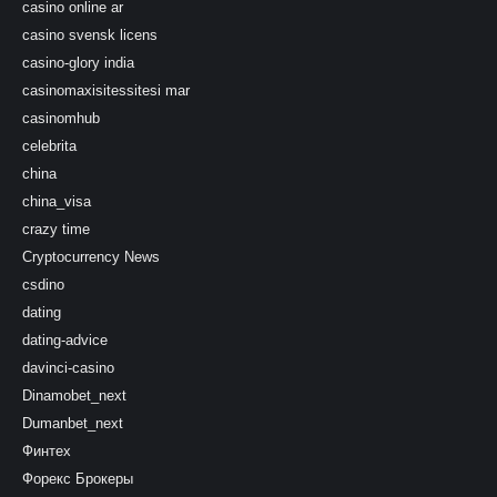
casino online ar
casino svensk licens
casino-glory india
casinomaxisitessitesi mar
casinomhub
celebrita
china
china_visa
crazy time
Cryptocurrency News
csdino
dating
dating-advice
davinci-casino
Dinamobet_next
Dumanbet_next
Финтех
Форекс Брокеры