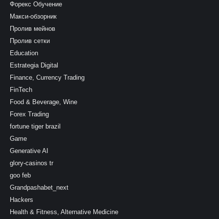
Форекс Обучение
Макси-обзорник
Пролив мейнов
Пролив сетки
Education
Estrategia Digital
Finance, Currency Trading
FinTech
Food & Beverage, Wine
Forex Trading
fortune tiger brazil
Game
Generative AI
glory-casinos tr
goo feb
Grandpashabet_next
Hackers
Health & Fitness, Alternative Medicine