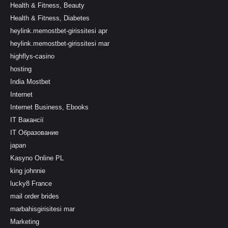
Health & Fitness, Beauty
Health & Fitness, Diabetes
heylink.memostbet-girissitesi apr
heylink.memostbet-girissitesi mar
highflys-casino
hosting
India Mostbet
Internet
Internet Business, Ebooks
IT Вакансії
IT Образование
japan
Kasyno Online PL
king johnnie
lucky8 France
mail order brides
marbahisgirisitesi mar
Marketing