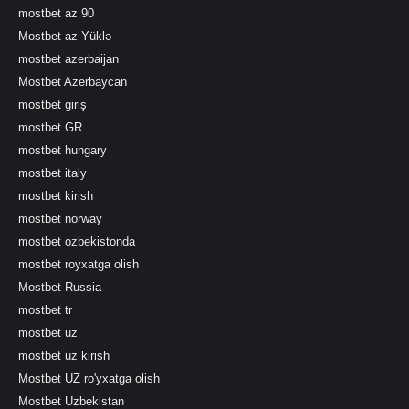
mostbet az 90
Mostbet az Yüklə
mostbet azerbaijan
Mostbet Azerbaycan
mostbet giriş
mostbet GR
mostbet hungary
mostbet italy
mostbet kirish
mostbet norway
mostbet ozbekistonda
mostbet royxatga olish
Mostbet Russia
mostbet tr
mostbet uz
mostbet uz kirish
Mostbet UZ ro'yxatga olish
Mostbet Uzbekistan