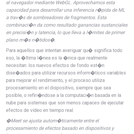
el navegador mediante WebGL. Aprovechamos esta
capacidad para desarrollar una inferencia r�pida de ML
a trav�s de sombreadores de fragmentos. Esta
combinaci�n da como resultado ganancias sustanciales
en precisi�n y latencia, lo que lleva a l�mites de primer
plano m�s n�tidos�.
Para aquellos que intentan averiguar qu� significa todo
eso, la �ltima l�nea es la �nica que realmente
necesitan: los nuevos efectos de fondo est�n
dise�ados para utilizar recursos inform�ticos variables
para mejorar el rendimiento, y el proceso utiliza
procesamiento en el dispositivo, siempre que sea
posible, o refiri�ndose a la computaci�n basada en la
nube para
sistemas que son menos capaces de ejecutar
efectos de video en tiempo real.
�Meet se ajusta autom�ticamente entre el
procesamiento de efectos basado en dispositivos y