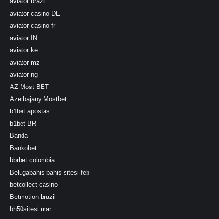
aviator brazil
aviator casino DE
aviator casino fr
aviator IN
aviator ke
aviator mz
aviator ng
AZ Most BET
Azerbajany Mostbet
b1bet apostas
b1bet BR
Banda
Bankobet
bbrbet colombia
Belugabahis bahis sitesi feb
betcollect-casino
Betmotion brazil
bh50sitesi mar