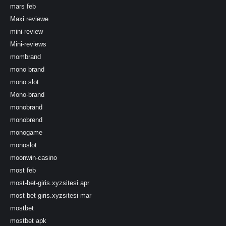
mars feb
Maxi reviewe
mini-review
Mini-reviews
mombrand
mono brand
mono slot
Mono-brand
monobrand
monobrend
monogame
monoslot
moonwin-casino
most feb
most-bet-giris.xyzsitesi apr
most-bet-giris.xyzsitesi mar
mostbet
mostbet apk