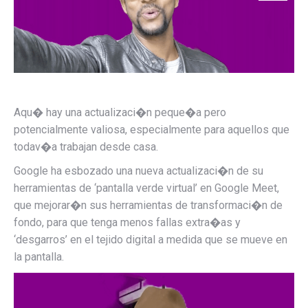
Aqu� hay una actualizaci�n peque�a pero
potencialmente valiosa, especialmente para aquellos que
todav�a trabajan desde casa.
Google ha esbozado una nueva actualizaci�n de su
herramientas de ‘pantalla verde virtual’ en Google Meet,
que mejorar�n sus herramientas de transformaci�n de
fondo, para que tenga menos fallas extra�as y
‘desgarros’ en el tejido digital a medida que se mueve en
la pantalla.