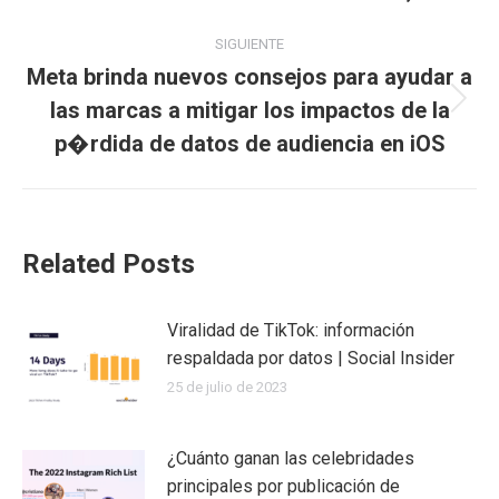
SIGUIENTE
Meta brinda nuevos consejos para ayudar a
las marcas a mitigar los impactos de la
Publicación
siguiente:
p�rdida de datos de audiencia en iOS
Related Posts
Viralidad de TikTok: información
respaldada por datos | Social Insider
25 de julio de 2023
¿Cuánto ganan las celebridades
principales por publicación de