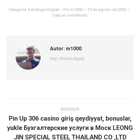
Categoría:
Estrategia Digital
Por
m1000
15 de agosto de 2022
Deja un comentario
Autor:
m1000
http://hector.digital
Navegación
ANTERIOR
entre
Pin Up 306 casino giriş qeydiyyat, bonuslar,
yukle Бухгалтерские услуги в Моск LEONG
Publicación
publicaciones
anterior:
JIN SPECIAL STEEL THAILAND CO ,LTD