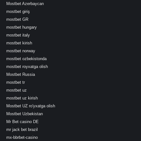
Mostbet Azerbaycan
mostbet giriş
mostbet GR
mostbet hungary
mostbet italy
mostbet kirish
mostbet norway
mostbet ozbekistonda
mostbet royxatga olish
Mostbet Russia
mostbet tr
mostbet uz
mostbet uz kirish
Mostbet UZ ro'yxatga olish
Mostbet Uzbekistan
Mr Bet casino DE
mr jack bet brazil
mx-bbrbet-casino