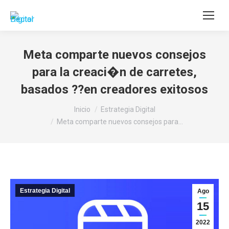
Buscar:
Meta comparte nuevos consejos
para la creaci�n de carretes,
basados ??en creadores exitosos
Estás aquí:
Inicio
Estrategia Digital
Meta comparte nuevos consejos para…
Estrategia Digital
Ago
15
2022