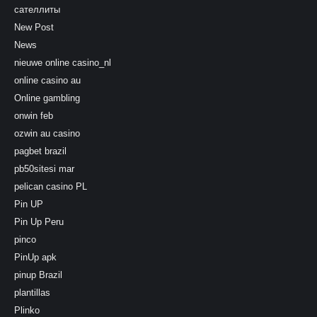
сателлиты
New Post
News
nieuwe online casino_nl
online casino au
Online gambling
onwin feb
ozwin au casino
pagbet brazil
pb50sitesi mar
pelican casino PL
Pin UP
Pin Up Peru
pinco
PinUp apk
pinup Brazil
plantillas
Plinko