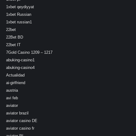
1xbet qeydiyyat
1xbet Russian
1xbet russian1
22bet
22Bet BD
22bet IT
7Gold Casino 1209 – 1217
abuking-casino1
abuking-casino4
Actualidad
ai-girlfriend
austria
avi feb
aviator
aviator brazil
aviator casino DE
aviator casino fr
aviator IN