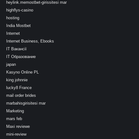
heylink.memostbet-girissitesi mar
highflys-casino
hosting
India Mostbet
Internet
Internet Business, Ebooks
IT Вакансії
IT Образование
japan
Kasyno Online PL
king johnnie
lucky8 France
mail order brides
marbahisgirisitesi mar
Marketing
mars feb
Maxi reviewe
mini-review