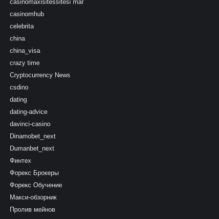
casinomaxisitessitesi mar
casinomhub
celebrita
china
china_visa
crazy time
Cryptocurrency News
csdino
dating
dating-advice
davinci-casino
Dinamobet_next
Dumanbet_next
Финтех
Форекс Брокеры
Форекс Обучение
Макси-обзорник
Пролив мейнов