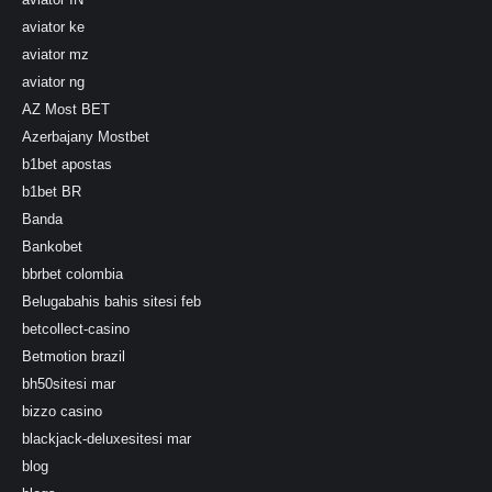
aviator ke
aviator mz
aviator ng
AZ Most BET
Azerbajany Mostbet
b1bet apostas
b1bet BR
Banda
Bankobet
bbrbet colombia
Belugabahis bahis sitesi feb
betcollect-casino
Betmotion brazil
bh50sitesi mar
bizzo casino
blackjack-deluxesitesi mar
blog