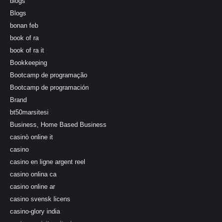
blogs
Blogs
bonan feb
book of ra
book of ra it
Bookkeeping
Bootcamp de programação
Bootcamp de programación
Brand
bt50marsitesi
Business, Home Based Business
casinò online it
casino
casino en ligne argent reel
casino onlina ca
casino online ar
casino svensk licens
casino-glory india