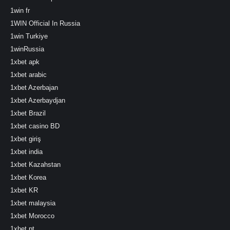
1win fr
1WIN Official In Russia
1win Turkiye
1winRussia
1xbet apk
1xbet arabic
1xbet Azerbajan
1xbet Azerbaydjan
1xbet Brazil
1xbet casino BD
1xbet giriş
1xbet india
1xbet Kazahstan
1xbet Korea
1xbet KR
1xbet malaysia
1xbet Morocco
1xbet pt