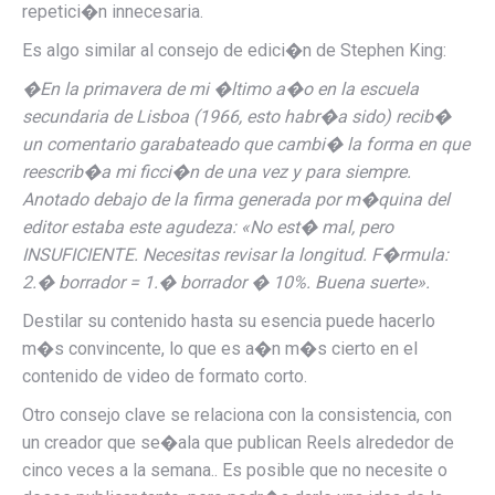
repetici�n innecesaria.
Es algo similar al consejo de edici�n de Stephen King:
�
En la primavera de mi �ltimo a�o en la escuela
secundaria de Lisboa (1966, esto habr�a sido) recib�
un comentario garabateado que cambi� la forma en que
reescrib�a mi ficci�n de una vez y para siempre.
Anotado debajo de la firma generada por m�quina del
editor estaba este
agudeza
: «No est� mal, pero
INSUFICIENTE. Necesitas revisar la longitud. F�rmula:
2.� borrador = 1.� borrador � 10%. Buena suerte».
Destilar su contenido hasta su esencia puede hacerlo
m�s convincente, lo que es a�n m�s cierto en el
contenido de video de formato corto.
Otro consejo clave se relaciona con la consistencia, con
un creador que se�ala que publican Reels alrededor de
cinco veces a la semana.
. Es posible que no necesite o