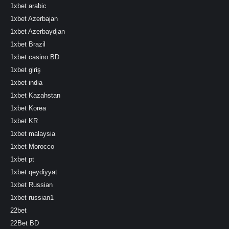
1xbet arabic
1xbet Azerbajan
1xbet Azerbaydjan
1xbet Brazil
1xbet casino BD
1xbet giriş
1xbet india
1xbet Kazahstan
1xbet Korea
1xbet KR
1xbet malaysia
1xbet Morocco
1xbet pt
1xbet qeydiyyat
1xbet Russian
1xbet russian1
22bet
22Bet BD