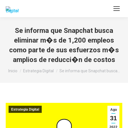
Buscar:
Se informa que Snapchat busca
eliminar m�s de 1,200 empleos
como parte de sus esfuerzos m�s
amplios de reducci�n de costos
Estás aquí:
Inicio
Estrategia Digital
Se informa que Snapchat busca…
Estrategia Digital
Ago
31
2022