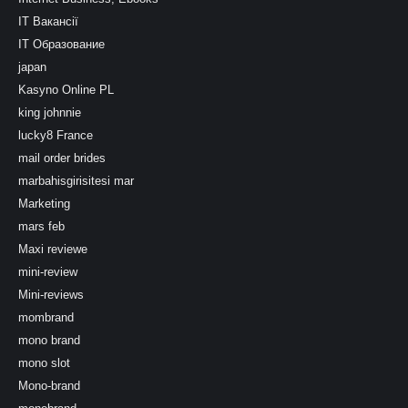
IT Вакансії
IT Образование
japan
Kasyno Online PL
king johnnie
lucky8 France
mail order brides
marbahisgirisitesi mar
Marketing
mars feb
Maxi reviewe
mini-review
Mini-reviews
mombrand
mono brand
mono slot
Mono-brand