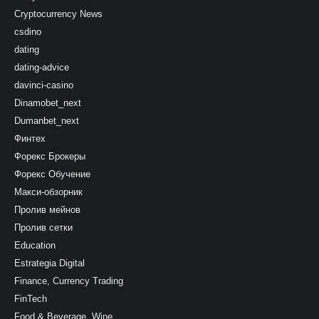
Cryptocurrency News
csdino
dating
dating-advice
davinci-casino
Dinamobet_next
Dumanbet_next
Финтех
Форекс Брокеры
Форекс Обучение
Макси-обзорник
Пролив мейнов
Пролив сетки
Education
Estrategia Digital
Finance, Currency Trading
FinTech
Food & Beverage, Wine