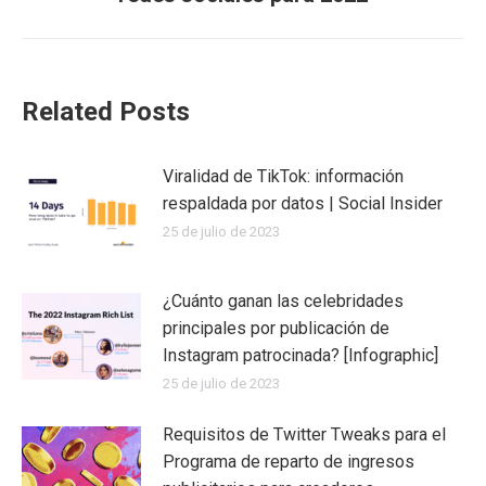
siguiente:
Related Posts
Viralidad de TikTok: información
respaldada por datos | Social Insider
25 de julio de 2023
¿Cuánto ganan las celebridades
principales por publicación de
Instagram patrocinada? [Infographic]
25 de julio de 2023
Requisitos de Twitter Tweaks para el
Programa de reparto de ingresos