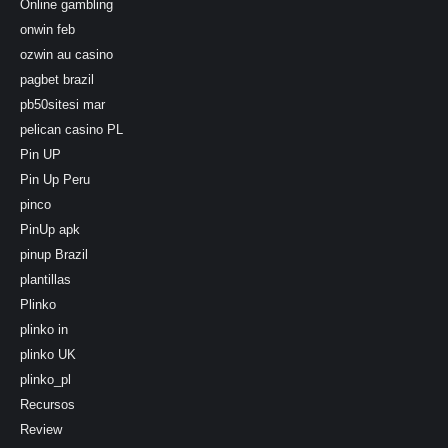
Online gambling
onwin feb
ozwin au casino
pagbet brazil
pb50sitesi mar
pelican casino PL
Pin UP
Pin Up Peru
pinco
PinUp apk
pinup Brazil
plantillas
Plinko
plinko in
plinko UK
plinko_pl
Recursos
Review