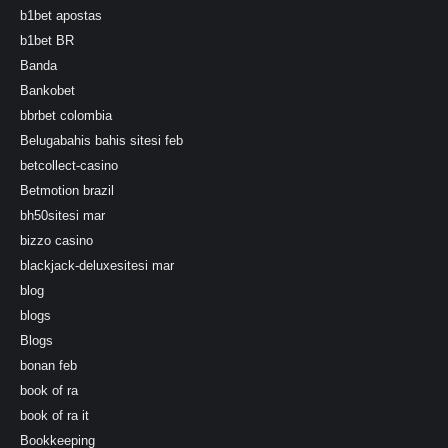
b1bet apostas
b1bet BR
Banda
Bankobet
bbrbet colombia
Belugabahis bahis sitesi feb
betcollect-casino
Betmotion brazil
bh50sitesi mar
bizzo casino
blackjack-deluxesitesi mar
blog
blogs
Blogs
bonan feb
book of ra
book of ra it
Bookkeeping