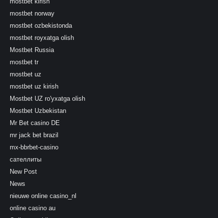
mostbet kirish
mostbet norway
mostbet ozbekistonda
mostbet royxatga olish
Mostbet Russia
mostbet tr
mostbet uz
mostbet uz kirish
Mostbet UZ ro'yxatga olish
Mostbet Uzbekistan
Mr Bet casino DE
mr jack bet brazil
mx-bbrbet-casino
сателлиты
New Post
News
nieuwe online casino_nl
online casino au