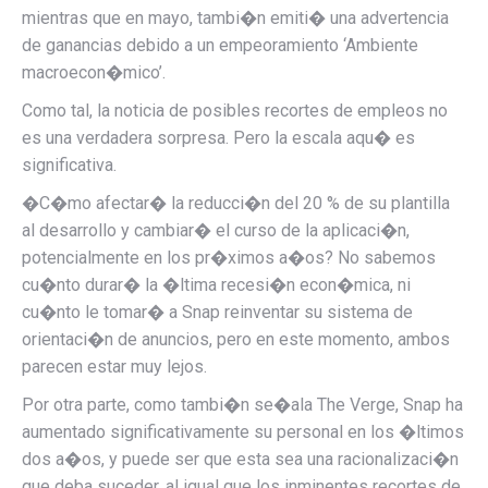
mientras que en mayo, tambi�n
emiti� una advertencia
de ganancias
debido a un empeoramiento
‘Ambiente
macroecon�mico’.
Como tal, la noticia de posibles recortes de empleos no
es una verdadera sorpresa. Pero la escala aqu� es
significativa.
�C�mo afectar� la reducci�n del 20 % de su plantilla
al desarrollo y cambiar� el curso de la aplicaci�n,
potencialmente en los pr�ximos a�os? No sabemos
cu�nto durar� la �ltima recesi�n econ�mica, ni
cu�nto le tomar� a Snap reinventar su sistema de
orientaci�n de anuncios, pero en este momento, ambos
parecen estar muy lejos.
Por otra parte, como tambi�n se�ala The Verge,
Snap ha
aumentado significativamente su personal en los �ltimos
dos a�os, y puede ser que esta sea una racionalizaci�n
que deba suceder, al igual que los inminentes recortes de