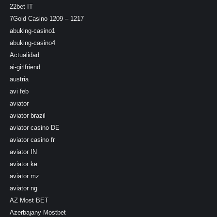
22bet IT
7Gold Casino 1209 – 1217
abuking-casino1
abuking-casino4
Actualidad
ai-girlfriend
austria
avi feb
aviator
aviator brazil
aviator casino DE
aviator casino fr
aviator IN
aviator ke
aviator mz
aviator ng
AZ Most BET
Azerbajany Mostbet