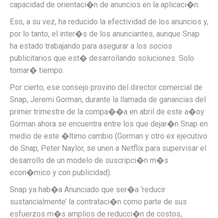
capacidad de orientaci�n de anuncios en la aplicaci�n.
Eso, a su vez, ha reducido la efectividad de los anuncios y,
por lo tanto, el inter�s de los anunciantes, aunque Snap
ha estado trabajando para asegurar a los socios
publicitarios que est� desarrollando soluciones. Solo
tomar� tiempo.
Por cierto, ese consejo provino del director comercial de
Snap, Jeremi Gorman, durante
la llamada de ganancias del
primer trimestre de la compa��a
en abril de este a�o
y
Gorman ahora se encuentra entre los que dejar�n Snap en
medio de este �ltimo cambio (Gorman y otro ex ejecutivo
de Snap, Peter Naylor, se unen a Netflix para supervisar el
desarrollo de un modelo de suscripci�n m�s
econ�mico y con publicidad).
Snap ya hab�a
Anunciado
que ser�a
‘reducir
sustancialmente’ la contrataci�n
como parte de sus
esfuerzos m�s amplios de reducci�n de costos,