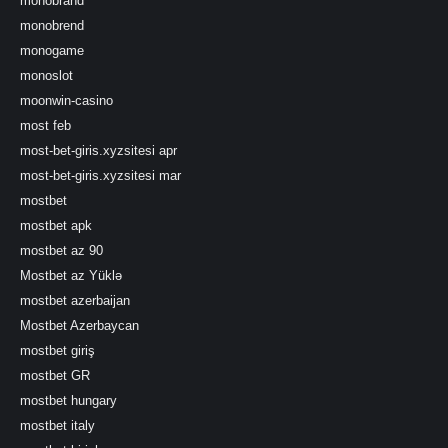
monobrand
monobrend
monogame
monoslot
moonwin-casino
most feb
most-bet-giris.xyzsitesi apr
most-bet-giris.xyzsitesi mar
mostbet
mostbet apk
mostbet az 90
Mostbet az Yüklə
mostbet azerbaijan
Mostbet Azerbaycan
mostbet giriş
mostbet GR
mostbet hungary
mostbet italy