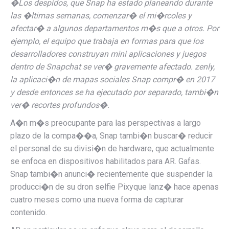
�Los despidos, que
Snap ha estado planeando
durante
las �ltimas semanas, comenzar� el mi�rcoles y
afectar� a algunos departamentos m�s que a otros. Por
ejemplo, el equipo que trabaja en
formas para que los
desarrolladores construyan mini aplicaciones y juegos
dentro de Snapchat se ver� gravemente afectado. zenly,
la aplicaci�n de mapas sociales
Snap compr� en 2017
y desde entonces se ha ejecutado por separado, tambi�n
ver� recortes profundos�.
A�n m�s preocupante para las perspectivas a largo
plazo de la compa��a, Snap tambi�n buscar� reducir
el personal de su divisi�n de hardware, que actualmente
se enfoca en dispositivos habilitados para AR.
Gafas
.
Snap tambi�n anunci� recientemente que
suspender la
producci�n de su dron selfie Pixy
que lanz� hace apenas
cuatro meses como una nueva forma de capturar
contenido.