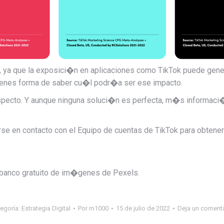
, ya que la exposici�n en aplicaciones como TikTok puede gener
 tienes forma de saber cu�l podr�a ser ese impacto.
especto. Y aunque ninguna soluci�n es perfecta, m�s informaci
rse en contacto con el
Equipo de cuentas de TikTok para obten
 banco gratuito de im�genes de Pexels.
egoría:
Estrategia Digital
Por
m1000
15 de julio de 2022
Deja un coment