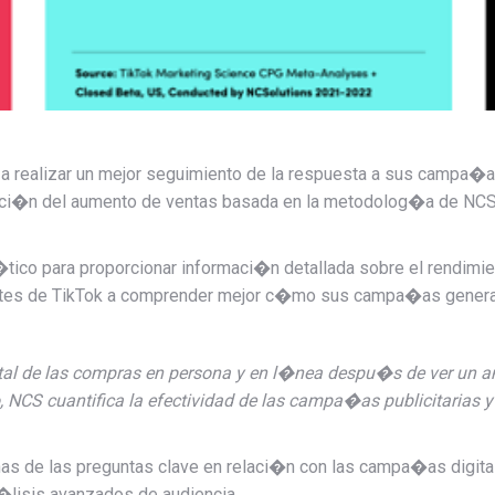
g a realizar un mejor seguimiento de la respuesta a sus campa�
ci�n del aumento de ventas basada en la metodolog�a de NCS
tico para proporcionar informaci�n detallada sobre el rendimie
ntes de TikTok a comprender mejor c�mo sus campa�as generan
al de las compras en persona y en l�nea despu�s de ver un a
 NCS cuantifica la efectividad de las campa�as publicitarias 
s de las preguntas clave en relaci�n con las campa�as digitales
lisis avanzados de audiencia.