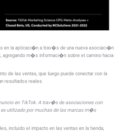
as en la aplicaci�n a trav�s de una nueva asociaci�n
, agregando m�s informaci�n sobre el camino hacia
nto de las ventas, que luego puede conectar con la
 resultados reales.
nuncio en TikTok. A trav�s de asociaciones con
y es utilizado por muchas de las marcas m�s
, incluido el impacto en las ventas en la tienda,