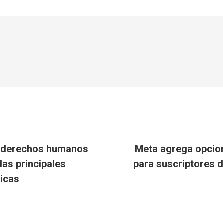
re derechos humanos
Meta agrega opcion
las principales
para suscriptores d
Publicación
siguiente:
ticas