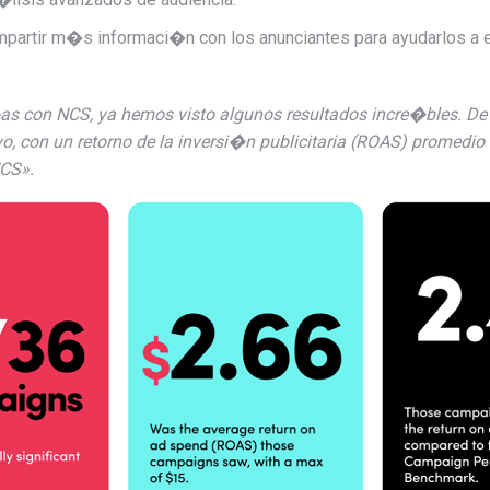
artir m�s informaci�n con los anunciantes para ayudarlos a ev
 con NCS, ya hemos visto algunos resultados incre�bles. D
, con un retorno de la inversi�n publicitaria (ROAS) promedio
NCS».