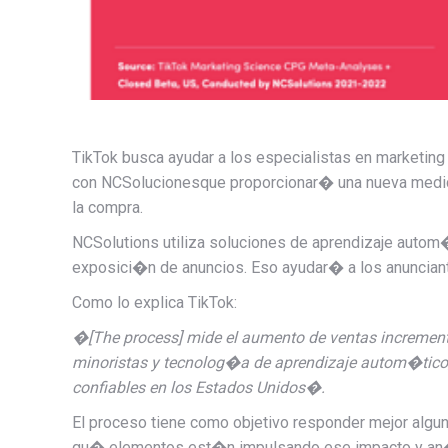
TikTok busca ayudar a los especialistas en marketin
con
NCSoluciones
que proporcionar� una nueva medi
la compra.
NCSolutions utiliza soluciones de aprendizaje autom�
exposici�n de anuncios. Eso ayudar� a los anuncia
Como lo explica TikTok:
�[The process] mide el aumento de ventas increment
minoristas y tecnolog�a de aprendizaje autom�tico,
confiables en los Estados Unidos�.
El proceso tiene como objetivo responder mejor alguna
qu� elementos est�n impulsando ese impacto y an�