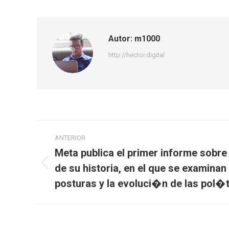
Autor:
m1000
http://hector.digital
Navegación
ANTERIOR
entre
Meta publica el primer informe sob
de su historia, en el que se examinan 
Publicación
publicaciones
anterior:
posturas y la evoluci�n de las pol�