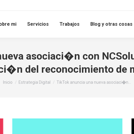
obre mi
Servicios
Trabajos
Blog y otras cosas
nueva asociaci�n con NCSolut
ci�n del reconocimiento de 
Estás aquí:
Inicio
Estrategia Digital
TikTok anuncia una nueva asociaci�n…