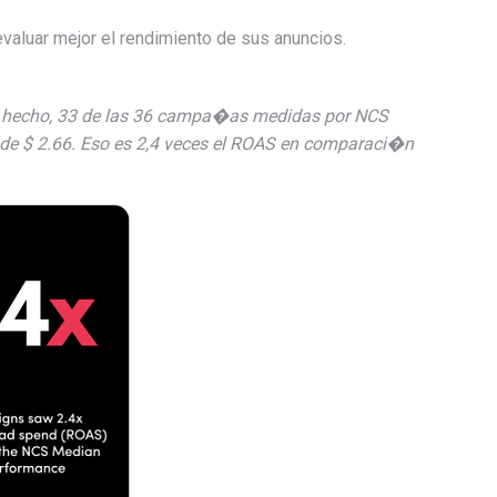
aluar mejor el rendimiento de sus anuncios.
e hecho, 33 de las 36 campa�as medidas por NCS
 de $ 2.66. Eso es 2,4 veces el ROAS en comparaci�n