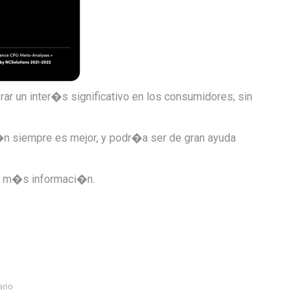
ar un inter�s significativo en los consumidores; sin
�n siempre es mejor, y podr�a ser de gran ayuda
er m�s informaci�n.
ario