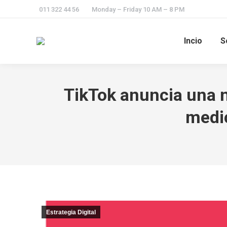
011 322 44 56
Monday – Friday 10 AM – 8 PM
Incio
S
TikTok anuncia una 
medi
Estrategia Digital