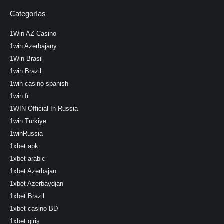
Categorías
1Win AZ Casino
1win Azerbajany
1Win Brasil
1win Brazil
1win casino spanish
1win fr
1WIN Official In Russia
1win Turkiye
1winRussia
1xbet apk
1xbet arabic
1xbet Azerbajan
1xbet Azerbaydjan
1xbet Brazil
1xbet casino BD
1xbet giriş