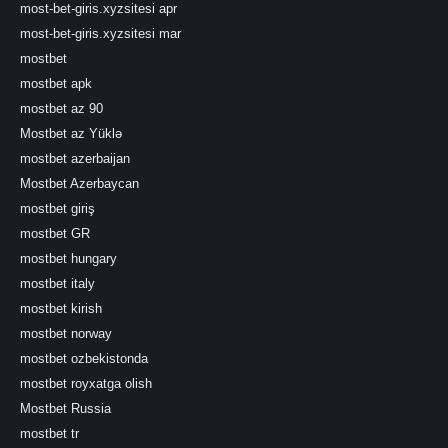
most-bet-giris.xyzsitesi apr
most-bet-giris.xyzsitesi mar
mostbet
mostbet apk
mostbet az 90
Mostbet az Yüklə
mostbet azerbaijan
Mostbet Azerbaycan
mostbet giriş
mostbet GR
mostbet hungary
mostbet italy
mostbet kirish
mostbet norway
mostbet ozbekistonda
mostbet royxatga olish
Mostbet Russia
mostbet tr