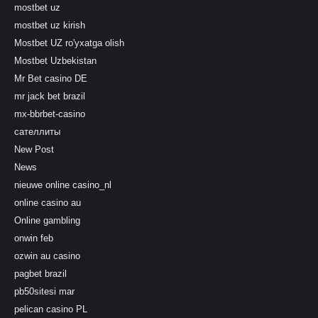
mostbet uz
mostbet uz kirish
Mostbet UZ ro'yxatga olish
Mostbet Uzbekistan
Mr Bet casino DE
mr jack bet brazil
mx-bbrbet-casino
сателлиты
New Post
News
nieuwe online casino_nl
online casino au
Online gambling
onwin feb
ozwin au casino
pagbet brazil
pb50sitesi mar
pelican casino PL