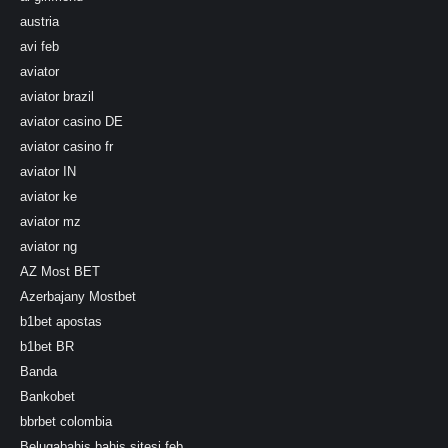
austria
avi feb
aviator
aviator brazil
aviator casino DE
aviator casino fr
aviator IN
aviator ke
aviator mz
aviator ng
AZ Most BET
Azerbajany Mostbet
b1bet apostas
b1bet BR
Banda
Bankobet
bbrbet colombia
Belugabahis bahis sitesi feb