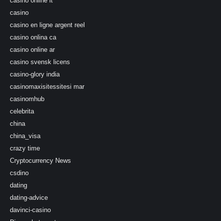
casinò online it
casino
casino en ligne argent reel
casino onlina ca
casino online ar
casino svensk licens
casino-glory india
casinomaxisitessitesi mar
casinomhub
celebrita
china
china_visa
crazy time
Cryptocurrency News
csdino
dating
dating-advice
davinci-casino