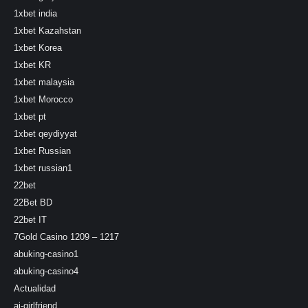
1xbet india
1xbet Kazahstan
1xbet Korea
1xbet KR
1xbet malaysia
1xbet Morocco
1xbet pt
1xbet qeydiyyat
1xbet Russian
1xbet russian1
22bet
22Bet BD
22bet IT
7Gold Casino 1209 – 1217
abuking-casino1
abuking-casino4
Actualidad
ai-girlfriend