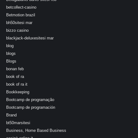
betcollect-casino
Betmotion brazil
bh50sitesi mar
bizzo casino
blackjack-deluxesitesi mar
blog
blogs
Blogs
bonan feb
book of ra
book of ra it
Bookkeeping
Bootcamp de programação
Bootcamp de programación
Brand
bt50marsitesi
Business, Home Based Business