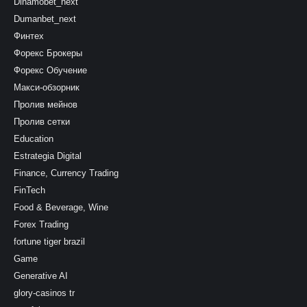
Dinamobet_next
Dumanbet_next
Финтех
Форекс Брокеры
Форекс Обучение
Макси-обзорник
Пролив мейнов
Пролив сетки
Education
Estrategia Digital
Finance, Currency Trading
FinTech
Food & Beverage, Wine
Forex Trading
fortune tiger brazil
Game
Generative AI
glory-casinos tr