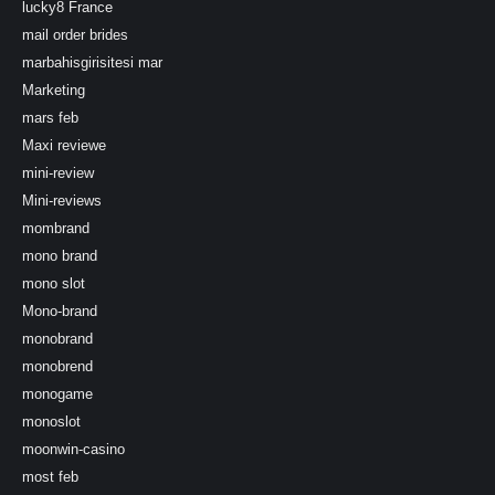
lucky8 France
mail order brides
marbahisgirisitesi mar
Marketing
mars feb
Maxi reviewe
mini-review
Mini-reviews
mombrand
mono brand
mono slot
Mono-brand
monobrand
monobrend
monogame
monoslot
moonwin-casino
most feb