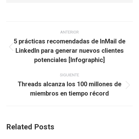
Navegación
ANTERIOR
entre
5 prácticas recomendadas de InMail de
LinkedIn para generar nuevos clientes
Publicación
publicaciones
anterior:
potenciales [Infographic]
SIGUIENTE
Threads alcanza los 100 millones de
Publicación
miembros en tiempo récord
siguiente:
Related Posts