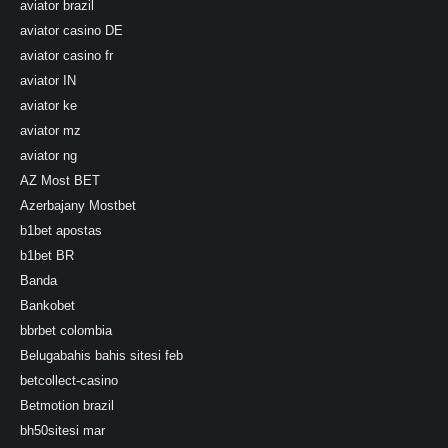
aviator brazil
aviator casino DE
aviator casino fr
aviator IN
aviator ke
aviator mz
aviator ng
AZ Most BET
Azerbajany Mostbet
b1bet apostas
b1bet BR
Banda
Bankobet
bbrbet colombia
Belugabahis bahis sitesi feb
betcollect-casino
Betmotion brazil
bh50sitesi mar