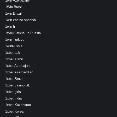
1win Azerbajany
1Win Brasil
1win Brazil
1win casino spanish
1win fr
1WIN Official In Russia
1win Turkiye
1winRussia
1xbet apk
1xbet arabic
1xbet Azerbajan
1xbet Azerbaydjan
1xbet Brazil
1xbet casino BD
1xbet giriş
1xbet india
1xbet Kazahstan
1xbet Korea