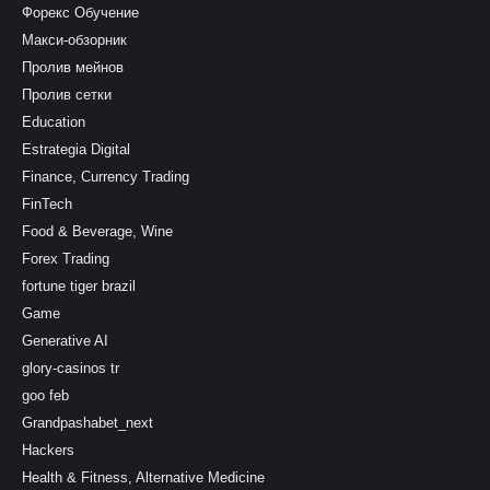
Форекс Обучение
Макси-обзорник
Пролив мейнов
Пролив сетки
Education
Estrategia Digital
Finance, Currency Trading
FinTech
Food & Beverage, Wine
Forex Trading
fortune tiger brazil
Game
Generative AI
glory-casinos tr
goo feb
Grandpashabet_next
Hackers
Health & Fitness, Alternative Medicine