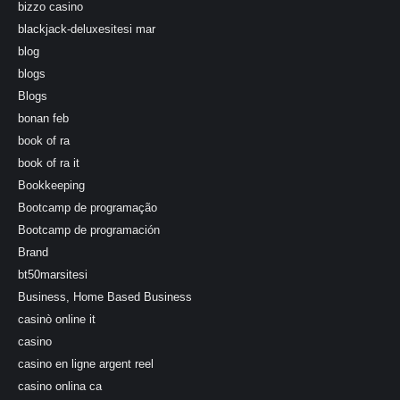
bizzo casino
blackjack-deluxesitesi mar
blog
blogs
Blogs
bonan feb
book of ra
book of ra it
Bookkeeping
Bootcamp de programação
Bootcamp de programación
Brand
bt50marsitesi
Business, Home Based Business
casinò online it
casino
casino en ligne argent reel
casino onlina ca