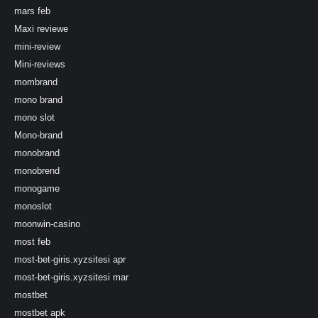
mars feb
Maxi reviewe
mini-review
Mini-reviews
mombrand
mono brand
mono slot
Mono-brand
monobrand
monobrend
monogame
monoslot
moonwin-casino
most feb
most-bet-giris.xyzsitesi apr
most-bet-giris.xyzsitesi mar
mostbet
mostbet apk