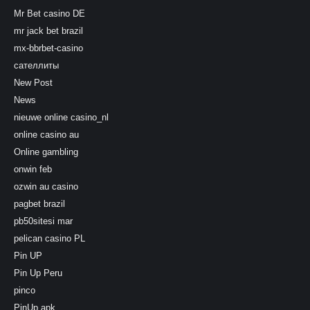
Mr Bet casino DE
mr jack bet brazil
mx-bbrbet-casino
сателлиты
New Post
News
nieuwe online casino_nl
online casino au
Online gambling
onwin feb
ozwin au casino
pagbet brazil
pb50sitesi mar
pelican casino PL
Pin UP
Pin Up Peru
pinco
PinUp apk