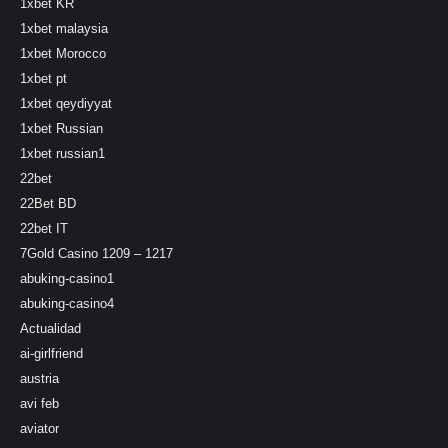
1xbet KR
1xbet malaysia
1xbet Morocco
1xbet pt
1xbet qeydiyyat
1xbet Russian
1xbet russian1
22bet
22Bet BD
22bet IT
7Gold Casino 1209 – 1217
abuking-casino1
abuking-casino4
Actualidad
ai-girlfriend
austria
avi feb
aviator