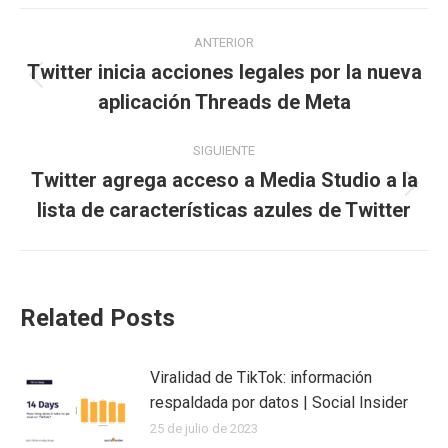
Navegación
ANTERIOR
entre
Twitter inicia acciones legales por la nueva
Publicación
aplicación Threads de Meta
publicaciones
anterior:
SIGUIENTE
Twitter agrega acceso a Media Studio a la
Publicación
lista de características azules de Twitter
siguiente:
Related Posts
Viralidad de TikTok: información
respaldada por datos | Social Insider
25 de julio de 2023