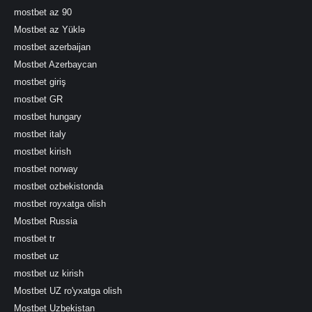
mostbet az 90
Mostbet az Yüklə
mostbet azerbaijan
Mostbet Azerbaycan
mostbet giriş
mostbet GR
mostbet hungary
mostbet italy
mostbet kirish
mostbet norway
mostbet ozbekistonda
mostbet royxatga olish
Mostbet Russia
mostbet tr
mostbet uz
mostbet uz kirish
Mostbet UZ ro'yxatga olish
Mostbet Uzbekistan