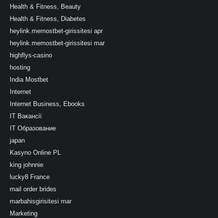
Health & Fitness, Beauty
Health & Fitness, Diabetes
heylink.memostbet-girissitesi apr
heylink.memostbet-girissitesi mar
highflys-casino
hosting
India Mostbet
Internet
Internet Business, Ebooks
IT Вакансії
IT Образование
japan
Kasyno Online PL
king johnnie
lucky8 France
mail order brides
marbahisgirisitesi mar
Marketing