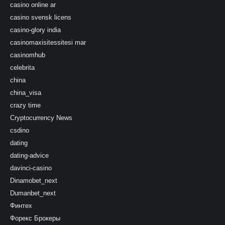
casino online ar
casino svensk licens
casino-glory india
casinomaxisitessitesi mar
casinomhub
celebrita
china
china_visa
crazy time
Cryptocurrency News
csdino
dating
dating-advice
davinci-casino
Dinamobet_next
Dumanbet_next
Финтех
Форекс Брокеры