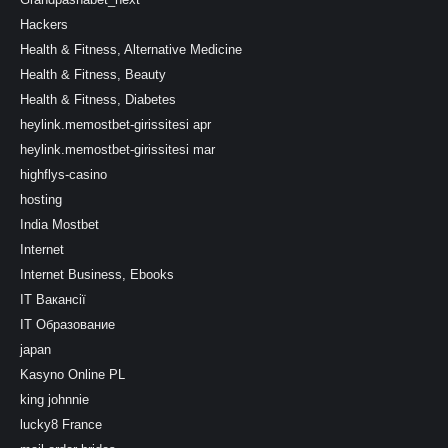
Hackers
Health & Fitness, Alternative Medicine
Health & Fitness, Beauty
Health & Fitness, Diabetes
heylink.memostbet-girissitesi apr
heylink.memostbet-girissitesi mar
highflys-casino
hosting
India Mostbet
Internet
Internet Business, Ebooks
IT Вакансії
IT Образование
japan
Kasyno Online PL
king johnnie
lucky8 France