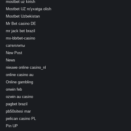
mostbet uz kirish
Mostbet UZ ro'yxatga olish
Mostbet Uzbekistan
Mr Bet casino DE
mr jack bet brazil
mx-bbrbet-casino
сателлиты
New Post
News
nieuwe online casino_nl
online casino au
Online gambling
onwin feb
ozwin au casino
pagbet brazil
pb50sitesi mar
pelican casino PL
Pin UP