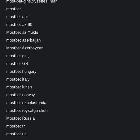
most-bet-giris.xyzsitesi mar
mostbet
mostbet apk
mostbet az 90
Mostbet az Yüklə
mostbet azerbaijan
Mostbet Azerbaycan
mostbet giriş
mostbet GR
mostbet hungary
mostbet italy
mostbet kirish
mostbet norway
mostbet ozbekistonda
mostbet royxatga olish
Mostbet Russia
mostbet tr
mostbet uz