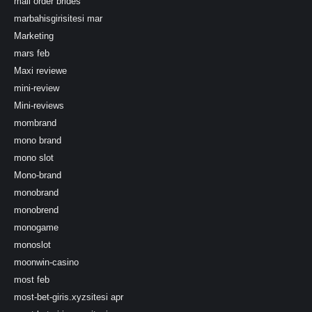
mail order brides
marbahisgirisitesi mar
Marketing
mars feb
Maxi reviewe
mini-review
Mini-reviews
mombrand
mono brand
mono slot
Mono-brand
monobrand
monobrend
monogame
monoslot
moonwin-casino
most feb
most-bet-giris.xyzsitesi apr