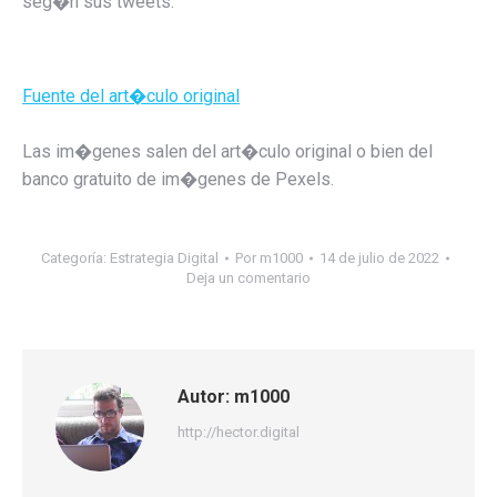
seg�n sus tweets.
Fuente del art�culo original
Las im�genes salen del art�culo original o bien del
banco gratuito de im�genes de Pexels.
Categoría:
Estrategia Digital
Por
m1000
14 de julio de 2022
Deja un comentario
Autor:
m1000
http://hector.digital