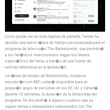
Como puede ver en esta captura de pantalla, Twitter ha
lanzado una nueva l�nea de tiempo personalizada para el
programa de televisi�n ‘The Bachelorette’, que permitir�
a los fan�ticos seleccionados seguir los tweets
espec�ficos del tema, a trav�s de una fuente de
noticias alternativa en la aplicaci�n.
La l�nea de tiempo de Bachelorette, creada en
asociaci�n con ABC, estar� disponible para un
peque�o grupo de personas en los EE. UU. y Canad�
durante 10 semanas, la duraci�n de la temporada del
programa. Se les pedir� a algunos usuarios que ya
siguen temas y manejadores relacionados con The