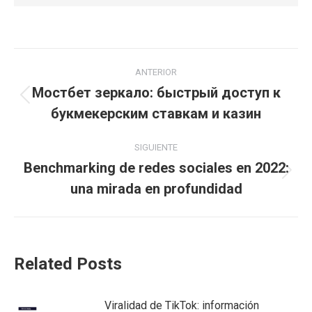
Navegación
ANTERIOR
entre
Мостбет зеркало: быстрый доступ к
Publicación
букмекерским ставкам и казин
publicaciones
anterior:
SIGUIENTE
Benchmarking de redes sociales en 2022:
Publicación
una mirada en profundidad
siguiente:
Related Posts
Viralidad de TikTok: información