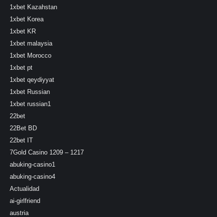
1xbet Kazahstan
1xbet Korea
1xbet KR
1xbet malaysia
1xbet Morocco
1xbet pt
1xbet qeydiyyat
1xbet Russian
1xbet russian1
22bet
22Bet BD
22bet IT
7Gold Casino 1209 – 1217
abuking-casino1
abuking-casino4
Actualidad
ai-girlfriend
austria