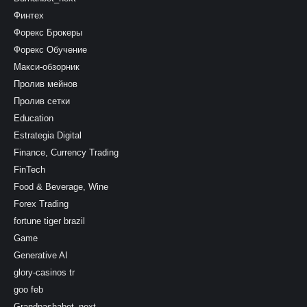
Финтех
Форекс Брокеры
Форекс Обучение
Макси-обзорник
Пролив мейнов
Пролив сетки
Education
Estrategia Digital
Finance, Currency Trading
FinTech
Food & Beverage, Wine
Forex Trading
fortune tiger brazil
Game
Generative AI
glory-casinos tr
goo feb
Grandpashabet_next