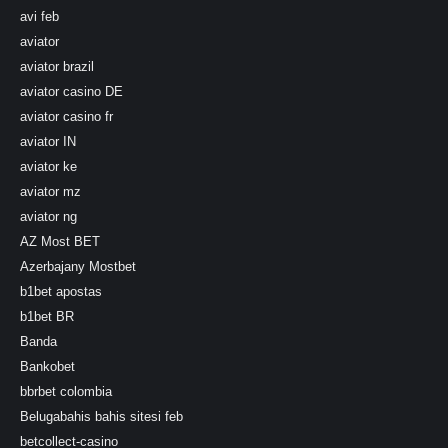
avi feb
aviator
aviator brazil
aviator casino DE
aviator casino fr
aviator IN
aviator ke
aviator mz
aviator ng
AZ Most BET
Azerbajany Mostbet
b1bet apostas
b1bet BR
Banda
Bankobet
bbrbet colombia
Belugabahis bahis sitesi feb
betcollect-casino