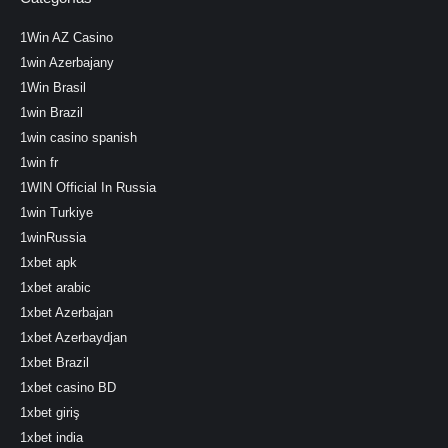
1Win AZ Casino
1win Azerbajany
1Win Brasil
1win Brazil
1win casino spanish
1win fr
1WIN Official In Russia
1win Turkiye
1winRussia
1xbet apk
1xbet arabic
1xbet Azerbajan
1xbet Azerbaydjan
1xbet Brazil
1xbet casino BD
1xbet giriş
1xbet india