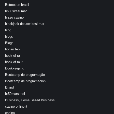
Betmotion brazil
bh50sitesi mar
bizzo casino
blackjack-deluxesitesi mar
blog
blogs
Blogs
bonan feb
book of ra
book of ra it
Bookkeeping
Bootcamp de programação
Bootcamp de programación
Brand
bt50marsitesi
Business, Home Based Business
casinò online it
casino