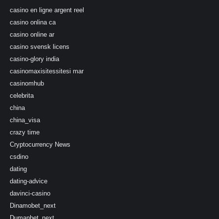
casino en ligne argent reel
casino onlina ca
casino online ar
casino svensk licens
casino-glory india
casinomaxisitessitesi mar
casinomhub
celebrita
china
china_visa
crazy time
Cryptocurrency News
csdino
dating
dating-advice
davinci-casino
Dinamobet_next
Dumanbet_next