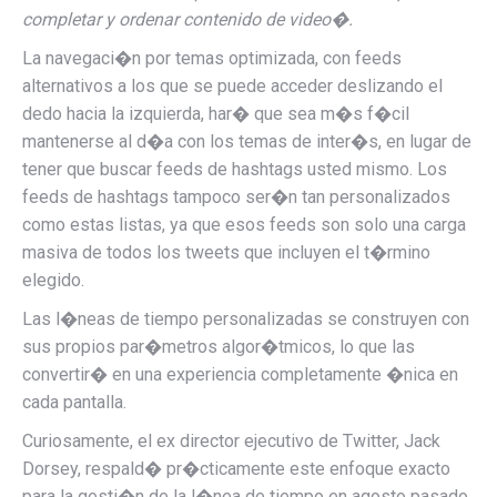
completar y ordenar contenido de video�.
La navegaci�n por temas optimizada, con feeds
alternativos a los que se puede acceder deslizando el
dedo hacia la izquierda, har� que sea m�s f�cil
mantenerse al d�a con los temas de inter�s, en lugar de
tener que buscar feeds de hashtags usted mismo. Los
feeds de hashtags tampoco ser�n tan personalizados
como estas listas, ya que esos feeds son solo una carga
masiva de todos los tweets que incluyen el t�rmino
elegido.
Las l�neas de tiempo personalizadas se construyen con
sus propios par�metros algor�tmicos, lo que las
convertir� en una experiencia completamente �nica en
cada pantalla.
Curiosamente, el ex director ejecutivo de Twitter, Jack
Dorsey, respald� pr�cticamente este enfoque exacto
para la gesti�n de la l�nea de tiempo en agosto pasado,