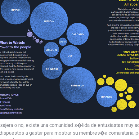
sajera o no, existe una comunidad s�lida de entusiastas muy a
ispuestos a gastar para mostrar su membres�a comunitaria, por 