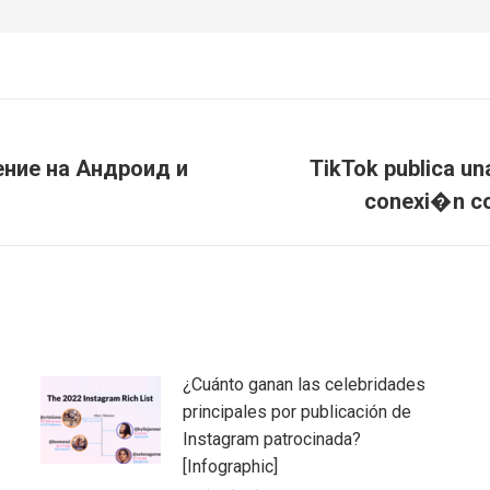
ение на Андроид и
TikTok publica u
Publicación
conexi�n co
siguiente:
¿Cuánto ganan las celebridades
principales por publicación de
Instagram patrocinada?
[Infographic]