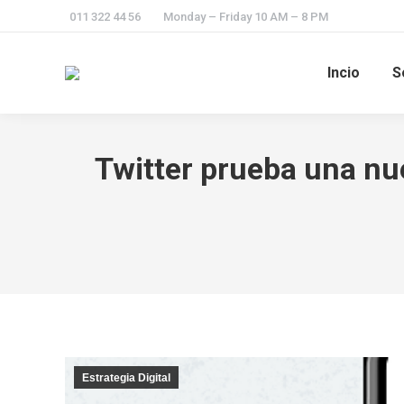
011 322 44 56
Monday – Friday 10 AM – 8 PM
Incio
S
Twitter prueba una nue
Estrategia Digital