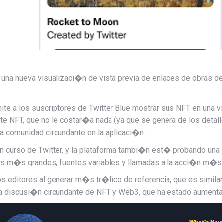
 una nueva visualizaci�n de vista previa de enlaces de obras 
ite a los suscriptores de Twitter Blue mostrar sus NFT en una v
 NFT, que no le costar�a nada (ya que se genera de los detalles
la comunidad circundante en la aplicaci�n.
 curso de Twitter, y la plataforma tambi�n est� probando una n
 m�s grandes, fuentes variables y llamadas a la acci�n m�s 
s editores al generar m�s tr�fico de referencia, que es similar
a discusi�n circundante de NFT y Web3, que ha estado aumenta