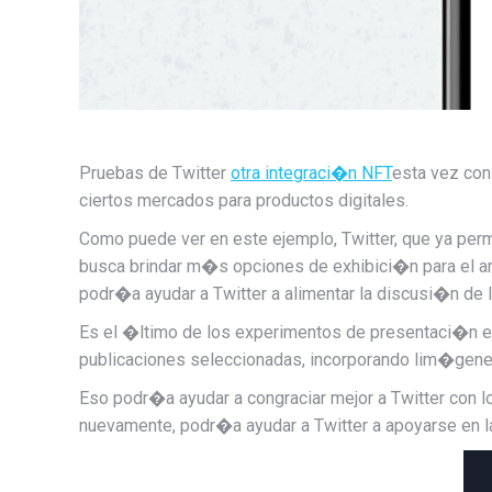
Pruebas de Twitter
otra integraci�n NFT
esta vez con
ciertos mercados para productos digitales.
Como puede ver en este ejemplo, Twitter, que ya perm
busca brindar m�s opciones de exhibici�n para el arte
podr�a ayudar a Twitter a alimentar la discusi�n de 
Es el �ltimo de los experimentos de presentaci�n en
publicaciones seleccionadas, incorporando l
im�genes
Eso podr�a ayudar a congraciar mejor a Twitter con lo
nuevamente, podr�a ayudar a Twitter a apoyarse en l