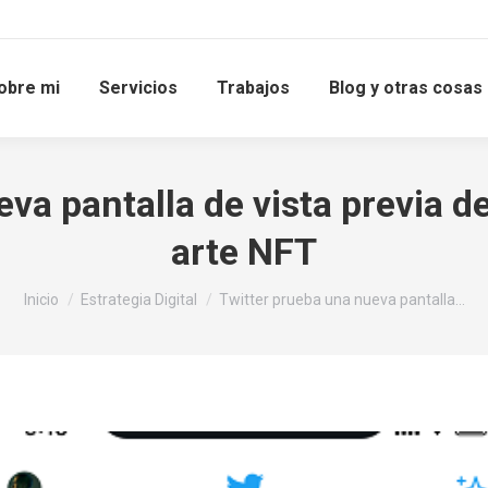
obre mi
Servicios
Trabajos
Blog y otras cosas
va pantalla de vista previa d
arte NFT
Estás aquí:
Inicio
Estrategia Digital
Twitter prueba una nueva pantalla…