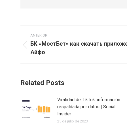
Navegación
ANTERIOR
entre
БК «МостБет» как скачать прилож
Publicación
Айфо
publicaciones
anterior:
Related Posts
Viralidad de TikTok: información
respaldada por datos | Social
Insider
25 de julio de 2023