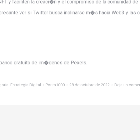
NFT y faciliten la creaci�n y el compromiso de la comunidad de
eresante ver si Twitter busca inclinarse m�s hacia Web3 y las 
 banco gratuito de im�genes de Pexels.
goría:
Estrategia Digital
Por
m1000
28 de octubre de 2022
Deja un comen