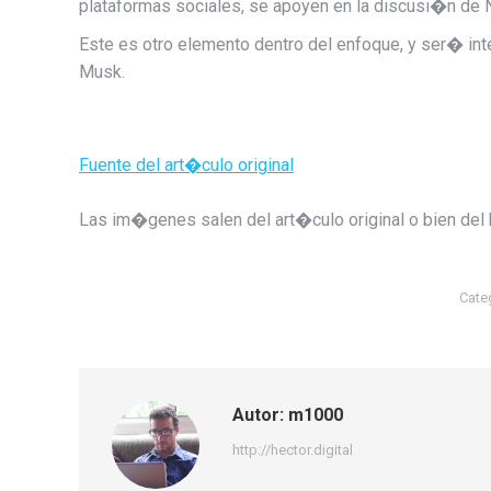
plataformas sociales, se apoyen en la discusi�n de 
Este es otro elemento dentro del enfoque, y ser� int
Musk.
Fuente del art�culo original
Las im�genes salen del art�culo original o bien del
Cate
Autor:
m1000
http://hector.digital