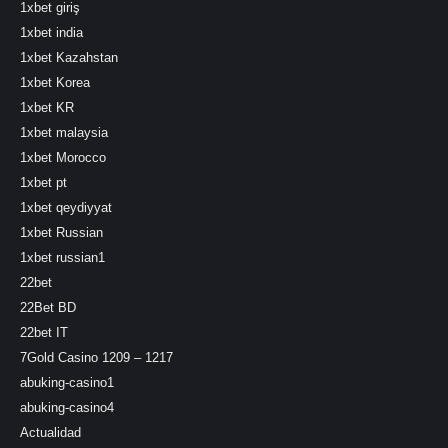
1xbet giriş
1xbet india
1xbet Kazahstan
1xbet Korea
1xbet KR
1xbet malaysia
1xbet Morocco
1xbet pt
1xbet qeydiyyat
1xbet Russian
1xbet russian1
22bet
22Bet BD
22bet IT
7Gold Casino 1209 – 1217
abuking-casino1
abuking-casino4
Actualidad