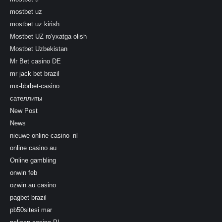
mostbet uz
mostbet uz kirish
Mostbet UZ ro'yxatga olish
Mostbet Uzbekistan
Mr Bet casino DE
mr jack bet brazil
mx-bbrbet-casino
сателлиты
New Post
News
nieuwe online casino_nl
online casino au
Online gambling
onwin feb
ozwin au casino
pagbet brazil
pb50sitesi mar