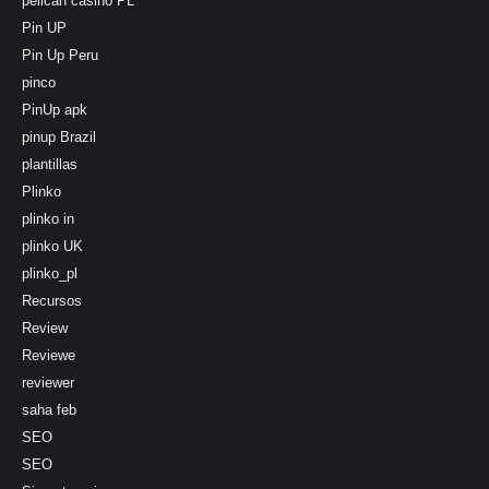
pelican casino PL
Pin UP
Pin Up Peru
pinco
PinUp apk
pinup Brazil
plantillas
Plinko
plinko in
plinko UK
plinko_pl
Recursos
Review
Reviewe
reviewer
saha feb
SEO
SEO