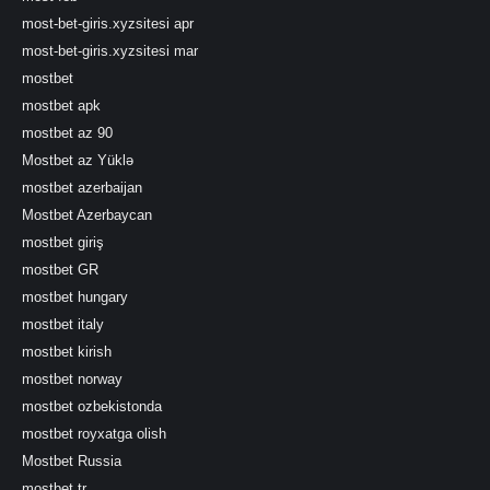
most-bet-giris.xyzsitesi apr
most-bet-giris.xyzsitesi mar
mostbet
mostbet apk
mostbet az 90
Mostbet az Yüklə
mostbet azerbaijan
Mostbet Azerbaycan
mostbet giriş
mostbet GR
mostbet hungary
mostbet italy
mostbet kirish
mostbet norway
mostbet ozbekistonda
mostbet royxatga olish
Mostbet Russia
mostbet tr