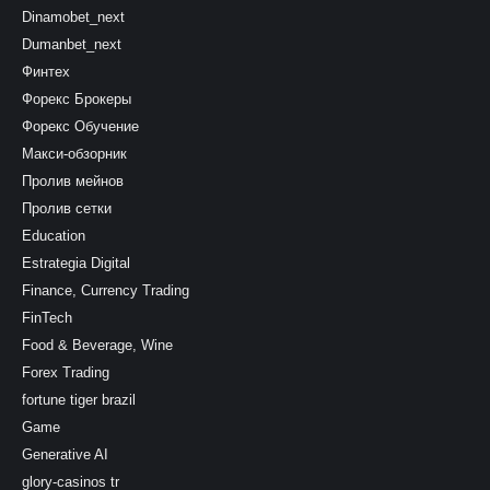
Dinamobet_next
Dumanbet_next
Финтех
Форекс Брокеры
Форекс Обучение
Макси-обзорник
Пролив мейнов
Пролив сетки
Education
Estrategia Digital
Finance, Currency Trading
FinTech
Food & Beverage, Wine
Forex Trading
fortune tiger brazil
Game
Generative AI
glory-casinos tr