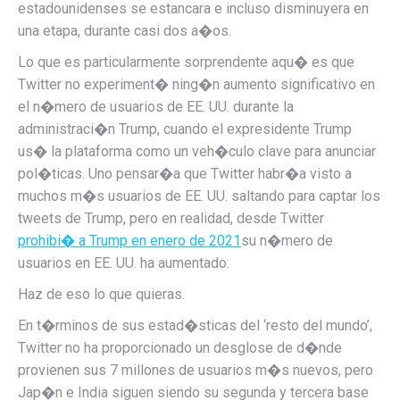
estadounidenses se estancara e incluso disminuyera en
una etapa, durante casi dos a�os.
Lo que es particularmente sorprendente aqu� es que
Twitter no experiment� ning�n aumento significativo en
el n�mero de usuarios de EE. UU. durante la
administraci�n Trump, cuando el expresidente Trump
us� la plataforma como un veh�culo clave para anunciar
pol�ticas. Uno pensar�a que Twitter habr�a visto a
muchos m�s usuarios de EE. UU. saltando para captar los
tweets de Trump, pero en realidad, desde Twitter
prohibi� a Trump en enero de 2021
su n�mero de
usuarios en EE. UU. ha aumentado.
Haz de eso lo que quieras.
En t�rminos de sus estad�sticas del ‘resto del mundo’,
Twitter no ha proporcionado un desglose de d�nde
provienen sus 7 millones de usuarios m�s nuevos, pero
Jap�n e India siguen siendo su segunda y tercera base