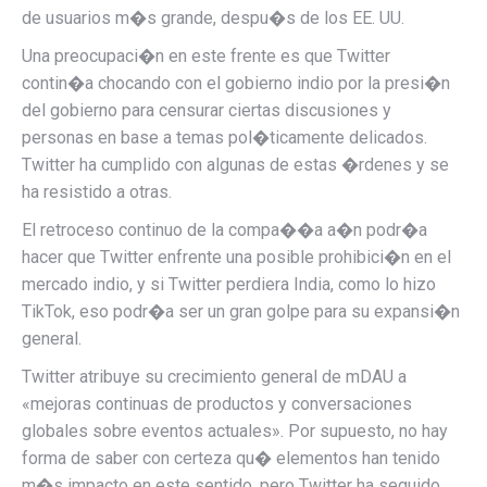
de usuarios m�s grande, despu�s de los EE. UU.
Una preocupaci�n en este frente es que Twitter
contin�a chocando con el gobierno indio por la presi�n
del gobierno para censurar ciertas discusiones y
personas en base a temas pol�ticamente delicados.
Twitter ha cumplido con algunas de estas �rdenes y se
ha resistido a otras.
El retroceso continuo de la compa��a a�n podr�a
hacer que Twitter enfrente una posible prohibici�n en el
mercado indio, y si Twitter perdiera India, como lo hizo
TikTok, eso podr�a ser un gran golpe para su expansi�n
general.
Twitter atribuye su crecimiento general de mDAU a
«mejoras continuas de productos y conversaciones
globales sobre eventos actuales». Por supuesto, no hay
forma de saber con certeza qu� elementos han tenido
m�s impacto en este sentido, pero Twitter ha seguido