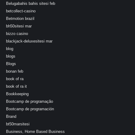
Belugabahis bahis sitesi feb
betcollect-casino
Betmotion brazil
bh50sitesi mar
bizzo casino
blackjack-deluxesitesi mar
blog
blogs
Blogs
bonan feb
book of ra
book of ra it
Bookkeeping
Bootcamp de programação
Bootcamp de programación
Brand
bt50marsitesi
Business, Home Based Business