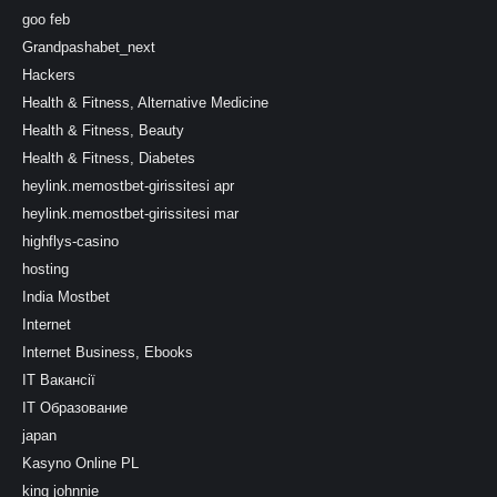
goo feb
Grandpashabet_next
Hackers
Health & Fitness, Alternative Medicine
Health & Fitness, Beauty
Health & Fitness, Diabetes
heylink.memostbet-girissitesi apr
heylink.memostbet-girissitesi mar
highflys-casino
hosting
India Mostbet
Internet
Internet Business, Ebooks
IT Вакансії
IT Образование
japan
Kasyno Online PL
king johnnie