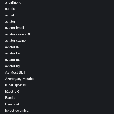
ai-girlfriend
austria
avi feb
aviator
aviator brazil
aviator casino DE
aviator casino fr
aviator IN
aviator ke
aviator mz
aviator ng
AZ Most BET
Azerbajany Mostbet
b1bet apostas
b1bet BR
Banda
Bankobet
bbrbet colombia