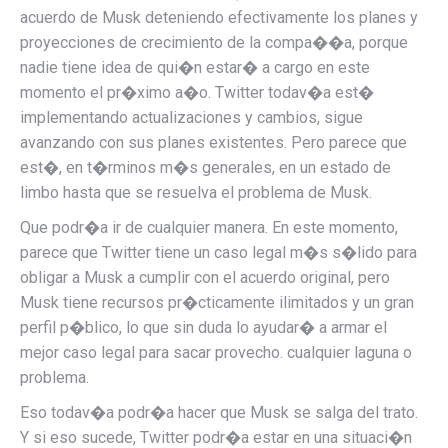
acuerdo de Musk deteniendo efectivamente los planes y
proyecciones de crecimiento de la compa��a, porque
nadie tiene idea de qui�n estar� a cargo en este
momento el pr�ximo a�o. Twitter todav�a est�
implementando actualizaciones y cambios, sigue
avanzando con sus planes existentes. Pero parece que
est�, en t�rminos m�s generales, en un estado de
limbo hasta que se resuelva el problema de Musk.
Que podr�a ir de cualquier manera. En este momento,
parece que Twitter tiene un caso legal m�s s�lido para
obligar a Musk a cumplir con el acuerdo original, pero
Musk tiene recursos pr�cticamente ilimitados y un gran
perfil p�blico, lo que sin duda lo ayudar� a armar el
mejor caso legal para sacar provecho. cualquier laguna o
problema.
Eso todav�a podr�a hacer que Musk se salga del trato.
Y si eso sucede, Twitter podr�a estar en una situaci�n