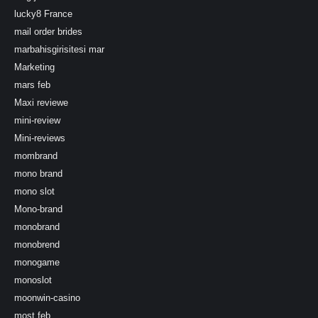
lucky8 France
mail order brides
marbahisgirisitesi mar
Marketing
mars feb
Maxi reviewe
mini-review
Mini-reviews
mombrand
mono brand
mono slot
Mono-brand
monobrand
monobrend
monogame
monoslot
moonwin-casino
most feb