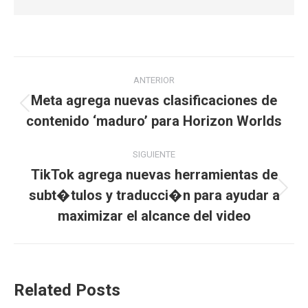
Navegación
ANTERIOR
entre
Meta agrega nuevas clasificaciones de
Publicación
contenido ‘maduro’ para Horizon Worlds
publicaciones
anterior:
SIGUIENTE
TikTok agrega nuevas herramientas de
subt�tulos y traducci�n para ayudar a
Publicación
siguiente:
maximizar el alcance del video
Related Posts