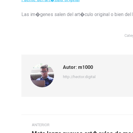
Las im�genes salen del art�culo original o bien del
Cate
Autor:
m1000
http://hector.digital
Navegación
ANTERIOR