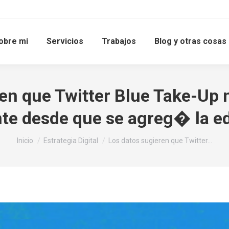
obre mi
Servicios
Trabajos
Blog y otras cosas
ren que Twitter Blue Take-Up
nte desde que se agreg� la e
Estás aquí:
Inicio
Estrategia Digital
Los datos sugieren que Twitter…