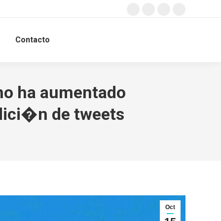
Facebook
Twitter
Instagram
YouTube
page
page
page
page
Contacto
opens
opens
opens
opens
Buscar:
in
in
in
in
new
new
new
new
window
window
window
window
 no ha aumentado
dici�n de tweets
Oct