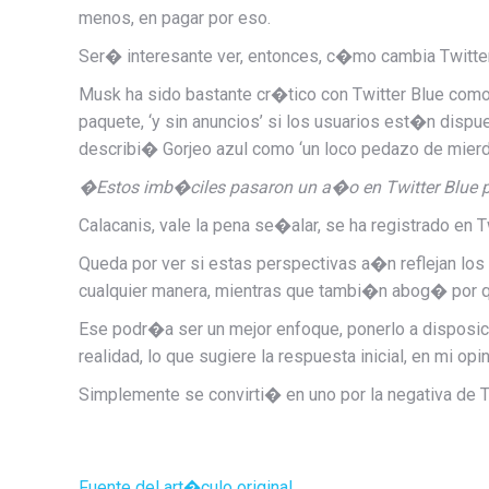
menos, en pagar por eso.
Ser� interesante ver, entonces, c�mo cambia Twitter
Musk ha sido bastante cr�tico con Twitter Blue co
paquete, ‘y sin anuncios’ si los usuarios est�n dispu
describi�
Gorjeo azul
como ‘un loco pedazo de mierd
�Estos imb�ciles pasaron un a�o en Twitter Blue p
Calacanis, vale la pena se�alar, se ha registrado en 
Queda por ver si estas perspectivas a�n reflejan los
cualquier manera, mientras que tambi�n abog� por q
Ese podr�a ser un mejor enfoque, ponerlo a disposic
realidad, lo que sugiere la respuesta inicial, en mi op
Simplemente se convirti� en uno por la negativa de T
Fuente del art�culo original