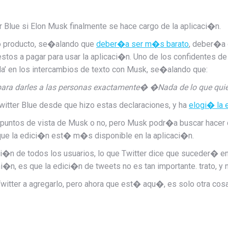
 Blue si Elon Musk finalmente se hace cargo de la aplicaci�n.
mo producto, se�alando que
deber�a ser m�s barato
, deber�a 
estos a pagar para usar la aplicaci�n. Uno de los confidentes d
a’ en los intercambios de texto con Musk, se�alando que:
ara darles a las personas exactamente� �Nada de lo que qui
Twitter Blue desde que hizo estas declaraciones, y ha
elogi� la
 puntos de vista de Musk o no, pero Musk podr�a buscar hacer c
ue la edici�n est� m�s disponible en la aplicaci�n.
i�n de todos los usuarios, lo que Twitter dice que suceder� 
ini�n, es que la edici�n de tweets no es tan importante. trato, y n
witter a agregarlo, pero ahora que est� aqu�, es solo otra cosa