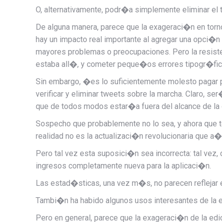
O, alternativamente, podr�a simplemente eliminar e
De alguna manera, parece que la exageraci�n en torno
hay un impacto real importante al agregar una opci�
mayores problemas o preocupaciones. Pero la resiste
estaba all�, y cometer peque�os errores tipogr�fic
Sin embargo, �es lo suficientemente molesto pagar 
verificar y eliminar tweets sobre la marcha. Claro, s
que de todos modos estar�a fuera del alcance de la
Sospecho que probablemente no lo sea, y ahora que 
realidad no es la actualizaci�n revolucionaria que
Pero tal vez esta suposici�n sea incorrecta: tal vez
ingresos completamente nueva para la aplicaci�n.
Las estad�sticas, una vez m�s, no parecen reflejar e
Tambi�n ha habido algunos usos interesantes de la e
Pero en general, parece que la exageraci�n de la edi