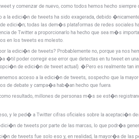
l tweet y comenzar de nuevo, como todos hemos hecho siempre
 a la edici�n de tweets ha sido exagerada, debido �nicamente a
n de edici�n; todas las dem�s plataformas de redes sociales h
ncia de Twitter a proporcionarlo ha hecho que sea m�s importa
os en los tweets es molesto.
por la edici�n de tweets? Probablemente no, porque ya nos hem
er�a �til poder corregir ese error que detectas en tu tweet en u
 opci�n de edici�n de tweet actual). �Pero es realmente tan i
tenemos acceso a la edici�n de tweets, sospecho que la mayor�
 a�os de debate y campa�a hab�an hecho que fuera.
, como resultado, millones de personas m�s se est�n registrand
so, y le ped� a Twitter cifras oficiales sobre la aceptaci�n de
dici�n de tweets por parte de las marcas, lo que podr�a gener
ci�n de tweets fue solo eso y, en realidad, la mayor�a de las 