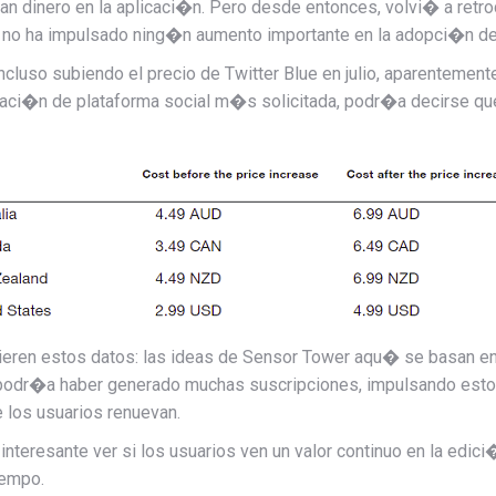
gan dinero en la aplicaci�n. Pero desde entonces, volvi� a retr
ts no ha impulsado ning�n aumento importante en la adopci�n de 
cluso subiendo el precio de Twitter Blue en julio, aparentement
izaci�n de plataforma social m�s solicitada, podr�a decirse 
ren estos datos: las ideas de Sensor Tower aqu� se basan en 
 podr�a haber generado muchas suscripciones, impulsando estos 
los usuarios renuevan.
nteresante ver si los usuarios ven un valor continuo en la edici
iempo.