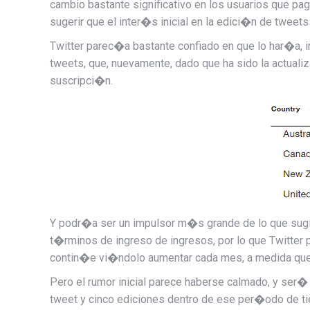
cambio bastante significativo en los usuarios que pa
sugerir que el inter�s inicial en la edici�n de twee
Twitter parec�a bastante confiado en que lo har�a, in
tweets, que, nuevamente, dado que ha sido la actual
suscripci�n.
Y podr�a ser un impulsor m�s grande de lo que sugie
t�rminos de ingreso de ingresos, por lo que Twitter
contin�e vi�ndolo aumentar cada mes, a medida que 
Pero el rumor inicial parece haberse calmado, y ser� i
tweet y cinco ediciones dentro de ese per�odo de t