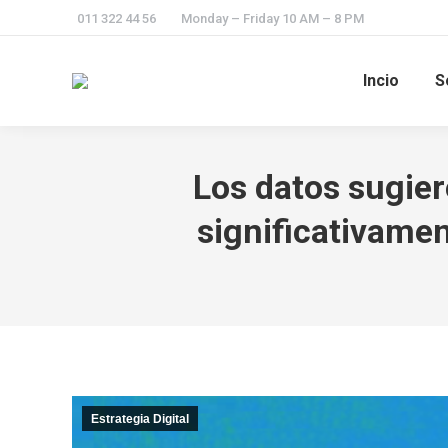
011 322 44 56
Monday – Friday 10 AM – 8 PM
Incio
S
Los datos sugie
significativame
Estrategia Digital