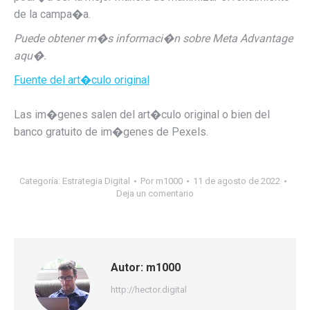
de la campa�a.
Puede obtener m�s informaci�n sobre Meta Advantage
aqu�.
Fuente del art�culo original
Las im�genes salen del art�culo original o bien del
banco gratuito de im�genes de Pexels.
Categoría:
Estrategia Digital
Por
m1000
11 de agosto de 2022
Deja un comentario
Autor:
m1000
http://hector.digital