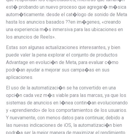
est� probando un nuevo proceso que agregar� m�sica
autom�ticamente. desde el cat�logo de sonido de Meta
hasta los anuncios basados ??en im�genes, «creando
una experiencia m�s inmersiva para las ubicaciones en
los anuncios de Reels».
Estas son algunas actualizaciones interesantes, y bien
puede valer la pena explorar el conjunto de productos
Advantage en evoluci�n de Meta, para evaluar c�mo
podr�an ayudar a mejorar sus campa�as en sus
aplicaciones.
El uso de la automatizaci�n se ha convertido en una
opci�n cada vez m�s viable para las marcas, ya que los
sistemas de anuncios en l�nea contin�an evolucionando
y «aprendiendo» de los comportamientos de los usuarios.
Y nuevamente, con menos datos para continuar, debido a
las nuevas indicaciones de iOS, la automatizaci�n bien
podr�a ser la mejor manera de maximizar el rendimiento