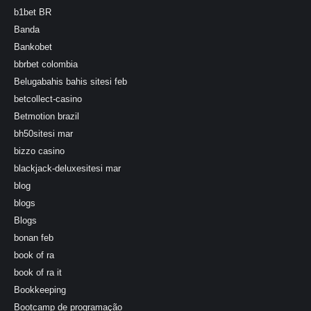
b1bet BR
Banda
Bankobet
bbrbet colombia
Belugabahis bahis sitesi feb
betcollect-casino
Betmotion brazil
bh50sitesi mar
bizzo casino
blackjack-deluxesitesi mar
blog
blogs
Blogs
bonan feb
book of ra
book of ra it
Bookkeeping
Bootcamp de programação