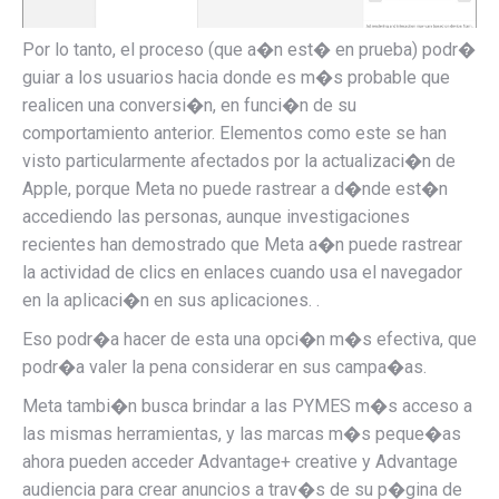
Por lo tanto, el proceso (que a�n est� en prueba) podr�
guiar a los usuarios hacia donde es m�s probable que
realicen una conversi�n, en funci�n de su
comportamiento anterior. Elementos como este se han
visto particularmente afectados por la actualizaci�n de
Apple, porque Meta no puede rastrear a d�nde est�n
accediendo las personas, aunque investigaciones
recientes han demostrado que Meta a�n puede rastrear
la actividad de clics en enlaces cuando usa el navegador
en la aplicaci�n en sus aplicaciones. .
Eso podr�a hacer de esta una opci�n m�s efectiva, que
podr�a valer la pena considerar en sus campa�as.
Meta tambi�n busca brindar a las PYMES m�s acceso a
las mismas herramientas, y las marcas m�s peque�as
ahora pueden acceder
Advantage+ creative y Advantage
audiencia para crear anuncios a trav�s de su p�gina de