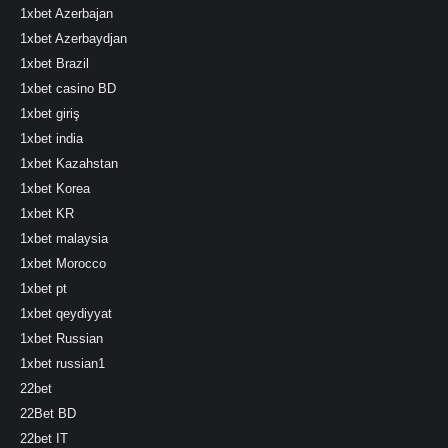
1xbet Azerbajan
1xbet Azerbaydjan
1xbet Brazil
1xbet casino BD
1xbet giriş
1xbet india
1xbet Kazahstan
1xbet Korea
1xbet KR
1xbet malaysia
1xbet Morocco
1xbet pt
1xbet qeydiyyat
1xbet Russian
1xbet russian1
22bet
22Bet BD
22bet IT