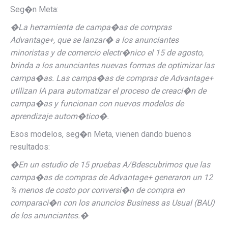
Seg�n Meta:
�
La herramienta de campa�as de compras
Advantage+, que se lanzar� a los anunciantes
minoristas y de comercio electr�nico el 15 de agosto,
brinda a los anunciantes nuevas formas de optimizar las
campa�as. Las campa�as de compras de Advantage+
utilizan IA para automatizar el proceso de creaci�n de
campa�as y funcionan con nuevos modelos de
aprendizaje autom�tico�.
Esos modelos, seg�n Meta, vienen dando buenos
resultados:
�
En un estudio de 15 pruebas A/B
descubrimos que las
campa�as de compras de Advantage+ generaron un 12
% menos de costo por conversi�n de compra en
comparaci�n con los anuncios Business as Usual (BAU)
de los anunciantes.
�