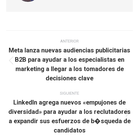
Navegación
ANTERIOR
entre
Meta lanza nuevas audiencias publicitarias
B2B para ayudar a los especialistas en
publicaciones
Publicación
marketing a llegar a los tomadores de
anterior:
decisiones clave
SIGUIENTE
LinkedIn agrega nuevos «empujones de
diversidad» para ayudar a los reclutadores
Publicación
a expandir sus esfuerzos de b�squeda de
siguiente:
candidatos