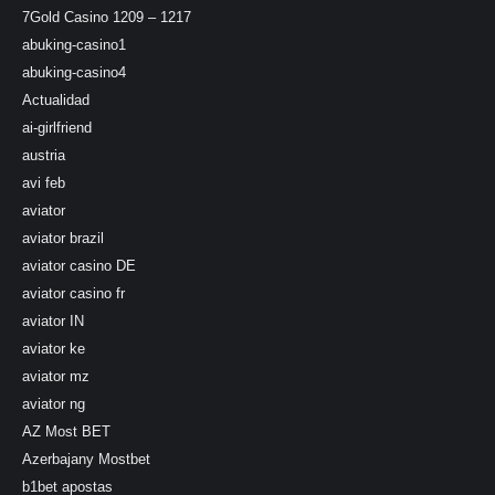
7Gold Casino 1209 – 1217
abuking-casino1
abuking-casino4
Actualidad
ai-girlfriend
austria
avi feb
aviator
aviator brazil
aviator casino DE
aviator casino fr
aviator IN
aviator ke
aviator mz
aviator ng
AZ Most BET
Azerbajany Mostbet
b1bet apostas