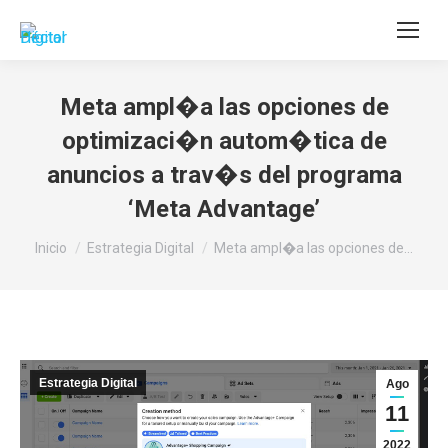
Buscar:
Meta ampl�a las opciones de
optimizaci�n autom�tica de
anuncios a trav�s del programa
‘Meta Advantage’
Estás aquí:
Inicio
Estrategia Digital
Meta ampl�a las opciones de…
Estrategia Digital
Ago
11
2022