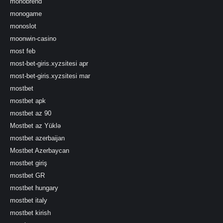
monobrend
monogame
monoslot
moonwin-casino
most feb
most-bet-giris.xyzsitesi apr
most-bet-giris.xyzsitesi mar
mostbet
mostbet apk
mostbet az 90
Mostbet az Yüklə
mostbet azerbaijan
Mostbet Azerbaycan
mostbet giriş
mostbet GR
mostbet hungary
mostbet italy
mostbet kirish