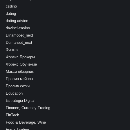
csdino
dating
dating-advice
davinci-casino
Dinamobet_next
Dumanbet_next
Финтех
Форекс Брокеры
Форекс Обучение
Макси-обзорник
Пролив мейнов
Пролив сетки
Education
Estrategia Digital
Finance, Currency Trading
FinTech
Food & Beverage, Wine
Forex Trading