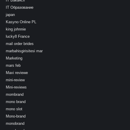
IT Вакансії
IT Образование
japan
Kasyno Online PL
king johnnie
lucky8 France
mail order brides
marbahisgirisitesi mar
Marketing
mars feb
Maxi reviewe
mini-review
Mini-reviews
mombrand
mono brand
mono slot
Mono-brand
monobrand