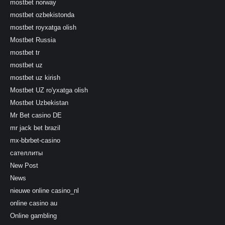
mostbet norway
mostbet ozbekistonda
mostbet royxatga olish
Mostbet Russia
mostbet tr
mostbet uz
mostbet uz kirish
Mostbet UZ ro'yxatga olish
Mostbet Uzbekistan
Mr Bet casino DE
mr jack bet brazil
mx-bbrbet-casino
сателлиты
New Post
News
nieuwe online casino_nl
online casino au
Online gambling